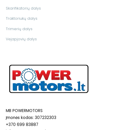
Skarifikatorių dalys
Traktoriukų dalys
Trimerių dalys
Vejapjovių dalys
MB POWERMOTORS
Įmonės kodas: 307232303
+370 699 83887