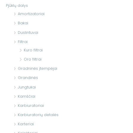
Pjūklų dalys
:
Amortizatoriai
Bakai
Duslintuvai
Filtrai
Kuro filtrai
Oro filtrai
Gradninės įtempėjai
Grandinės
Jungtukai
Kamščiai
Karbiuratoriai
Karbiuratorių detalės
Karteriai