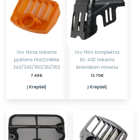
Oro filtras tinkantis
Oro filtro komplektas
pjūklams HUSQVARNA
BC 430 tinkantis
340/345/350/351/353
kinietiškam trimeriui
7.49
€
12.70
€
Į Krepšelį
Į Krepšelį