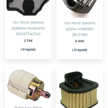
Oro filtras tinkantis
Oro filtras tinkantis
pjūklams Husqvarna
pjūklui JONSERED
136/137/141/142
2157/2159
2.76
€
6.48
€
Į Krepšelį
Į Krepšelį
Pjūklo kuro filtras