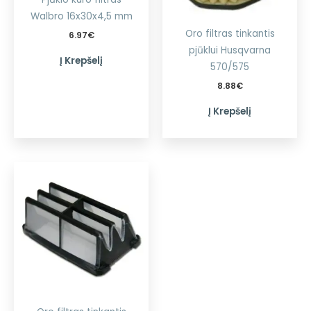
Walbro 16x30x4,5 mm
Oro filtras tinkantis
6.97
€
pjūklui Husqvarna
Į Krepšelį
570/575
8.88
€
Į Krepšelį