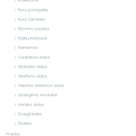
Kolektoriai
Kuro pompytės
Kuro žarnelės
Pjovimo juostos
Pjūklų korpusai
Rankenos
Sankabos dalys
Stabdžio dalys
Starterio dalys
Tepimo sistemos dalys
Uždegimo moduliai
Variklio dalys
Žvaigždutės
Žvakės
Priedai