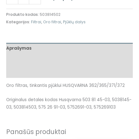
Produkto kodas:
503814502
Kategorijos:
Filtrai
,
Oro filtrai
,
Pjūklų dalys
Aprašymas
Papildoma informacija
Atsiliepimai (0)
Oro filtras, tinkantis pjūklui HUSQVARNA 362/365/371/372
Originalus detalės kodas Husqvarna 503 81 45-03, 5038145-
03, 503814503, 575 26 91-03, 5752691-03, 575269103
Panašūs produktai