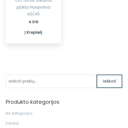
Oro filtras tinkantis
pjūklui Husqvarna
40/45
4.31
€
Į Krepšelį
I
Ieškoti
e
š
Produkto kategorijos
k
o
Be kategorijos
t
Įrankiai
i