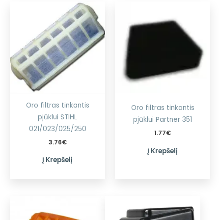
Oro filtras tinkantis
Oro filtras tinkantis
pjūklui STIHL
pjūklui Partner 351
021/023/025/250
1.77
€
3.76
€
Į Krepšelį
Į Krepšelį