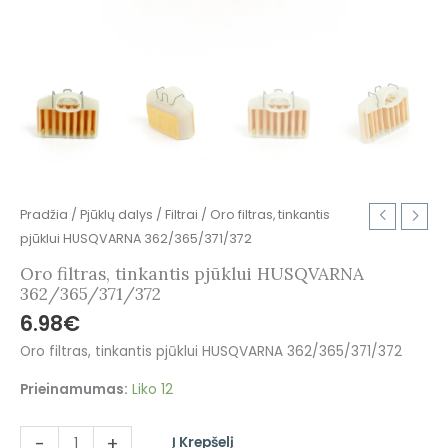
Pradžia
/
Pjūklų dalys
/
Filtrai
/ Oro filtras, tinkantis
pjūklui HUSQVARNA 362/365/371/372
Oro filtras, tinkantis pjūklui HUSQVARNA
362/365/371/372
6.98
€
Oro filtras, tinkantis pjūklui HUSQVARNA 362/365/371/372
Prieinamumas:
Liko 12
-
+
Į Krepšelį