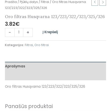
Pradžia
/
Pjūklų dalys
/
Filtrai
/ Oro filtras Husqvarna
123/223/322/323/325/326
Oro filtras Husqvarna 123/223/322/323/325/326
3.82
€
-
+
Į Krepšelį
Kategorijos:
Filtrai
,
Oro filtrai
Aprašymas
Papildoma informacija
Oro filtras Husqvarna 123/223/322/323/325/326
Panašūs produktai