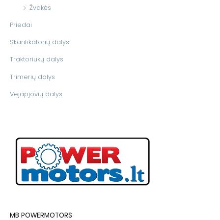
Žvakės
Priedai
Skarifikatorių dalys
Traktoriukų dalys
Trimerių dalys
Vejapjovių dalys
MB POWERMOTORS