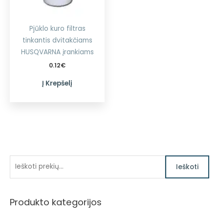
Pjūklo kuro filtras
tinkantis dvitakčiams
HUSQVARNA įrankiams
0.12
€
Į Krepšelį
I
Ieškoti
e
š
Produkto kategorijos
k
o