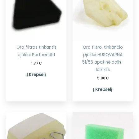
Oro filtras tinkantis
Oro filtro, tinkančio
pjūklui Partner 351
pjūklui HUSQVARNA
51/55 apatinė dalis-
1.77
€
laikiklis
Į Krepšelį
5.08
€
Į Krepšelį