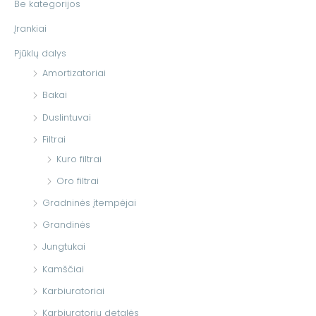
Be kategorijos
t
Įrankiai
i
Pjūklų dalys
:
Amortizatoriai
Bakai
Duslintuvai
Filtrai
Kuro filtrai
Oro filtrai
Gradninės įtempėjai
Grandinės
Jungtukai
Kamščiai
Karbiuratoriai
Karbiuratorių detalės