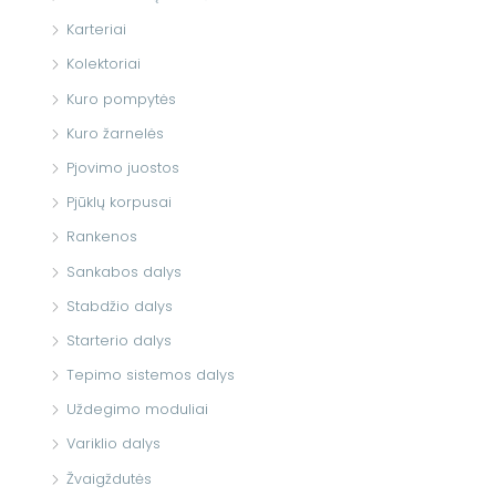
Karteriai
Kolektoriai
Kuro pompytės
Kuro žarnelės
Pjovimo juostos
Pjūklų korpusai
Rankenos
Sankabos dalys
Stabdžio dalys
Starterio dalys
Tepimo sistemos dalys
Uždegimo moduliai
Variklio dalys
Žvaigždutės