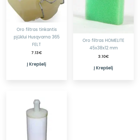
Oro filtras tinkantis
pjūklui Husqvarna 365
Oro filtras HOMELITE
FELT
45x38x12 mm
7.13
€
3.10
€
Į Krepšelį
Į Krepšelį