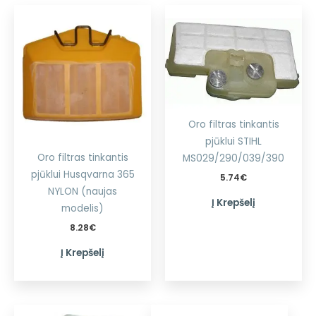
Oro filtras tinkantis
pjūklui STIHL
Oro filtras tinkantis
MS029/290/039/390
pjūklui Husqvarna 365
5.74
€
NYLON (naujas
Į Krepšelį
modelis)
8.28
€
Į Krepšelį