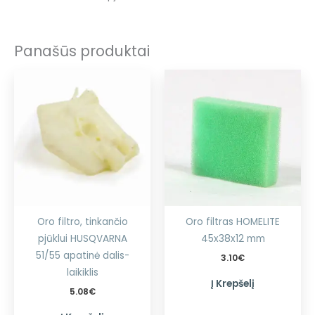
Panašūs produktai
Oro filtro, tinkančio
Oro filtras HOMELITE
pjūklui HUSQVARNA
45x38x12 mm
51/55 apatinė dalis-
3.10
€
laikiklis
Į Krepšelį
5.08
€