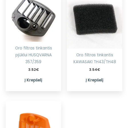
Oro filtras tinkantis
Oro filtras tinkantis
pjūklui HUSQVARNA
KAWASAKI TH43/TH48
357/359
3.54
€
3.52
€
Į Krepšelį
Į Krepšelį