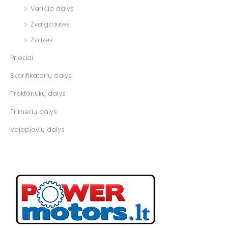
Variklio dalys
Žvaigždutės
Žvakės
Priedai
Skarifikatorių dalys
Traktoriukų dalys
Trimerių dalys
Vejapjovių dalys