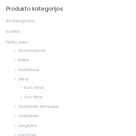
š
Produkto kategorijos
k
o
Be kategorijos
t
Įrankiai
i
Pjūklų dalys
:
Amortizatoriai
Bakai
Duslintuvai
Filtrai
Kuro filtrai
Oro filtrai
Gradninės įtempėjai
Grandinės
Jungtukai
Kamščiai