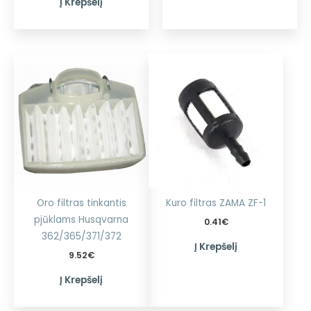
Į Krepšelį
Oro filtras tinkantis
Kuro filtras ZAMA ZF-1
pjūklams Husqvarna
0.41
€
362/365/371/372
Į Krepšelį
9.52
€
Į Krepšelį