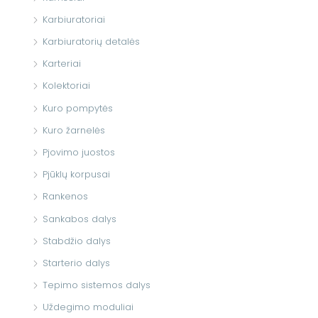
Karbiuratoriai
Karbiuratorių detalės
Karteriai
Kolektoriai
Kuro pompytės
Kuro žarnelės
Pjovimo juostos
Pjūklų korpusai
Rankenos
Sankabos dalys
Stabdžio dalys
Starterio dalys
Tepimo sistemos dalys
Uždegimo moduliai