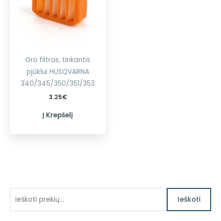
Oro filtras, tinkantis
pjūklui HUSQVARNA
340/345/350/351/353
3.25
€
Į Krepšelį
I
Ieškoti
e