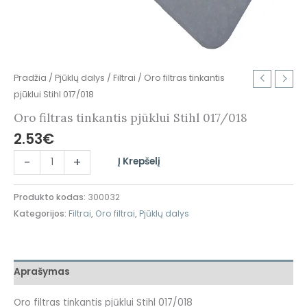
Pradžia
/
Pjūklų dalys
/
Filtrai
/ Oro filtras tinkantis
pjūklui Stihl 017/018
Oro filtras tinkantis pjūklui Stihl 017/018
2.53
€
-
+
Į Krepšelį
Produkto kodas:
300032
Kategorijos:
Filtrai
,
Oro filtrai
,
Pjūklų dalys
Aprašymas
Oro filtras tinkantis pjūklui Stihl 017/018