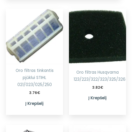
Oro filtras tinkantis
Oro filtras Husqvarna
pjūklui STIHL
123/223/322/323/325/326
021/023/025/250
3.82
€
3.76
€
Į Krepšelį
Į Krepšelį