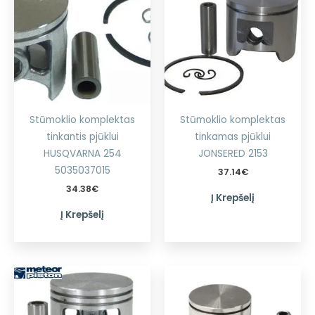
Stūmoklio komplektas
Stūmoklio komplektas
tinkantis pjūklui
tinkamas pjūklui
HUSQVARNA 254
JONSERED 2153
5035037015
37.14
€
34.38
€
Į Krepšelį
Į Krepšelį