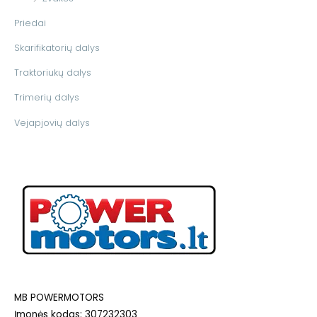
Priedai
Skarifikatorių dalys
Traktoriukų dalys
Trimerių dalys
Vejapjovių dalys
MB POWERMOTORS
Įmonės kodas: 307232303