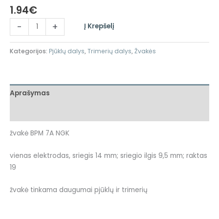
1.94
€
-
+
Į Krepšelį
Kategorijos:
Pjūklų dalys
,
Trimerių dalys
,
Žvakės
Aprašymas
Atsiliepimai (0)
žvakė BPM 7A NGK
vienas elektrodas, sriegis 14 mm; sriegio ilgis 9,5 mm; raktas
19
žvakė tinkama daugumai pjūklų ir trimerių