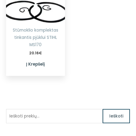
Stūmoklio komplektas
tinkantis pjūklui STIHL
MS170
20.16
€
Į Krepšelį
I
Ieškoti
e
š