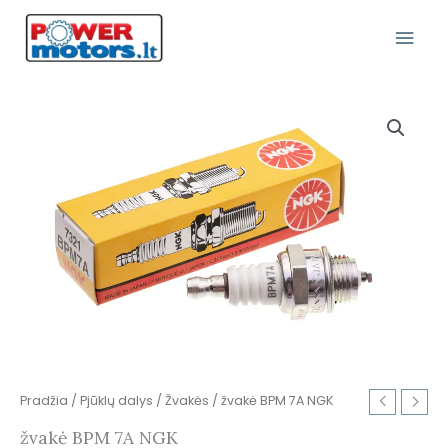
Pereiti
Pagr
prie
turinio
Meni
produkto
kiekis:
žvakė
BPM
7A
NGK
Pradžia
/
Pjūklų dalys
/
Žvakės
/ žvakė BPM 7A NGK
žvakė BPM 7A NGK