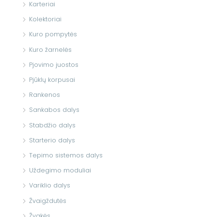
Karteriai
Kolektoriai
Kuro pompytės
Kuro žarnelės
Pjovimo juostos
Pjūklų korpusai
Rankenos
Sankabos dalys
Stabdžio dalys
Starterio dalys
Tepimo sistemos dalys
Uždegimo moduliai
Variklio dalys
Žvaigždutės
Žvakės