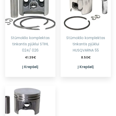
Stūmoklio komplektas
Stūmoklio komplektas
tinkantis pjūklui STIHL
tinkantis pjūklui
024/ 026
HUSQVARNA 55
41.39
€
8.50
€
Į Krepšelį
Į Krepšelį