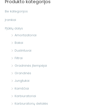
Produkto kategorijos
k
o
Be kategorijos
t
Įrankiai
i
Pjūklų dalys
:
Amortizatoriai
Bakai
Duslintuvai
Filtrai
Gradninės įtempėjai
Grandinės
Jungtukai
Kamščiai
Karbiuratoriai
Karbiuratorių detalės