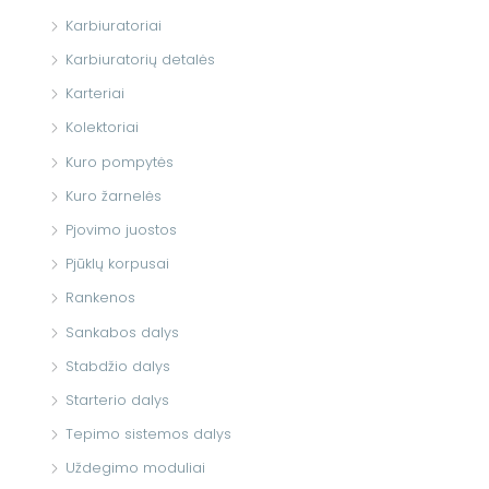
Karbiuratoriai
Karbiuratorių detalės
Karteriai
Kolektoriai
Kuro pompytės
Kuro žarnelės
Pjovimo juostos
Pjūklų korpusai
Rankenos
Sankabos dalys
Stabdžio dalys
Starterio dalys
Tepimo sistemos dalys
Uždegimo moduliai