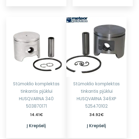
Stūmoklio komplektas
Stūmoklio komplektas
tinkantis pjūklui
tinkantis pjūklui
HUSQVARNA 340
HUSQVARNA 346XP
503870171
525470102
14.41
€
34.92
€
Į Krepšelį
Į Krepšelį