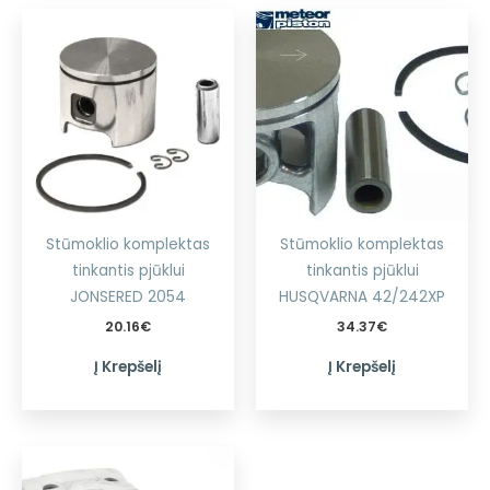
Stūmoklio komplektas
Stūmoklio komplektas
tinkantis pjūklui
tinkantis pjūklui
JONSERED 2054
HUSQVARNA 42/242XP
20.16
€
34.37
€
Į Krepšelį
Į Krepšelį