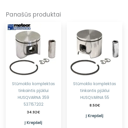
Panašūs produktai
Stūmoklio komplektas
Stūmoklio komplektas
tinkaintis pjūklui
tinkantis pjūklui
HUSQVARNA 359
HUSQVARNA 55
537157202
8.50
€
34.92
€
Į Krepšelį
Į Krepšelį