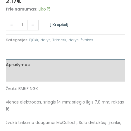
2.17
€
Prieinamumas:
Liko 15
-
+
Į Krepšelį
Kategorijos:
Pjūklų dalys
,
Trimerių dalys
,
Žvakės
Aprašymas
Atsiliepimai (0)
Žvakė BM6F NGK
vienas elektrodas, sriegis 14 mm; sriegio ilgis 7,8 mm; raktas
16
žvakė tinkama daugumai McCulloch, Solo dvitakčių įrankių