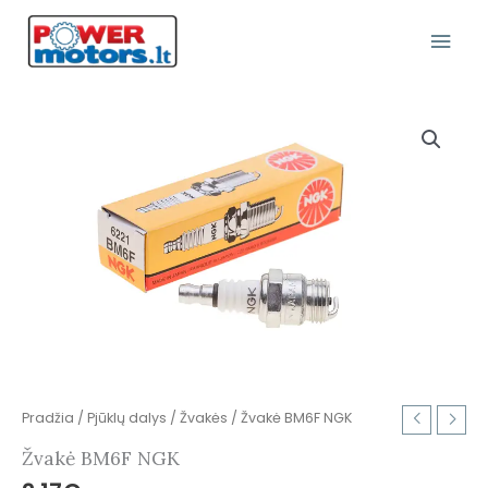
Pereiti
Pagr
prie
turinio
Meni
produkto
kiekis:
Žvakė
BM6F
NGK
Pradžia
/
Pjūklų dalys
/
Žvakės
/ Žvakė BM6F NGK
Žvakė BM6F NGK