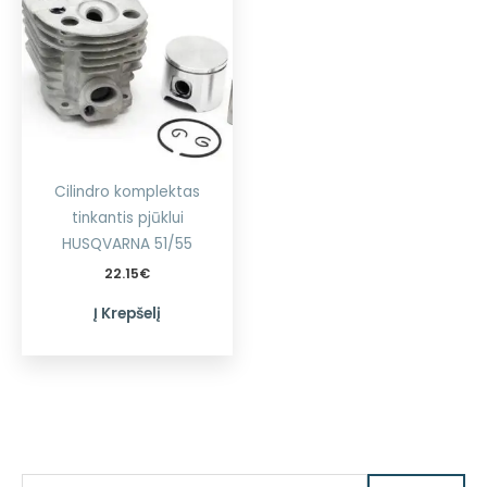
Cilindro komplektas
tinkantis pjūklui
HUSQVARNA 51/55
22.15
€
Į Krepšelį