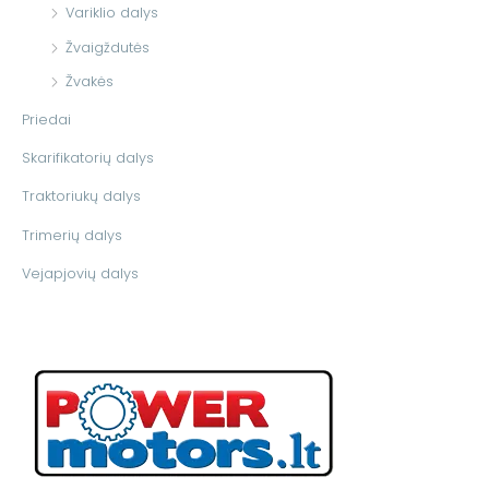
Variklio dalys
Žvaigždutės
Žvakės
Priedai
Skarifikatorių dalys
Traktoriukų dalys
Trimerių dalys
Vejapjovių dalys