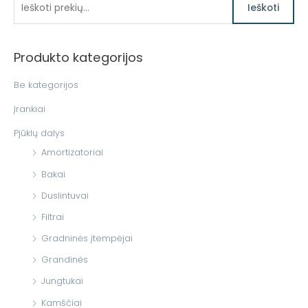
I
Ieškoti
e
š
Produkto kategorijos
k
o
Be kategorijos
t
Įrankiai
i
Pjūklų dalys
:
Amortizatoriai
Bakai
Duslintuvai
Filtrai
Gradninės įtempėjai
Grandinės
Jungtukai
Kamščiai