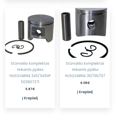
Stūmoklio komplektas
Stūmoklio komplektas
tinkantis pjūklui
tinkantis pjūklui
HUSQVARNA 345/346XP
HUSQVARNA 36/136/137
503907371
6.08
€
5.87
€
Į Krepšelį
Į Krepšelį