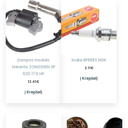
Įtampos modulis
žvakė BPR6ES NGK
tinkantis ZONGSHEN XP
2.11
€
620 17.6 HP
Į Krepšelį
12.41
€
Į Krepšelį