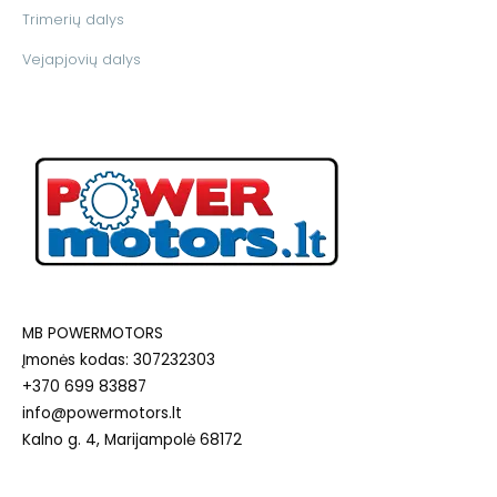
Trimerių dalys
Vejapjovių dalys
MB POWERMOTORS
Įmonės kodas: 307232303
+370 699 83887
info@powermotors.lt
Kalno g. 4, Marijampolė 68172