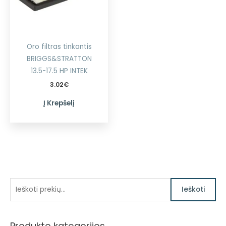
Oro filtras tinkantis
BRIGGS&STRATTON
13.5-17.5 HP INTEK
3.02
€
Į Krepšelį
I
Ieškoti
e
š
Produkto kategorijos