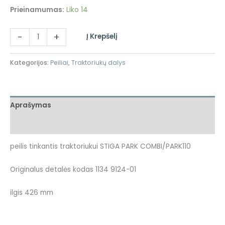
Prieinamumas:
Liko 14
-
+
Į Krepšelį
Kategorijos:
Peiliai
,
Traktoriukų dalys
Aprašymas
Atsiliepimai (0)
peilis tinkantis traktoriukui STIGA PARK COMBI/PARK110
Originalus detalės kodas 1134 9124-01
ilgis 426 mm