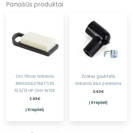
Panašūs produktai
Oro filtras tinkantis
Žvakės gaubtelis
BRIGGS&STRATTON
tinkantis B&S įrankiams
10.5/13 HP OHV INTEK
0.63
€
2.89
€
Į Krepšelį
Į Krepšelį