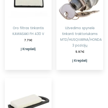
Oro filtras tinkantis
Užvedimo spynelė
KAWASAKI FH 430 V
tinkanti traktoriukams
MTD/HUSQVARNA/HONDA
7.71
€
3 pozicijų
Į Krepšelį
5.97
€
Į Krepšelį