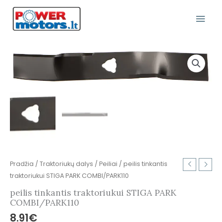
Pereiti
Pagr
prie
turinio
Meni
produkto
kiekis:
peilis
tinkantis
traktoriukui
STIGA
PARK
COMBI/PARK110
Pradžia
/
Traktoriukų dalys
/
Peiliai
/ peilis tinkantis
traktoriukui STIGA PARK COMBI/PARK110
peilis tinkantis traktoriukui STIGA PARK
COMBI/PARK110
8.91
€