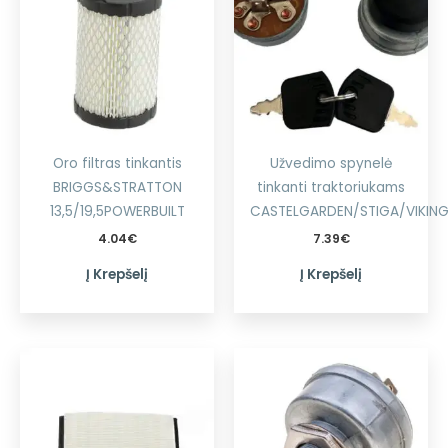
Oro filtras tinkantis
Užvedimo spynelė
BRIGGS&STRATTON
tinkanti traktoriukams
13,5/19,5POWERBUILT
CASTELGARDEN/STIGA/VIKIN
4.04
€
7.39
€
Į Krepšelį
Į Krepšelį