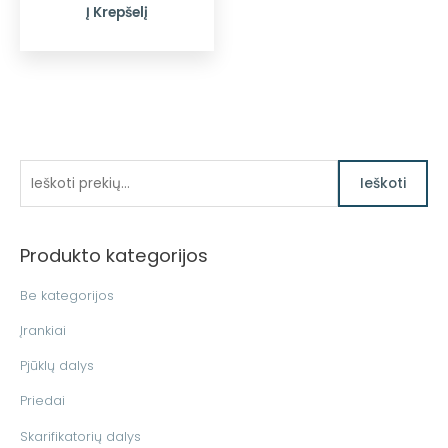
Į Krepšelį
I
Ieškoti
e
š
Produkto kategorijos
k
o
Be kategorijos
t
Įrankiai
i
Pjūklų dalys
:
Priedai
Skarifikatorių dalys