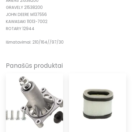
ARIENS 21538200
GRAVELY 21538200
JOHN DEERE M137556
KAWASAKI 11013-7002
ROTARY 12944
Išmatavimai: 210/164//97/30
Panašūs produktai