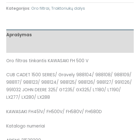
Kategorijos:
Oro filtrai
,
Traktoriukų dalys
Aprašymas
Atsiliepimai (0)
Oro filtras tinkantis KAWASAKI FH 500 V
CUB CADET 1500 SERIES/ Gravely 988104/ 988108/ 988109/
988117/ 988123/ 988124/ 988125/ 988126/ 988127/ 991026/
991032 JOHN DEERE 325/ GT235/ GX325/ LT180/ LT190/
LX277/ LX280/ LX288
KAWASAKI FH451V/ FH500V/ FH580V/ FH680D
Katalogo numeriai