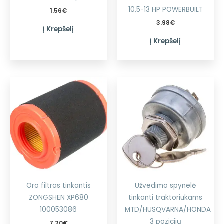
10,5-13 HP POWERBUILT
1.56
€
3.98
€
Į Krepšelį
Į Krepšelį
Oro filtras tinkantis
Užvedimo spynelė
ZONGSHEN XP680
tinkanti traktoriukams
100053086
MTD/HUSQVARNA/HONDA
3 pozicijų
7.20
€