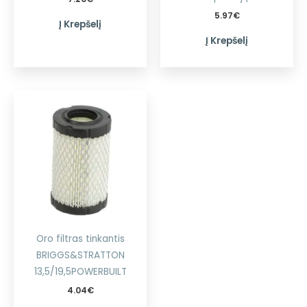
5.97
€
Į Krepšelį
Į Krepšelį
Oro filtras tinkantis
BRIGGS&STRATTON
13,5/19,5POWERBUILT
4.04
€