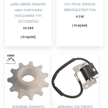
peilio laikiklis tinkantis
Oro filtras tinkantis
vejos traktoriukui
BRIGGS&STRATTON
HUSQVARNA YTH
4.31
€
21/TS138/142
Į Krepšelį
29.28
€
Į Krepšelį
grandinės įtempimo
uždegimo ritė tinkanti