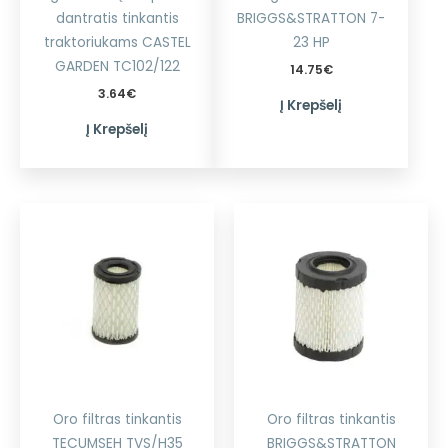
dantratis tinkantis
BRIGGS&STRATTON 7-
traktoriukams CASTEL
23 HP
GARDEN TC102/122
14.75
€
3.64
€
Į Krepšelį
Į Krepšelį
Oro filtras tinkantis
Oro filtras tinkantis
TECUMSEH TVS/H35
BRIGGS&STRATTON