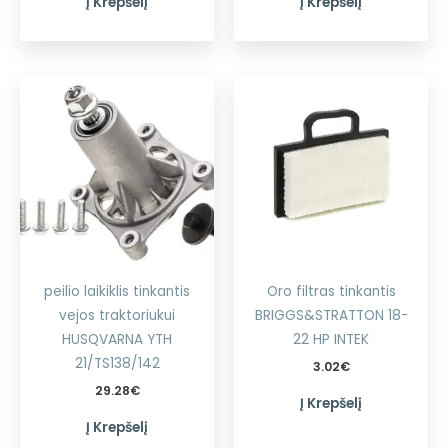
Į Krepšelį
Į Krepšelį
peilio laikiklis tinkantis
Oro filtras tinkantis
vejos traktoriukui
BRIGGS&STRATTON 18-
HUSQVARNA YTH
22 HP INTEK
21/TS138/142
3.02
€
29.28
€
Į Krepšelį
Į Krepšelį