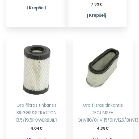
7.39
€
Į Krepšelį
Į Krepšelį
Oro filtras tinkantis
Oro filtras tinkantis
BRIGGS&STRATTON
TECUMSEH
13,5/19,5POWERBUILT
OHV110/0HV115/0HV125/0HV13
4.04
€
4.38
€