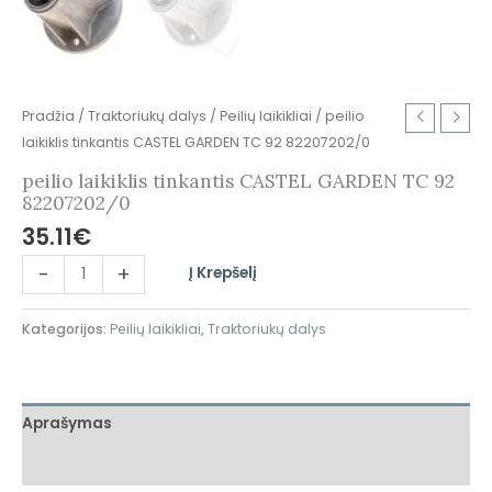
Pradžia
/
Traktoriukų dalys
/
Peilių laikikliai
/ peilio
laikiklis tinkantis CASTEL GARDEN TC 92 82207202/0
peilio laikiklis tinkantis CASTEL GARDEN TC 92
82207202/0
35.11
€
-
+
Į Krepšelį
Kategorijos:
Peilių laikikliai
,
Traktoriukų dalys
Aprašymas
Atsiliepimai (0)