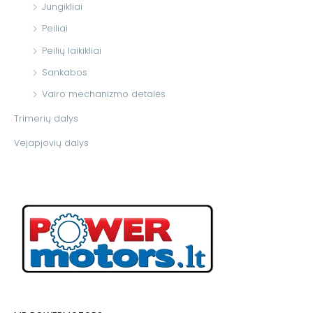
Jungikliai
Peiliai
Peilių laikikliai
Sankabos
Vairo mechanizmo detalės
Trimerių dalys
Vejapjovių dalys