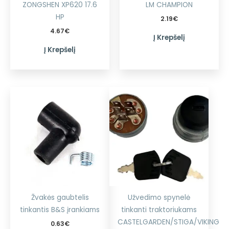
ZONGSHEN XP620 17.6
LM CHAMPION
HP
2.19
€
4.67
€
Į Krepšelį
Į Krepšelį
Žvakės gaubtelis
Užvedimo spynelė
tinkantis B&S įrankiams
tinkanti traktoriukams
CASTELGARDEN/STIGA/VIKING
0.63
€