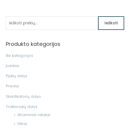
I
Ieškoti
e
š
Produkto kategorijos
k
o
Be kategorijos
t
Įrankiai
i
Pjūklų dalys
:
Priedai
Skarifikatorių dalys
Traktoriukų dalys
Atraminiai ratukai
Filtrai