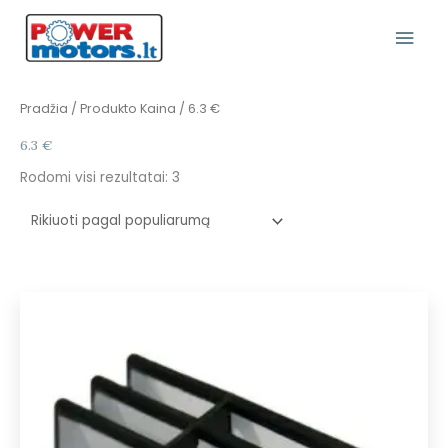
Pereiti
Pagr
prie
turinio
Meni
Rūšiuojama
Pradžia
/ Produkto Kaina / 6.3 €
pagal
populiarumą
6.3 €
Rodomi visi rezultatai: 3