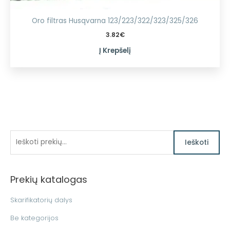
Oro filtras Husqvarna 123/223/322/323/325/326
3.82
€
Į Krepšelį
I
M
M
Ieškoti
i
a
e
n
k
š
k
s
Prekių katalogas
k
a
k
o
Skarifikatorių dalys
i
a
t
n
i
Be kategorijos
i