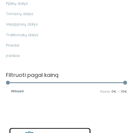
a
n
Pjūklų dalys
:
a
Trimerių dalys
Vejapjovių dalys
Traktoriukų dalys
Priedai
Įrankiai
Filtruoti pagal kainą
Filtruoti
Kaina:
0€
—
10€