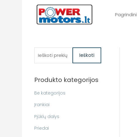
Pereiti
prie
Pagrindini
turinio
I
Ieškoti
e
š
Produkto kategorijos
k
o
Be kategorijos
t
Įrankiai
i
Pjūklų dalys
:
Priedai