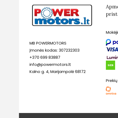
Apmo
pris
Mokėj
MB POWERMOTORS
Įmonės kodas: 307232303
+370 699 83887
info@powermotors.lt
Kalno g. 4, Marijampolė 68172
Prekių