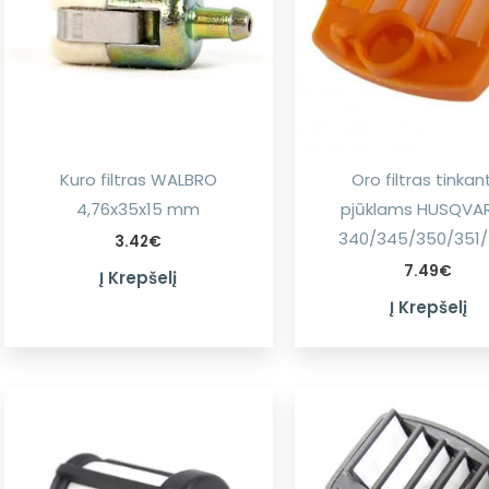
Kuro filtras WALBRO
Oro filtras tinkan
4,76x35x15 mm
pjūklams HUSQVA
340/345/350/351
3.42
€
7.49
€
Į Krepšelį
Į Krepšelį