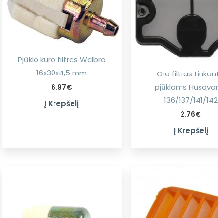
Pjūklo kuro filtras Walbro
16x30x4,5 mm
Oro filtras tinkan
pjūklams Husqva
6.97
€
136/137/141/142
Į Krepšelį
2.76
€
Į Krepšelį