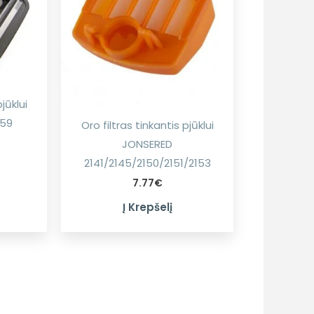
jūklui
159
Oro filtras tinkantis pjūklui
JONSERED
2141/2145/2150/2151/2153
7.77
€
Į Krepšelį