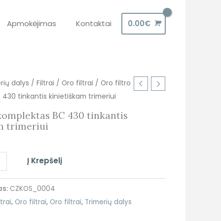
Apmokėjimas
Kontaktai
0.00
€
rių dalys
/
Filtrai
/
Oro filtrai
/ Oro filtro
430 tinkantis kinietiškam trimeriui
 komplektas BC 430 tinkantis
m trimeriui
+
Į Krepšelį
as:
CZKOS_0004
ltrai
,
Oro filtrai
,
Oro filtrai
,
Trimerių dalys