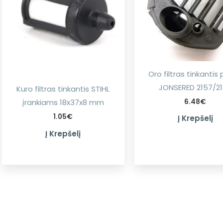
Oro filtras tinkantis p
JONSERED 2157/2
Kuro filtras tinkantis STIHL
įrankiams 18x37x8 mm
6.48
€
1.05
€
Į Krepšelį
Į Krepšelį