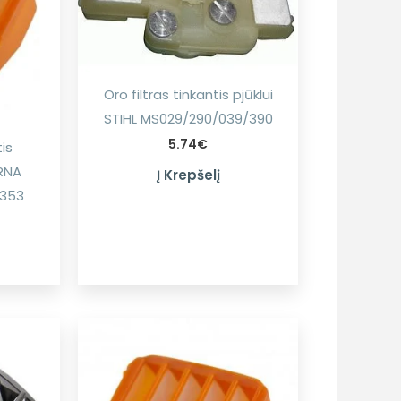
Oro filtras tinkantis pjūklui
STIHL MS029/290/039/390
5.74
€
tis
RNA
Į Krepšelį
/353