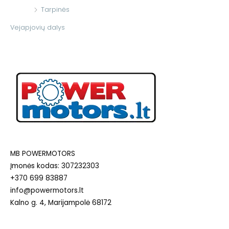
Tarpinės
Vejapjovių dalys
MB POWERMOTORS
Įmonės kodas: 307232303
+370 699 83887
info@powermotors.lt
Kalno g. 4, Marijampolė 68172