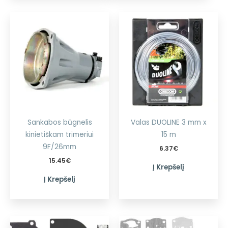
Sankabos būgnelis
Valas DUOLINE 3 mm x
kinietiškam trimeriui
15 m
9F/26mm
6.37
€
15.45
€
Į Krepšelį
Į Krepšelį