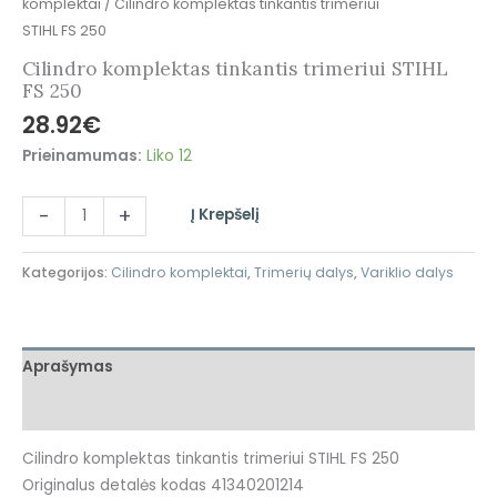
komplektai
/ Cilindro komplektas tinkantis trimeriui
STIHL FS 250
Cilindro komplektas tinkantis trimeriui STIHL
FS 250
28.92
€
Prieinamumas:
Liko 12
-
+
Į Krepšelį
Kategorijos:
Cilindro komplektai
,
Trimerių dalys
,
Variklio dalys
Aprašymas
Atsiliepimai (0)
Cilindro komplektas tinkantis trimeriui STIHL FS 250
Originalus detalės kodas 41340201214