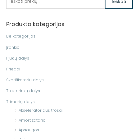
Ieškoti
e
š
Produkto kategorijos
k
o
Be kategorijos
t
Įrankiai
i
Pjūklų dalys
:
Priedai
Skarifikatorių dalys
Traktoriukų dalys
Trimerių dalys
Akseleratoriaus trosai
Amortizatoriai
Apsaugos