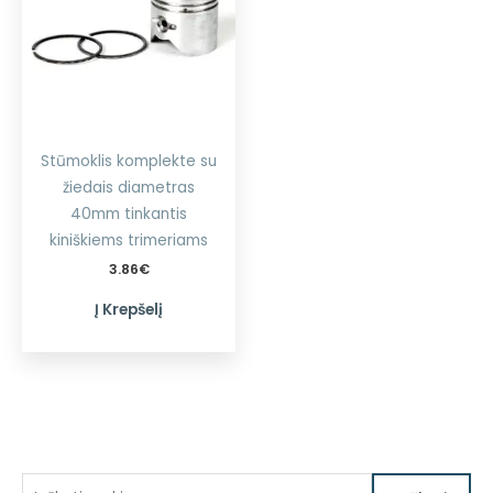
Stūmoklis komplekte su
žiedais diametras
40mm tinkantis
kiniškiems trimeriams
3.86
€
Į Krepšelį
I