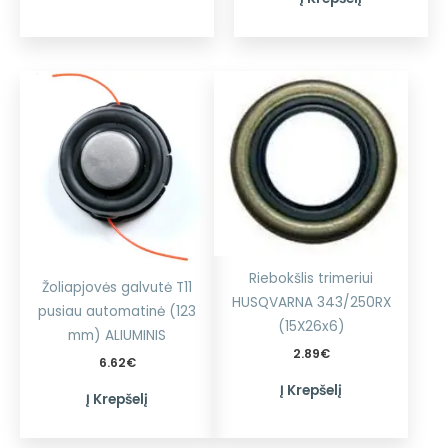
Riebokšlis trimeriui
Žoliapjovės galvutė T11
HUSQVARNA 343/250RX
pusiau automatinė (123
(15X26x6)
mm) ALIUMINIS
2.89
€
6.62
€
Į Krepšelį
Į Krepšelį