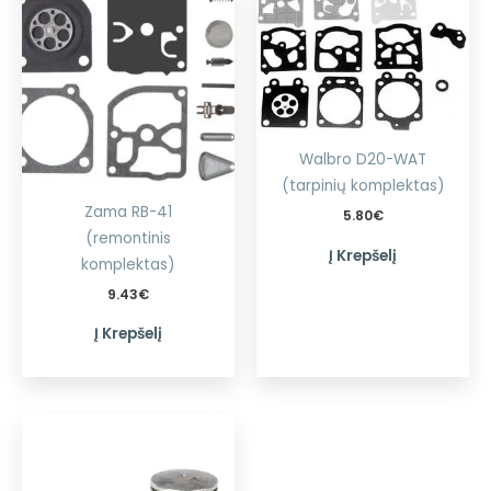
Walbro D20-WAT
(tarpinių komplektas)
Zama RB-41
5.80
€
(remontinis
Į Krepšelį
komplektas)
9.43
€
Į Krepšelį