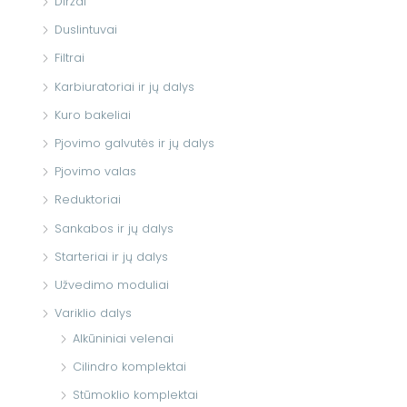
Diržai
Duslintuvai
Filtrai
Karbiuratoriai ir jų dalys
Kuro bakeliai
Pjovimo galvutės ir jų dalys
Pjovimo valas
Reduktoriai
Sankabos ir jų dalys
Starteriai ir jų dalys
Užvedimo moduliai
Variklio dalys
Alkūniniai velenai
Cilindro komplektai
Stūmoklio komplektai