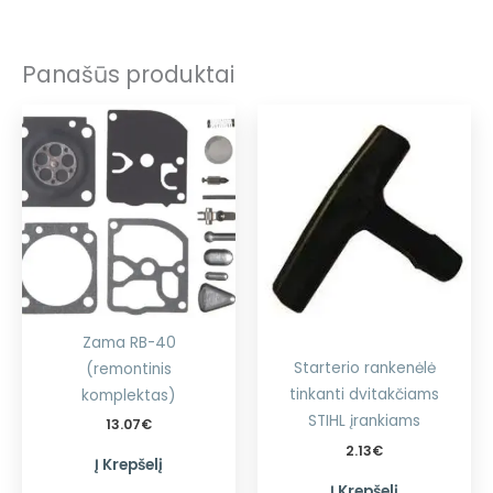
Panašūs produktai
Zama RB-40
Starterio rankenėlė
(remontinis
tinkanti dvitakčiams
komplektas)
STIHL įrankiams
13.07
€
2.13
€
Į Krepšelį
Į Krepšelį