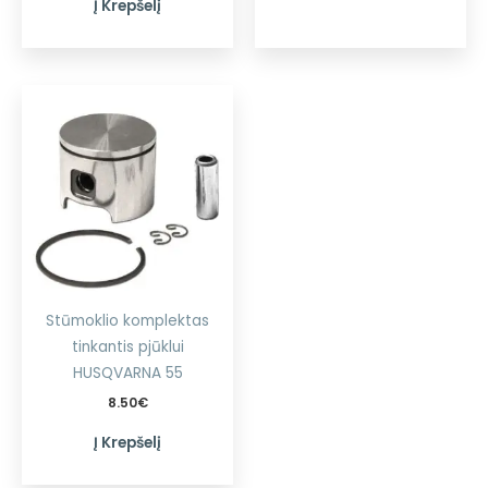
Į Krepšelį
Stūmoklio komplektas
tinkantis pjūklui
HUSQVARNA 55
8.50
€
Į Krepšelį