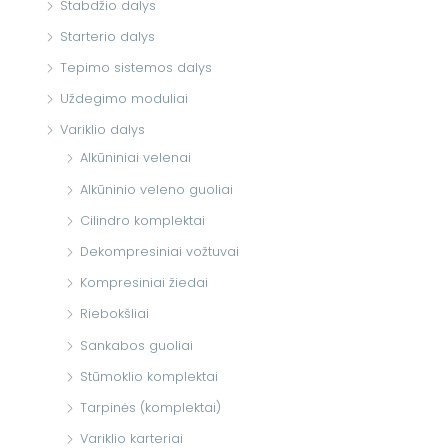
Stabdžio dalys
Starterio dalys
Tepimo sistemos dalys
Uždegimo moduliai
Variklio dalys
Alkūniniai velenai
Alkūninio veleno guoliai
Cilindro komplektai
Dekompresiniai vožtuvai
Kompresiniai žiedai
Riebokšliai
Sankabos guoliai
Stūmoklio komplektai
Tarpinės (komplektai)
Variklio karteriai