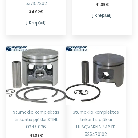
537157202
41.39
€
34.92
€
Į Krepšelį
Į Krepšelį
Stūmoklio komplektas
Stūmoklio komplektas
tinkantis pjūklui STIHL
tinkantis pjūklui
024/ 026
HUSQVARNA 346XP
525470102
41.39
€