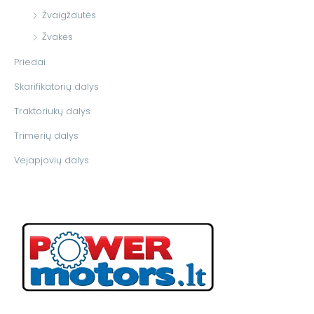
Žvaigždutės
Žvakės
Priedai
Skarifikatorių dalys
Traktoriukų dalys
Trimerių dalys
Vejapjovių dalys