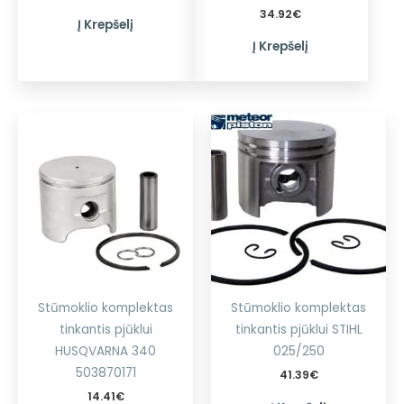
34.92
€
Į Krepšelį
Į Krepšelį
Stūmoklio komplektas
Stūmoklio komplektas
tinkantis pjūklui
tinkantis pjūklui STIHL
HUSQVARNA 340
025/250
503870171
41.39
€
14.41
€