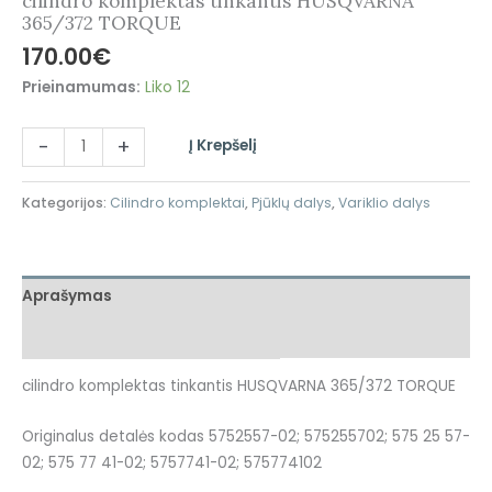
cilindro komplektas tinkantis HUSQVARNA
365/372 TORQUE
170.00
€
Prieinamumas:
Liko 12
-
+
Į Krepšelį
Kategorijos:
Cilindro komplektai
,
Pjūklų dalys
,
Variklio dalys
Aprašymas
Atsiliepimai (0)
cilindro komplektas tinkantis HUSQVARNA 365/372 TORQUE
Originalus detalės kodas 5752557-02; 575255702; 575 25 57-
02; 575 77 41-02; 5757741-02; 575774102