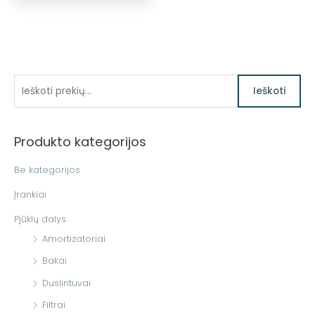
I
Ieškoti
e
š
Produkto kategorijos
k
o
Be kategorijos
t
Įrankiai
i
Pjūklų dalys
:
Amortizatoriai
Bakai
Duslintuvai
Filtrai