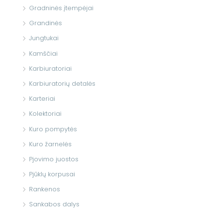
Gradninės įtempėjai
Grandinės
Jungtukai
Kamščiai
Karbiuratoriai
Karbiuratorių detalės
Karteriai
Kolektoriai
Kuro pompytės
Kuro žarnelės
Pjovimo juostos
Pjūklų korpusai
Rankenos
Sankabos dalys