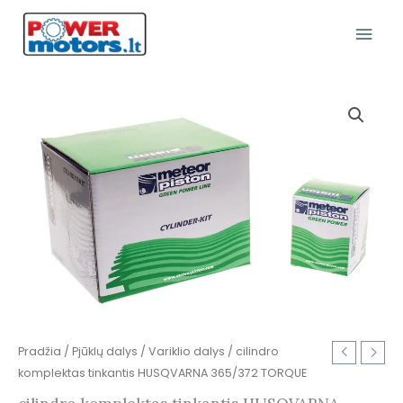
Pereiti
Pagr
prie
turinio
Meni
produkto
kiekis:
cilindro
komplektas
tinkantis
HUSQVARNA
365/372
TORQUE
Pradžia
/
Pjūklų dalys
/
Variklio dalys
/ cilindro
komplektas tinkantis HUSQVARNA 365/372 TORQUE