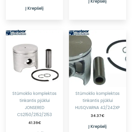
Į Krepšelį
Į Krepšelį
Stūmoklio komplektas
Stūmoklio komplektas
tinkantis pjūklui
tinkantis pjūklui
JONSERED
HUSQVARNA 42/242XP
CS2150/2152/2153
34.37
€
41.39
€
Į Krepšelį