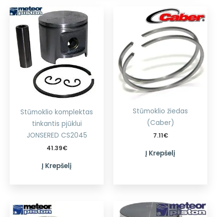
Stūmoklio žiedas
Stūmoklio komplektas
(Caber)
tinkantis pjūklui
JONSERED CS2045
7.11
€
41.39
€
Į Krepšelį
Į Krepšelį