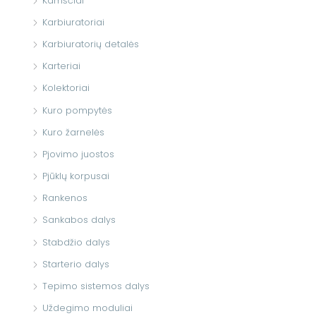
Kamščiai
Karbiuratoriai
Karbiuratorių detalės
Karteriai
Kolektoriai
Kuro pompytės
Kuro žarnelės
Pjovimo juostos
Pjūklų korpusai
Rankenos
Sankabos dalys
Stabdžio dalys
Starterio dalys
Tepimo sistemos dalys
Uždegimo moduliai