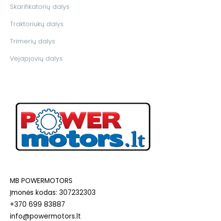
Skarifikatorių dalys
Traktoriukų dalys
Trimerių dalys
Vejapjovių dalys
MB POWERMOTORS
Įmonės kodas: 307232303
+370 699 83887
info@powermotors.lt