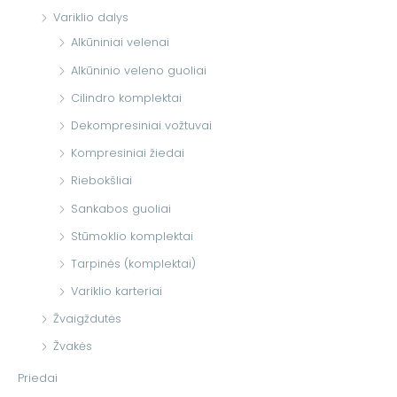
Variklio dalys
Alkūniniai velenai
Alkūninio veleno guoliai
Cilindro komplektai
Dekompresiniai vožtuvai
Kompresiniai žiedai
Riebokšliai
Sankabos guoliai
Stūmoklio komplektai
Tarpinės (komplektai)
Variklio karteriai
Žvaigždutės
Žvakės
Priedai