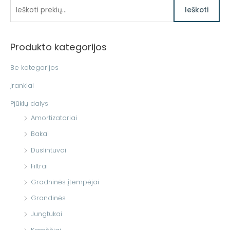
I
Ieškoti
e
š
Produkto kategorijos
k
o
Be kategorijos
t
Įrankiai
i
Pjūklų dalys
:
Amortizatoriai
Bakai
Duslintuvai
Filtrai
Gradninės įtempėjai
Grandinės
Jungtukai