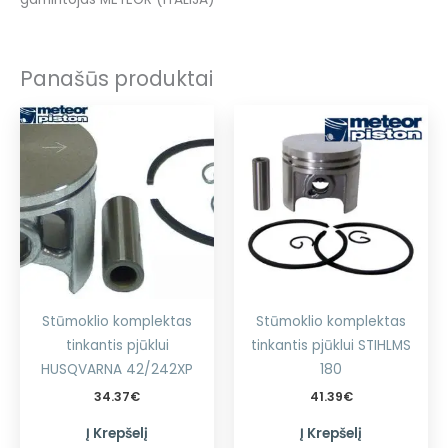
Panašūs produktai
Stūmoklio komplektas
Stūmoklio komplektas
tinkantis pjūklui
tinkantis pjūklui STIHLMS
HUSQVARNA 42/242XP
180
34.37
€
41.39
€
Į Krepšelį
Į Krepšelį