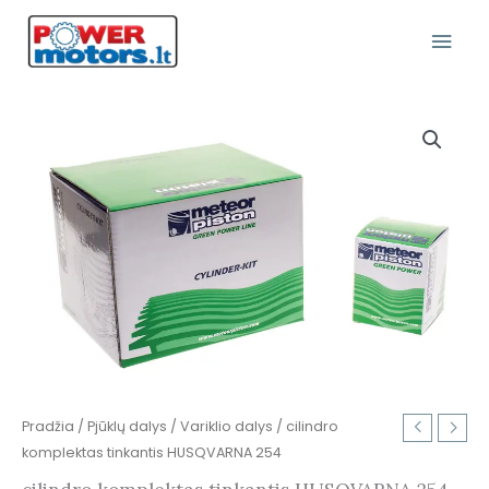
Pereiti
Pagr
prie
turinio
Meni
produkto
kiekis:
cilindro
komplektas
tinkantis
HUSQVARNA
254
Pradžia
/
Pjūklų dalys
/
Variklio dalys
/ cilindro
komplektas tinkantis HUSQVARNA 254