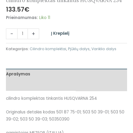
cilindro komplektas tinkantis HUSQVARNA 254
133.57
€
Prieinamumas:
Liko 11
-
+
Į Krepšelį
Kategorijos:
Cilindro komplektai
,
Pjūklų dalys
,
Variklio dalys
Aprašymas
Atsiliepimai (0)
cilindro komplektas tinkantis HUSQVARNA 254
Originalus detalės kodas 501 87 75-01; 503 50 39-01; 503 50
39-02; 503 50 39-03; 50350390
gamintojas METEOR (ITALIJA)