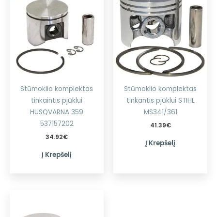
Stūmoklio komplektas
Stūmoklio komplektas
tinkaintis pjūklui
tinkantis pjūklui STIHL
HUSQVARNA 359
MS341/361
537157202
41.39
€
34.92
€
Į Krepšelį
Į Krepšelį