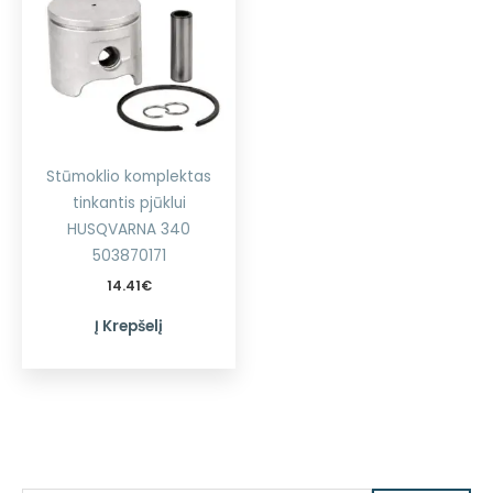
Stūmoklio komplektas
tinkantis pjūklui
HUSQVARNA 340
503870171
14.41
€
Į Krepšelį