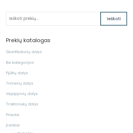
I
M
M
Ieškoti
i
a
e
n
k
š
k
s
Prekių katalogas
k
a
k
o
Skarifikatorių dalys
i
a
t
n
i
Be kategorijos
i
a
n
Pjūklų dalys
:
a
Trimerių dalys
Vejapjovių dalys
Traktoriukų dalys
Priedai
Įrankiai