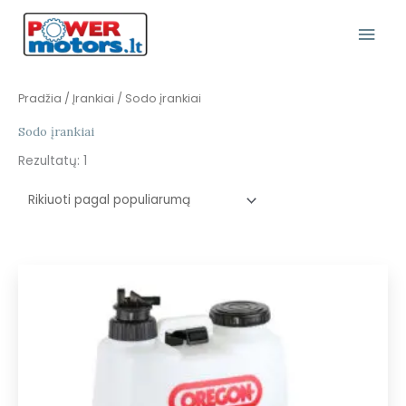
Pereiti
Pagr
prie
turinio
Meni
Pradžia
/
Įrankiai
/ Sodo įrankiai
Sodo įrankiai
Rezultatų: 1