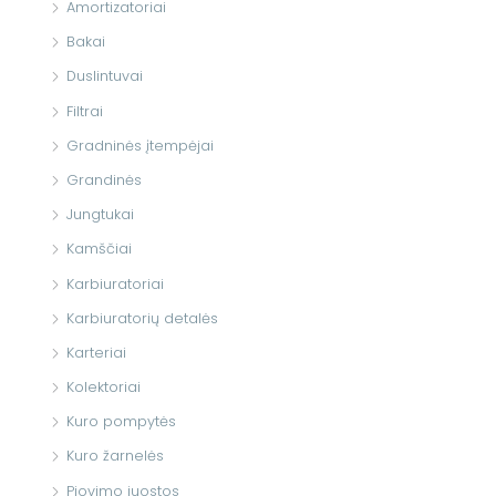
Amortizatoriai
Bakai
Duslintuvai
Filtrai
Gradninės įtempėjai
Grandinės
Jungtukai
Kamščiai
Karbiuratoriai
Karbiuratorių detalės
Karteriai
Kolektoriai
Kuro pompytės
Kuro žarnelės
Pjovimo juostos