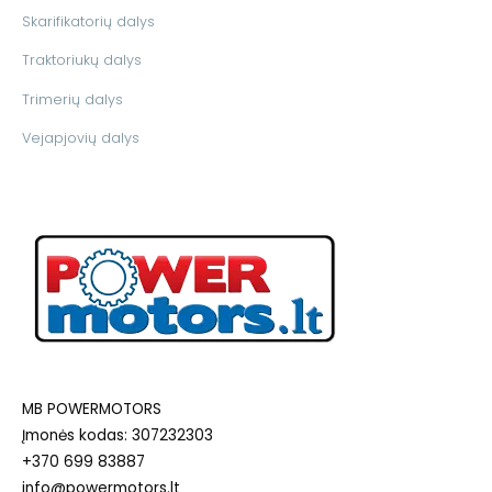
Skarifikatorių dalys
Traktoriukų dalys
Trimerių dalys
Vejapjovių dalys
MB POWERMOTORS
Įmonės kodas: 307232303
+370 699 83887
info@powermotors.lt