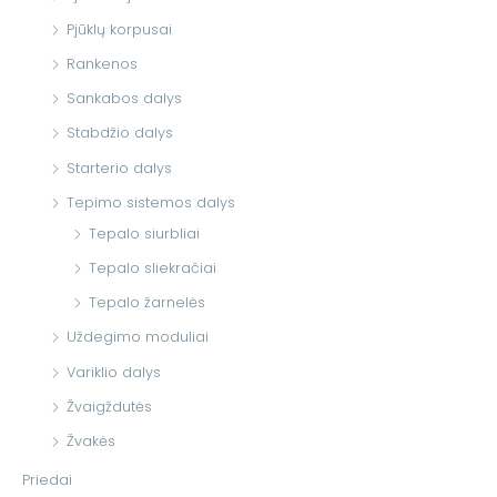
Pjūklų korpusai
Rankenos
Sankabos dalys
Stabdžio dalys
Starterio dalys
Tepimo sistemos dalys
Tepalo siurbliai
Tepalo sliekračiai
Tepalo žarnelės
Uždegimo moduliai
Variklio dalys
Žvaigždutės
Žvakės
Priedai