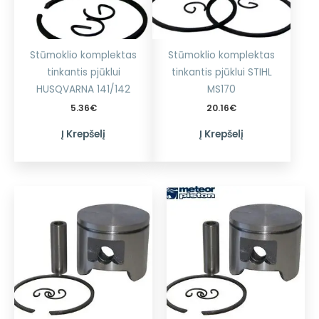
Stūmoklio komplektas
Stūmoklio komplektas
tinkantis pjūklui
tinkantis pjūklui STIHL
HUSQVARNA 141/142
MS170
5.36
€
20.16
€
Į Krepšelį
Į Krepšelį