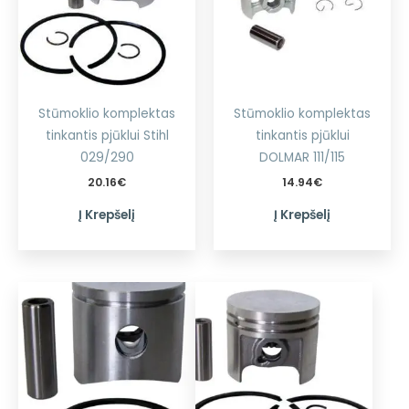
Stūmoklio komplektas
Stūmoklio komplektas
tinkantis pjūklui Stihl
tinkantis pjūklui
029/290
DOLMAR 111/115
20.16
€
14.94
€
Į Krepšelį
Į Krepšelį