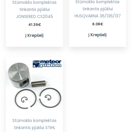
Stūmoklio komplektas
Stūmoklio komplektas
tinkantis pjūklui
tinkantis pjūklui
HUSQVARNA 36/136/137
JONSERED CS2045
6.08
€
41.39
€
Į Krepšelį
Į Krepšelį
Stūmoklio komplektas
tinkantis pjūklui STIHL