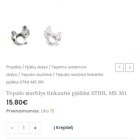
Pradžia
/
Pjūklų dalys
/
Tepimo sistemos
dalys
/
Tepalo siurbliai
/ Tepalo siurblys tinkantis
pjūklui STIHL MS 361
Tepalo siurblys tinkantis pjūklui STIHL MS 361
15.80
€
Prieinamumas:
Liko 13
-
+
Į Krepšelį