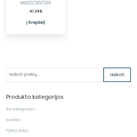
MS021/210/230
41.39
€
Į Krepšelį
I
Ieškoti
e
š
Produkto kategorijos
k
o
Be kategorijos
t
Įrankiai
i
Pjūklų dalys
: