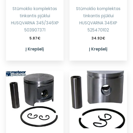
Stūmoklio komplektas
Stūmoklio komplektas
tinkantis pjūklui
tinkantis pjūklui
HUSQVARNA 345/346XP
HUSQVARNA 346XP
503907371
525470102
5.87
€
34.92
€
Į Krepšelį
Į Krepšelį