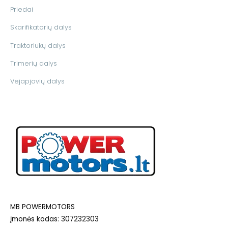
Priedai
Skarifikatorių dalys
Traktoriukų dalys
Trimerių dalys
Vejapjovių dalys
MB POWERMOTORS
Įmonės kodas: 307232303