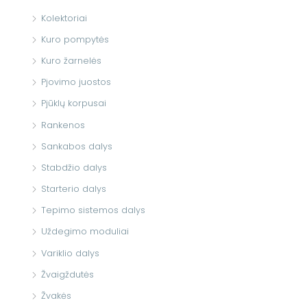
Kolektoriai
Kuro pompytės
Kuro žarnelės
Pjovimo juostos
Pjūklų korpusai
Rankenos
Sankabos dalys
Stabdžio dalys
Starterio dalys
Tepimo sistemos dalys
Uždegimo moduliai
Variklio dalys
Žvaigždutės
Žvakės