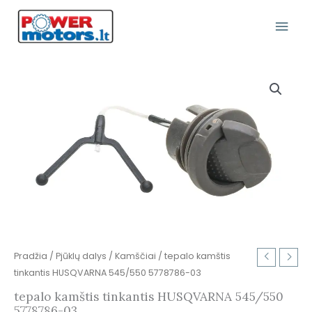
Pereiti
Pagr
prie
turinio
Meni
produkto
kiekis:
tepalo
kamštis
tinkantis
HUSQVARNA
545/550
5778786-
03
Pradžia
/
Pjūklų dalys
/
Kamščiai
/ tepalo kamštis
tinkantis HUSQVARNA 545/550 5778786-03
tepalo kamštis tinkantis HUSQVARNA 545/550
5778786-03