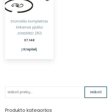
Stūmoklio komplektas
tinkamas pjūklui
JONSERED 2153
37.14
€
Į Krepšelį
I
Ieškoti
e
š
Produkto kategorijos
k