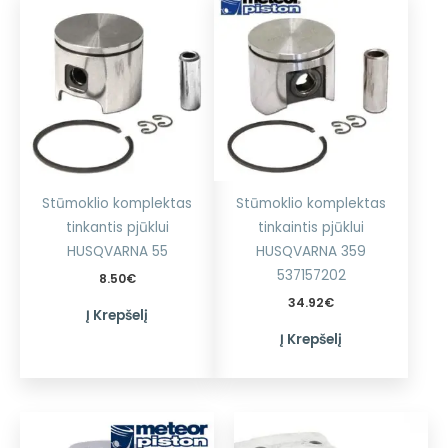
Stūmoklio komplektas
Stūmoklio komplektas
tinkantis pjūklui
tinkaintis pjūklui
HUSQVARNA 55
HUSQVARNA 359
537157202
8.50
€
34.92
€
Į Krepšelį
Į Krepšelį