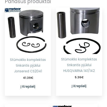
Panašūs produktai
Stūmoklio komplektas
Stūmoklio komplektas
tinkantis pjūklui
tinkantis pjūklui
HUSQVARNA 141/142
Jonsered CS2041
5.36
€
41.39
€
Į Krepšelį
Į Krepšelį