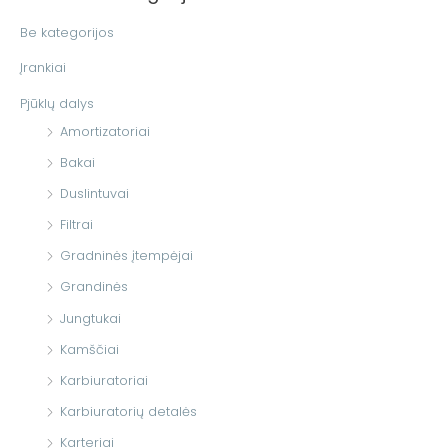
o
Be kategorijos
t
Įrankiai
i
Pjūklų dalys
:
Amortizatoriai
Bakai
Duslintuvai
Filtrai
Gradninės įtempėjai
Grandinės
Jungtukai
Kamščiai
Karbiuratoriai
Karbiuratorių detalės
Karteriai