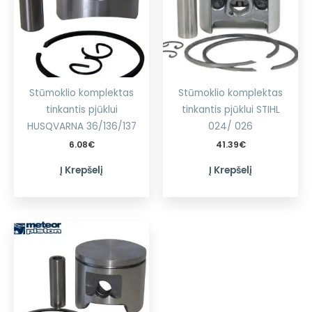
Stūmoklio komplektas
Stūmoklio komplektas
tinkantis pjūklui
tinkantis pjūklui STIHL
HUSQVARNA 36/136/137
024/ 026
6.08
€
41.39
€
Į Krepšelį
Į Krepšelį