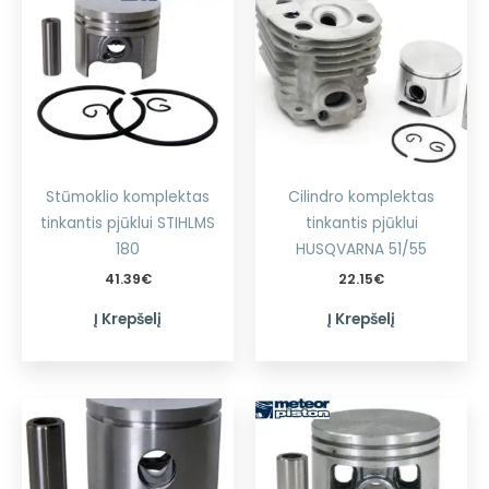
Stūmoklio komplektas
Cilindro komplektas
tinkantis pjūklui STIHLMS
tinkantis pjūklui
180
HUSQVARNA 51/55
41.39
€
22.15
€
Į Krepšelį
Į Krepšelį