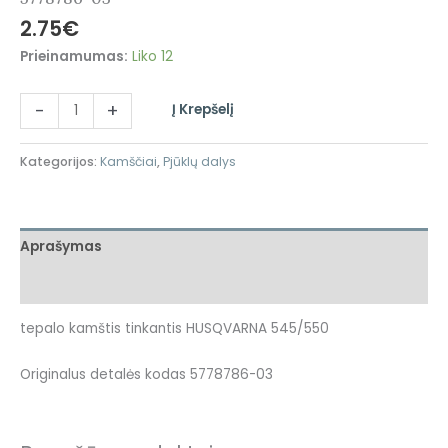
2.75
€
Prieinamumas:
Liko 12
-
+
Į Krepšelį
Kategorijos:
Kamščiai
,
Pjūklų dalys
Aprašymas
Atsiliepimai (0)
tepalo kamštis tinkantis HUSQVARNA 545/550
Originalus detalės kodas 5778786-03