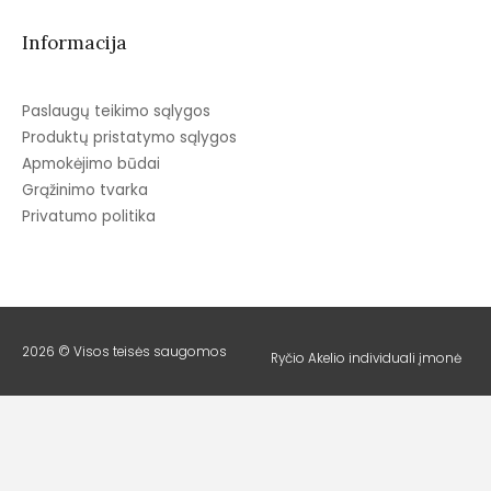
Informacija
Paslaugų teikimo sąlygos
Produktų pristatymo sąlygos
Apmokėjimo būdai
Grąžinimo tvarka
Privatumo politika
2026 © Visos teisės saugomos
Ryčio Akelio individuali įmonė