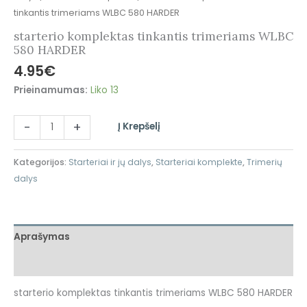
tinkantis trimeriams WLBC 580 HARDER
starterio komplektas tinkantis trimeriams WLBC
580 HARDER
4.95
€
Prieinamumas:
Liko 13
-
+
Į Krepšelį
Kategorijos:
Starteriai ir jų dalys
,
Starteriai komplekte
,
Trimerių
dalys
Aprašymas
Atsiliepimai (0)
starterio komplektas tinkantis trimeriams WLBC 580 HARDER