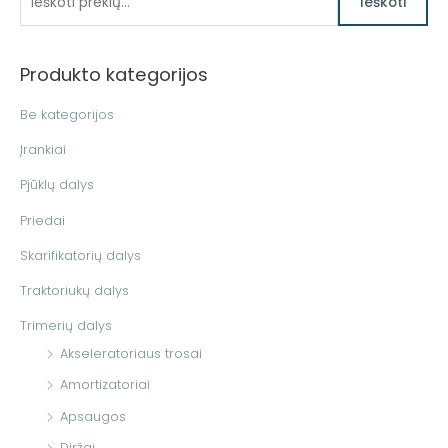
Ieškoti
e
š
Produkto kategorijos
k
o
Be kategorijos
t
Įrankiai
i
Pjūklų dalys
:
Priedai
Skarifikatorių dalys
Traktoriukų dalys
Trimerių dalys
Akseleratoriaus trosai
Amortizatoriai
Apsaugos
Diržai