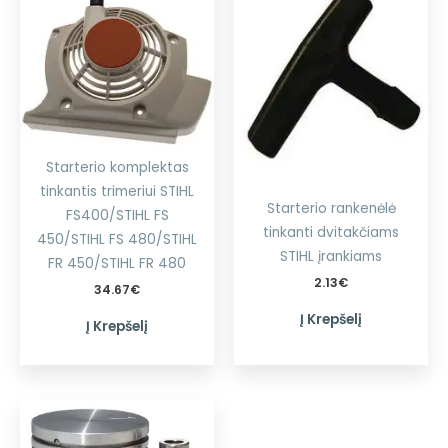
Starterio komplektas
tinkantis trimeriui STIHL
Starterio rankenėlė
FS400/STIHL FS
tinkanti dvitakčiams
450/STIHL FS 480/STIHL
STIHL įrankiams
FR 450/STIHL FR 480
2.13
€
34.67
€
Į Krepšelį
Į Krepšelį