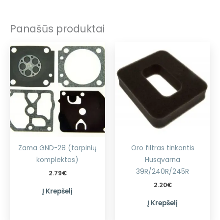
Panašūs produktai
Zama GND-28 (tarpinių
Oro filtras tinkantis
komplektas)
Husqvarna
39R/240R/245R
2.79
€
2.20
€
Į Krepšelį
Į Krepšelį