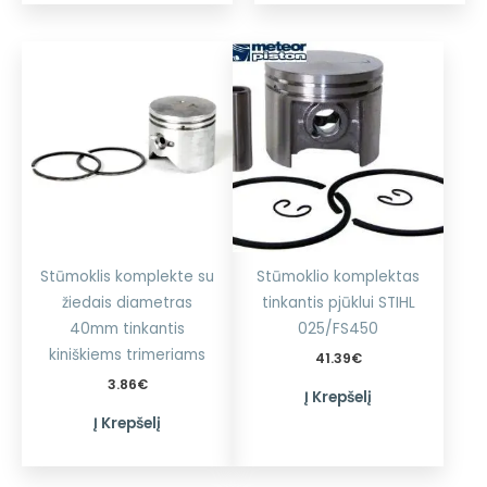
Stūmoklis komplekte su
Stūmoklio komplektas
žiedais diametras
tinkantis pjūklui STIHL
40mm tinkantis
025/FS450
kiniškiems trimeriams
41.39
€
3.86
€
Į Krepšelį
Į Krepšelį