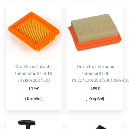
Oro filtras tinkantis
Oro filtras tinkantis
trimeriams STIHL FS
trimeriui STIHL
74/120/200/300
FS120/200/250/300/350/40
1.94
€
1.06
€
Į Krepšelį
Į Krepšelį