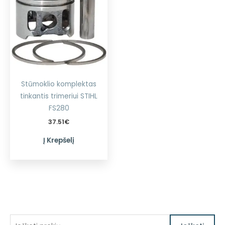
Stūmoklio komplektas
tinkantis trimeriui STIHL
FS280
37.51
€
Į Krepšelį
I