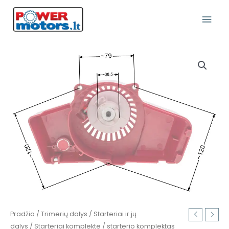
Pereiti
Pagr
prie
turinio
Meni
produkto
kiekis:
starterio
komplektas
tinkantis
trimeriams
WLBC
580
HARDER
Pradžia
/
Trimerių dalys
/
Starteriai ir jų
dalys
/
Starteriai komplekte
/ starterio komplektas