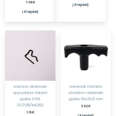
7.06
€
Į Krepšelį
Į Krepšelį
starterio skriemulio
Universali starterio
spyruoklytė tinkanti
užvedimo rankenėlė
pjūklui STIHL
pjūklui 65x31x21 mm
017/018/MS260
3.62
€
1.15
€
Į Krepšelį