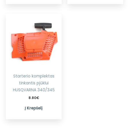
Starterio komplektas
tinkantis pjūklui
HUSQVARNA 340/345
8.80
€
Į Krepšelį