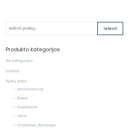
I
Ieškoti
e
š
Produkto kategorijos
k
o
Be kategorijos
t
Įrankiai
i
Pjūklų dalys
:
Amortizatoriai
Bakai
Duslintuvai
Filtrai
Gradninės įtempėjai