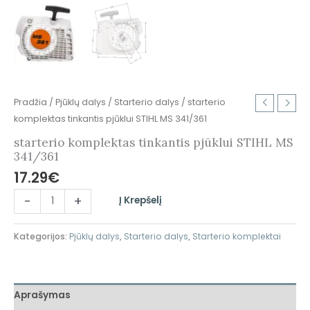
Pradžia
/
Pjūklų dalys
/
Starterio dalys
/ starterio
komplektas tinkantis pjūklui STIHL MS 341/361
starterio komplektas tinkantis pjūklui STIHL MS
341/361
17.29
€
-
+
Į Krepšelį
Kategorijos:
Pjūklų dalys
,
Starterio dalys
,
Starterio komplektai
Aprašymas