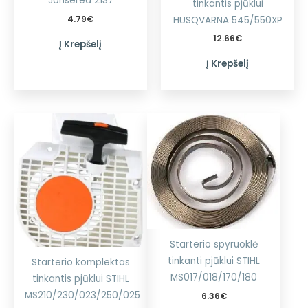
Jonsered 2137
tinkantis pjūklui
4.79
€
HUSQVARNA 545/550XP
12.66
€
Į Krepšelį
Į Krepšelį
Starterio spyruoklė
tinkanti pjūklui STIHL
Starterio komplektas
MS017/018/170/180
tinkantis pjūklui STIHL
MS210/230/023/250/025
6.36
€