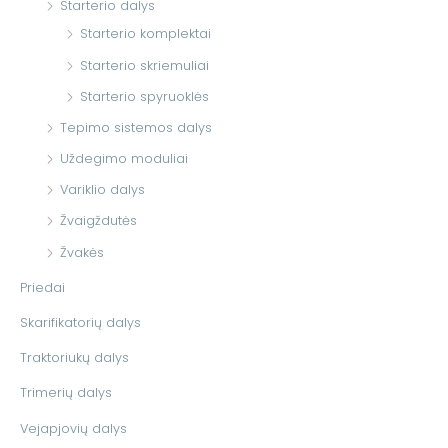
Starterio dalys
Starterio komplektai
Starterio skriemuliai
Starterio spyruoklės
Tepimo sistemos dalys
Uždegimo moduliai
Variklio dalys
Žvaigždutės
Žvakės
Priedai
Skarifikatorių dalys
Traktoriukų dalys
Trimerių dalys
Vejapjovių dalys