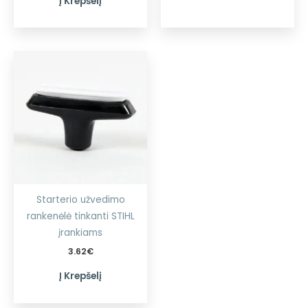
Į Krepšelį
Starterio užvedimo
rankenėlė tinkanti STIHL
įrankiams
3.62
€
Į Krepšelį