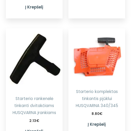
Į Krepšelį
Starterio komplektas
Starterio rankenėlė
tinkantis pjūklui
tinkanti dvitakčiams
HUSQVARNA 340/345
HUSQVARNA įrankiams
8.80
€
2.13
€
Į Krepšelį