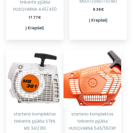
MS017/018/170/180
tinkantis pjūklui
HUSQVARNA 445/450
6.36
€
17.77
€
Į Krepšelį
Į Krepšelį
starterio komplektas
starterio komplektas
tinkantis pjūklui STIHL
tinkantis pjūklui
MS 341/361
HUSQVARNA 545/550XP