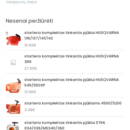
Vejapjovių dalys
Nesenai peržiūrėti
starterio komplektas tinkantis pjūklui HUSQVARNA
136/137/141/142
10.92
€
starterio komplektas tinkantis pjūklui HUSQVARNA
359
27.60
€
starterio komplektas tinkantis pjūklui HUSQVARNA
545/550XP
12.66
€
starterio komplektas tinkantis pjūklams 4500/5200
3.38
€
starterio komplektas tinkantis pjūklui STIHL
034/036/MS340/360