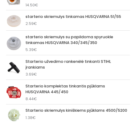
14.50
€
starterio skriemulys tinkamas HUSQVARNA 51/55
2.59
€
starterio skriemulys su papildoma spyruokle
tinkamas HUSQVARNA 340/345/350
5.39
€
Starterio užvedimo rankenėlė tinkanti STIHL
įrankiams
3.69
€
Starterio komplektas tinkantis pjūklams
HUSQVARNA 445/450
8.44
€
Starterio skriemulys kiniškiems pjūklams 4500/5200
1.38
€