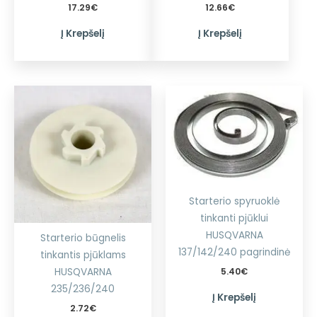
17.29
€
12.66
€
Į Krepšelį
Į Krepšelį
Starterio spyruoklė
tinkanti pjūklui
HUSQVARNA
Starterio būgnelis
137/142/240 pagrindinė
tinkantis pjūklams
5.40
€
HUSQVARNA
235/236/240
Į Krepšelį
2.72
€