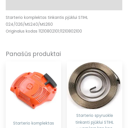
Atsiliepimai (0)
Starterio komplektas tinkantis pjūklui STIHL
024/026/MS240/MS260
Originalus kodas 11210802101;11210802100
Panašūs produktai
Starterio spyruoklė
tinkanti pjūklui STIHL
Starterio komplektas