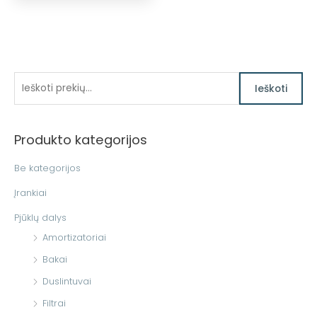
I
Ieškoti
e
š
Produkto kategorijos
k
o
Be kategorijos
t
Įrankiai
i
Pjūklų dalys
:
Amortizatoriai
Bakai
Duslintuvai
Filtrai