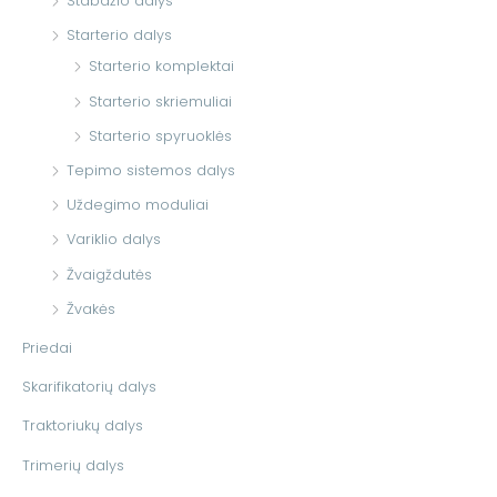
Stabdžio dalys
Starterio dalys
Starterio komplektai
Starterio skriemuliai
Starterio spyruoklės
Tepimo sistemos dalys
Uždegimo moduliai
Variklio dalys
Žvaigždutės
Žvakės
Priedai
Skarifikatorių dalys
Traktoriukų dalys
Trimerių dalys