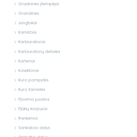
Gradninės įtempėjai
Grandinės
Jungtukai
Kamščiai
Karbiuratoriai
Karbiuratorių detalės
Karteriai
Kolektoriai
Kuro pompytės
Kuro žarnelės
Pjovimo juostos
Pjūklų korpusai
Rankenos
Sankabos dalys