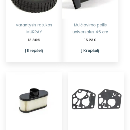
varantysis ratukas
Mulčiavimo peilis
MURRAY
universalus 46 cm
13.30
€
15.23
€
Į Krepšelį
Į Krepšelį