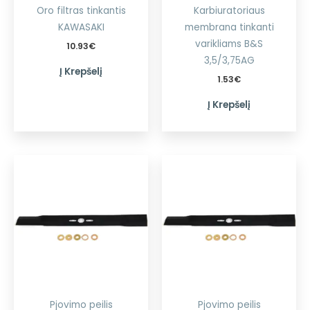
Oro filtras tinkantis
Karbiuratoriaus
KAWASAKI
membrana tinkanti
varikliams B&S
10.93
€
3,5/3,75AG
Į Krepšelį
1.53
€
Į Krepšelį
Pjovimo peilis
Pjovimo peilis