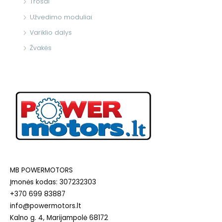
Trosai
Užvedimo moduliai
Variklio dalys
Žvakės
MB POWERMOTORS
Įmonės kodas: 307232303
+370 699 83887
info@powermotors.lt
Kalno g. 4, Marijampolė 68172