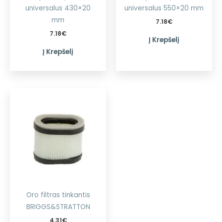
universalus 430×20
universalus 550×20 mm
mm
7.18
€
7.18
€
Į Krepšelį
Į Krepšelį
Oro filtras tinkantis
BRIGGS&STRATTON
4.31
€