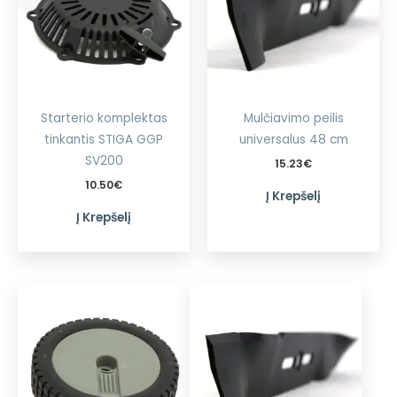
Starterio komplektas
Mulčiavimo peilis
tinkantis STIGA GGP
universalus 48 cm
SV200
15.23
€
10.50
€
Į Krepšelį
Į Krepšelį