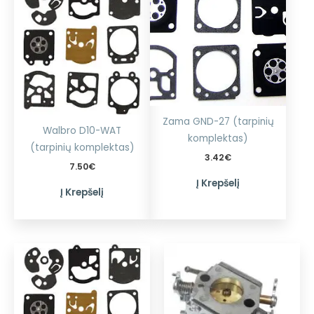
Zama GND-27 (tarpinių
Walbro D10-WAT
komplektas)
(tarpinių komplektas)
3.42
€
7.50
€
Į Krepšelį
Į Krepšelį