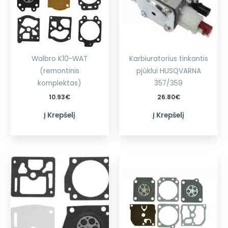
Walbro K10-WAT
Karbiuratorius tinkantis
(remontinis
pjūklui HUSQVARNA
komplektas)
357/359
10.93
€
26.80
€
Į Krepšelį
Į Krepšelį