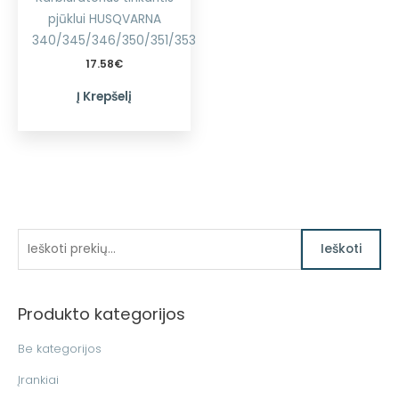
pjūklui HUSQVARNA
340/345/346/350/351/353
17.58
€
Į Krepšelį
I
Ieškoti
e
š
Produkto kategorijos
k
o
Be kategorijos
t
Įrankiai
i