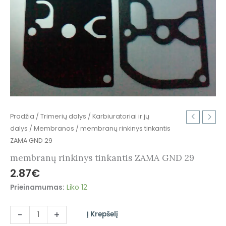
Pradžia
/
Trimerių dalys
/
Karbiuratoriai ir jų
dalys
/
Membranos
/ membranų rinkinys tinkantis
ZAMA GND 29
membranų rinkinys tinkantis ZAMA GND 29
2.87
€
Prieinamumas:
Liko 12
-
+
Į Krepšelį