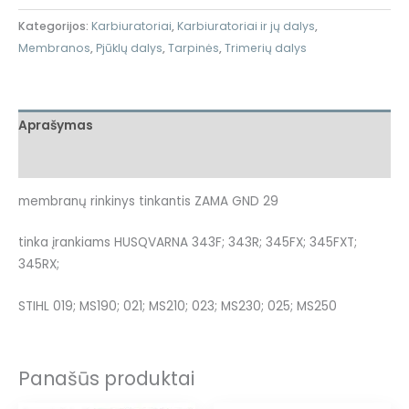
Kategorijos:
Karbiuratoriai
,
Karbiuratoriai ir jų dalys
,
Membranos
,
Pjūklų dalys
,
Tarpinės
,
Trimerių dalys
Aprašymas
Atsiliepimai (0)
membranų rinkinys tinkantis ZAMA GND 29
tinka įrankiams HUSQVARNA 343F; 343R; 345FX; 345FXT;
345RX;
STIHL 019; MS190; 021; MS210; 023; MS230; 025; MS250
Panašūs produktai