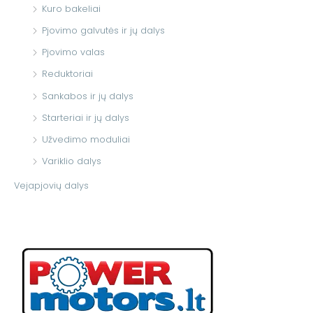
Kuro bakeliai
Pjovimo galvutės ir jų dalys
Pjovimo valas
Reduktoriai
Sankabos ir jų dalys
Starteriai ir jų dalys
Užvedimo moduliai
Variklio dalys
Vejapjovių dalys