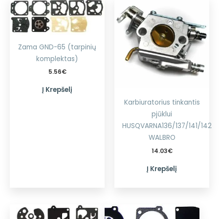
Zama GND-65 (tarpinių
komplektas)
5.56
€
Į Krepšelį
Karbiuratorius tinkantis
pjūklui
HUSQVARNA136/137/141/142
WALBRO
14.03
€
Į Krepšelį