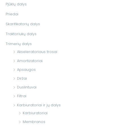
Pjūklų dalys
:
Priedai
Skarifikatorių dalys
Traktoriukų dalys
Trimerių dalys
Akseleratoriaus trosai
Amortizatoriai
Apsaugos
Diržai
Duslintuvai
Filtrai
Karbiuratoriai ir jų dalys
Karbiuratoriai
Membranos