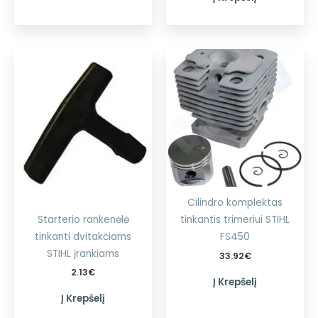
Cilindro komplektas
Starterio rankenėlė
tinkantis trimeriui STIHL
tinkanti dvitakčiams
FS450
STIHL įrankiams
33.92
€
2.13
€
Į Krepšelį
Į Krepšelį