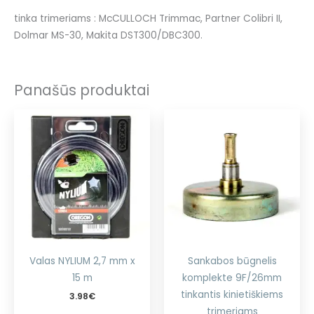
tinka trimeriams : McCULLOCH Trimmac, Partner Colibri II,
Dolmar MS-30, Makita DST300/DBC300.
Panašūs produktai
Valas NYLIUM 2,7 mm x
Sankabos būgnelis
15 m
komplekte 9F/26mm
tinkantis kinietiškiems
3.98
€
trimeriams