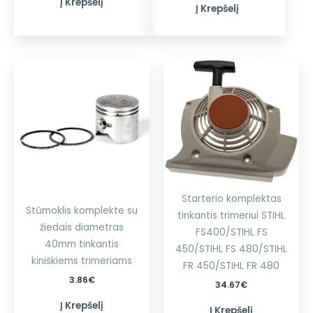
Į Krepšelį
Į Krepšelį
Starterio komplektas
Stūmoklis komplekte su
tinkantis trimeriui STIHL
žiedais diametras
FS400/STIHL FS
40mm tinkantis
450/STIHL FS 480/STIHL
kiniškiems trimeriams
FR 450/STIHL FR 480
3.86
€
34.67
€
Į Krepšelį
Į Krepšelį