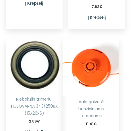
Į Krepšelį
7.62
€
Į Krepšelį
Riebokšlis trimeriui
Valo galvutė
HUSQVARNA 343/250RX
benzininiams
(15X26x6)
trimeriams
2.89
€
11.41
€