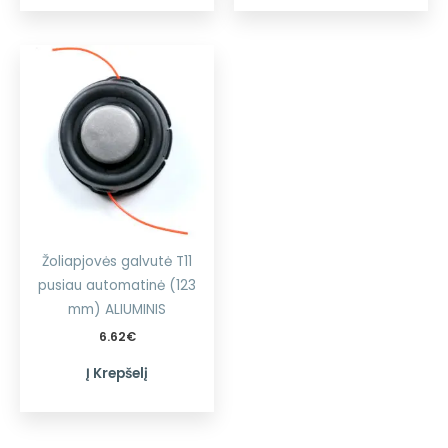
Žoliapjovės galvutė T11
pusiau automatinė (123
mm) ALIUMINIS
6.62
€
Į Krepšelį