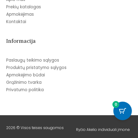
Prekių katalogas
Apmokėjimas
Kontaktai
Informacija
Paslaugų teikimo sąlygos
Produktų pristatymo sąlygos
Apmokėjimo būdai
Grąžinimo tvarka
Privatumo politika
0
2026 © Visos teisės saugomos
Ryčio Akelio individuali įmonė