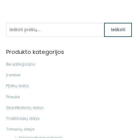
I
Ieškoti
e
š
Produkto kategorijos
k
o
Be kategorijos
t
Įrankiai
i
Pjūklų dalys
:
Priedai
Skarifikatorių dalys
Traktoriukų dalys
Trimerių dalys
Akseleratoriaus trosai