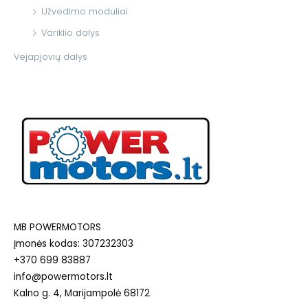
Užvedimo moduliai
Variklio dalys
Vejapjovių dalys
MB POWERMOTORS
Įmonės kodas: 307232303
+370 699 83887
info@powermotors.lt
Kalno g. 4, Marijampolė 68172