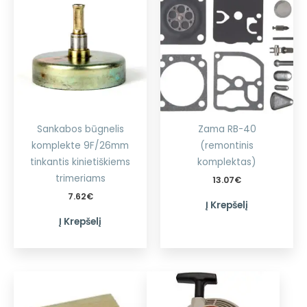
Sankabos būgnelis
Zama RB-40
komplekte 9F/26mm
(remontinis
tinkantis kinietiškiems
komplektas)
trimeriams
13.07
€
7.62
€
Į Krepšelį
Į Krepšelį