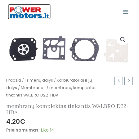
Pereiti
Pagr
prie
turinio
Meni
produkto
kiekis:
membranų
komplektas
tinkantis
WALBRO
D22-
Pradžia
/
Trimerių dalys
/
Karbiuratoriai ir jų
HDA
dalys
/
Membranos
/ membranų komplektas
tinkantis WALBRO D22-HDA
membranų komplektas tinkantis WALBRO D22-
HDA
4.20
€
Prieinamumas:
Liko 14