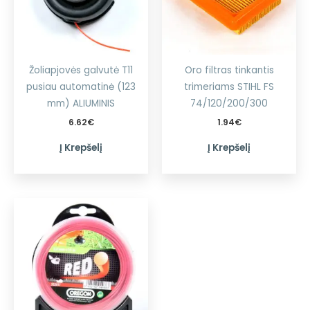
Žoliapjovės galvutė T11
Oro filtras tinkantis
pusiau automatinė (123
trimeriams STIHL FS
mm) ALIUMINIS
74/120/200/300
6.62
€
1.94
€
Į Krepšelį
Į Krepšelį