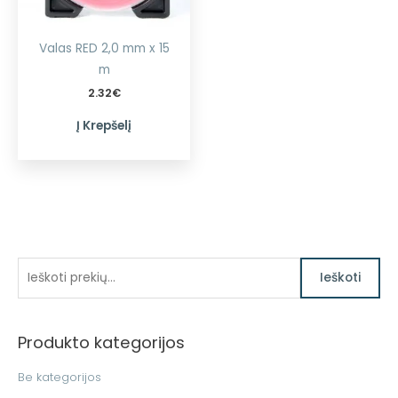
Valas RED 2,0 mm x 15
m
2.32
€
Į Krepšelį
I
Ieškoti
e
š
Produkto kategorijos
k
o
Be kategorijos
t