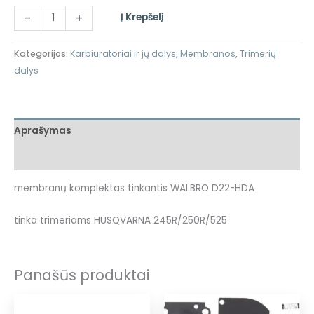
-
+
Į Krepšelį
Kategorijos:
Karbiuratoriai ir jų dalys
,
Membranos
,
Trimerių
dalys
Aprašymas
Atsiliepimai (0)
membranų komplektas tinkantis WALBRO D22-HDA
tinka trimeriams HUSQVARNA 245R/250R/525
Panašūs produktai