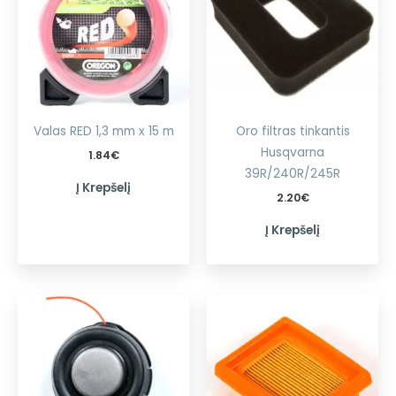
Valas RED 1,3 mm x 15 m
Oro filtras tinkantis
Husqvarna
1.84
€
39R/240R/245R
Į Krepšelį
2.20
€
Į Krepšelį