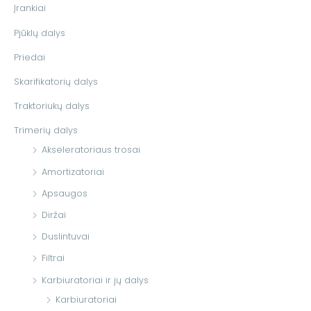
Įrankiai
i
Pjūklų dalys
:
Priedai
Skarifikatorių dalys
Traktoriukų dalys
Trimerių dalys
Akseleratoriaus trosai
Amortizatoriai
Apsaugos
Diržai
Duslintuvai
Filtrai
Karbiuratoriai ir jų dalys
Karbiuratoriai