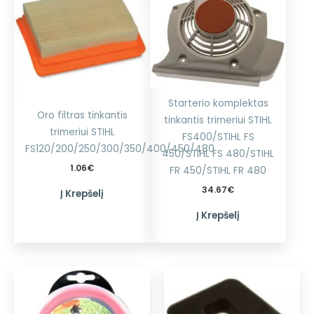
Starterio komplektas
Oro filtras tinkantis
tinkantis trimeriui STIHL
trimeriui STIHL
FS400/STIHL FS
FS120/200/250/300/350/400/450/480
450/STIHL FS 480/STIHL
1.06
€
FR 450/STIHL FR 480
34.67
€
Į Krepšelį
Į Krepšelį