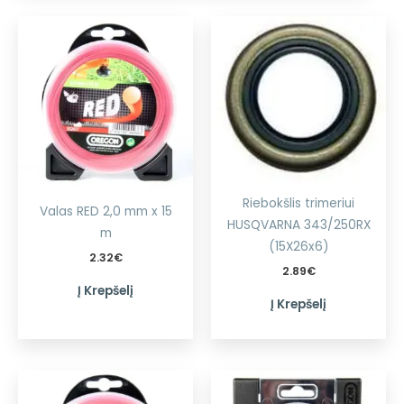
Riebokšlis trimeriui
Valas RED 2,0 mm x 15
HUSQVARNA 343/250RX
m
(15X26x6)
2.32
€
2.89
€
Į Krepšelį
Į Krepšelį