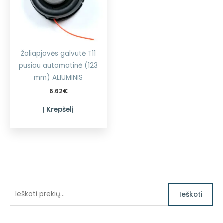
Žoliapjovės galvutė T11
pusiau automatinė (123
mm) ALIUMINIS
6.62
€
Į Krepšelį
I
Ieškoti
e
š