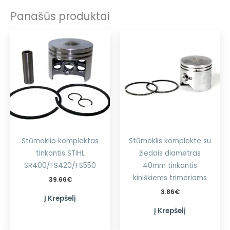
Panašūs produktai
Stūmoklio komplektas
Stūmoklis komplekte su
tinkantis STIHL
žiedais diametras
SR400/FS420/FS550
40mm tinkantis
kiniškiems trimeriams
39.66
€
3.86
€
Į Krepšelį
Į Krepšelį