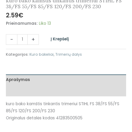
kuro bako kamštis tinkantis trimeriui STIHL FS
38/FS 55/FS 85/FS 120/FS 200/FS 230
2.59
€
Prieinamumas:
Liko 13
-
+
Į Krepšelį
Kategorijos:
Kuro bakeliai
,
Trimerių dalys
Aprašymas
Atsiliepimai (0)
kuro bako kamštis tinkantis trimeriui STIHL FS 38/FS 55/FS
85/FS 120/FS 200/FS 230
Originalus detalės kodas 41283500505