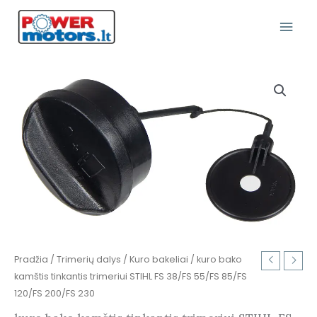
Pereiti
Pagr
prie
turinio
Meni
produkto
kiekis:
kuro
bako
kamštis
tinkantis
trimeriui
STIHL
FS
38/FS
55/FS
Pradžia
/
Trimerių dalys
/
Kuro bakeliai
/ kuro bako
85/FS
kamštis tinkantis trimeriui STIHL FS 38/FS 55/FS 85/FS
120/FS
120/FS 200/FS 230
200/FS
230