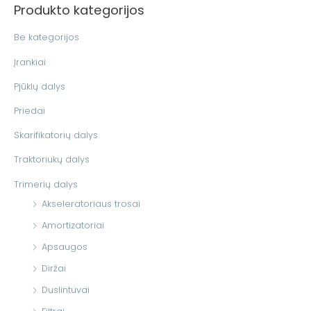
Produkto kategorijos
k
o
Be kategorijos
t
Įrankiai
i
Pjūklų dalys
:
Priedai
Skarifikatorių dalys
Traktoriukų dalys
Trimerių dalys
Akseleratoriaus trosai
Amortizatoriai
Apsaugos
Diržai
Duslintuvai