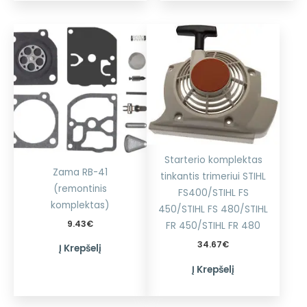
Starterio komplektas
Zama RB-41
tinkantis trimeriui STIHL
(remontinis
FS400/STIHL FS
komplektas)
450/STIHL FS 480/STIHL
9.43
€
FR 450/STIHL FR 480
34.67
€
Į Krepšelį
Į Krepšelį