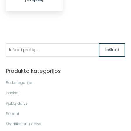
I
Ieškoti
e
š
Produkto kategorijos
k
o
Be kategorijos
t
Įrankiai
i
Pjūklų dalys
:
Priedai
Skarifikatorių dalys