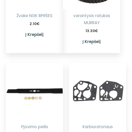
Žvakė NGK BPR5ES
varantysis ratukas
MURRAY
2.10
€
13.30
€
Į Krepšelį
Į Krepšelį
Pjovimo peilis
Karbiuratoriaus