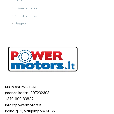
Trosai
Užvedimo moduliai
Variklio dalys
Žvakės
MB POWERMOTORS
Įmonės kodas: 307232303
+370 699 83887
info@powermotors.lt
Kalno g. 4, Marijampolė 68172