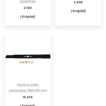
QUANTUM
2.40
€
2.19
€
Į Krepšelį
Į Krepšelį
Pjovimo peilis
universalus 380×20 mm
15.23
€
Į Krepšelį