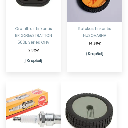
Oro filtras tinkantis
Ratukas tinkantis
BRIGGS&STRATTON
HUSQVARNA
500E Series OHV
14.98
€
2.32
€
Į Krepšelį
Į Krepšelį