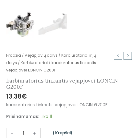
Pradžia
/
Vejapjovių dalys
/
Karbiuratoriai ir jų
dalys
/
Karbiuratoriai
/ karbiuratorius tinkantis
vejapjovei LONCIN G200F
karbiuratorius tinkantis vejapjovei LONCIN
G200F
13.38
€
karbiuratorius tinkantis vejapjovei LONCIN G200F
Prieinamumas:
Liko 11
-
+
Į Krepšelį