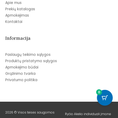
Apie mus
Prekių katalogas
Apmokėjimas
Kontaktai
Informacija
Paslaugų teikimo sąlygos
Produktų pristatymo sąlygos
Apmokėjimo būdai
Grąžinimo tvarka
Privatumo politika
0
2026 © Visos teisės saugomos
Ryčio Akelio individuali įmonė