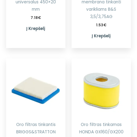
universalus 450×20
membrana tinkanti
mm
varikliams B&S
3,5/3,75AG
7.18
€
1.53
€
Į Krepšelį
Į Krepšelį
Oro filtras tinkantis
Oro filtras tinkamas
BRIGGS&STRATTON
HONDA GX160/GX200