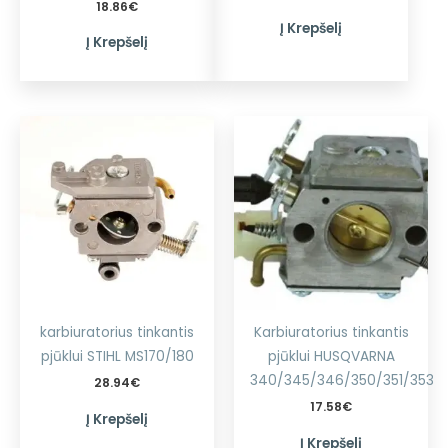
18.86
€
Į Krepšelį
Į Krepšelį
karbiuratorius tinkantis
Karbiuratorius tinkantis
pjūklui STIHL MS170/180
pjūklui HUSQVARNA
340/345/346/350/351/353
28.94
€
17.58
€
Į Krepšelį
Į Krepšelį