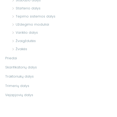
Stabdžio dalys
Starterio dalys
Tepimo sistemos dalys
Uždegimo moduliai
Variklio dalys
Žvaigždutės
Žvakės
Priedai
Skarifikatorių dalys
Traktoriukų dalys
Trimerių dalys
Vejapjovių dalys