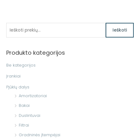
I
Ieškoti
e
š
Produkto kategorijos
k
o
Be kategorijos
t
Įrankiai
i
Pjūklų dalys
:
Amortizatoriai
Bakai
Duslintuvai
Filtrai
Gradninės įtempėjai