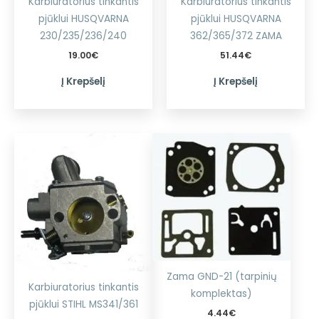
Karbiuratorius tinkantis
Karbiuratorius tinkantis
pjūklui HUSQVARNA
pjūklui HUSQVARNA
230/235/236/240
362/365/372 ZAMA
19.00
€
51.44
€
Į Krepšelį
Į Krepšelį
Zama GND-21 (tarpinių
Karbiuratorius tinkantis
komplektas)
pjūklui STIHL MS341/361
4.44
€