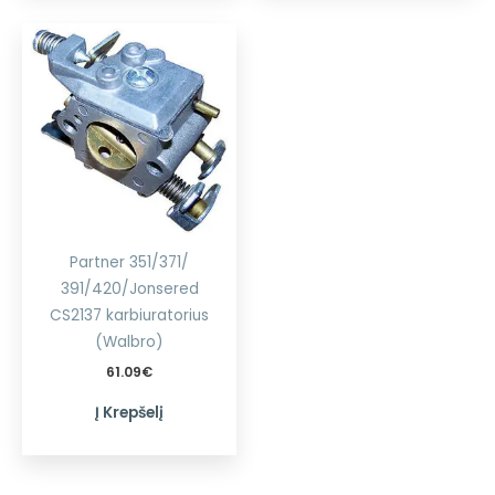
Partner 351/371/
391/420/Jonsered
CS2137 karbiuratorius
(Walbro)
61.09
€
Į Krepšelį