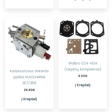
Walbro D24-HDA
(tarpinių komplektas)
Karbiuratorius tinkantis
6.53
€
pjūklui HUSQVARNA
357/359
Į Krepšelį
26.80
€
Į Krepšelį