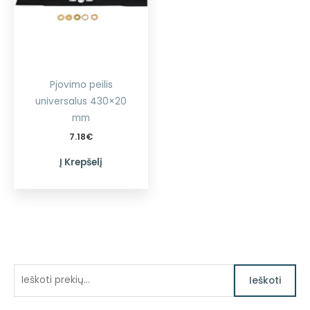
Pjovimo peilis
universalus 430×20
mm
7.18
€
Į Krepšelį
I
Ieškoti
e