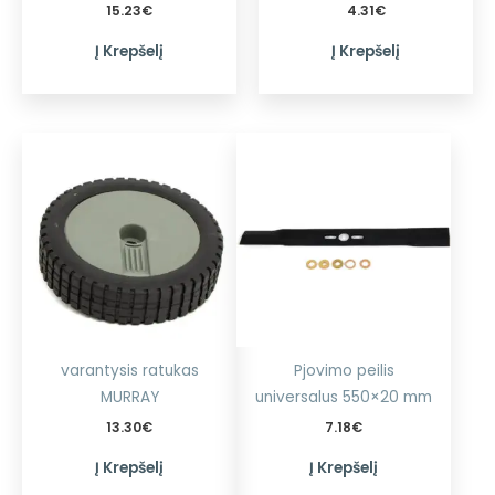
15.23
€
4.31
€
Į Krepšelį
Į Krepšelį
varantysis ratukas
Pjovimo peilis
MURRAY
universalus 550×20 mm
13.30
€
7.18
€
Į Krepšelį
Į Krepšelį