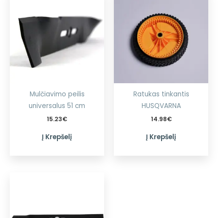
Mulčiavimo peilis
Ratukas tinkantis
universalus 51 cm
HUSQVARNA
15.23
€
14.98
€
Į Krepšelį
Į Krepšelį