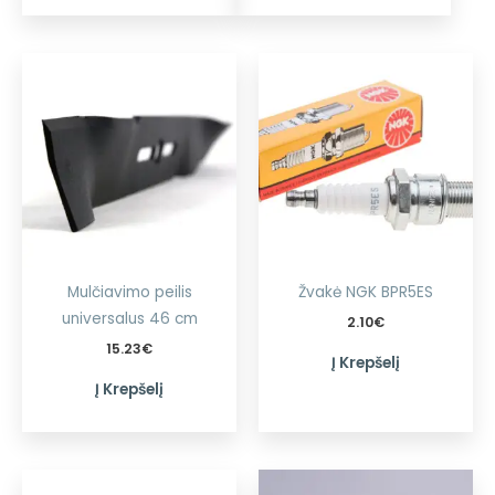
Mulčiavimo peilis
Žvakė NGK BPR5ES
universalus 46 cm
2.10
€
15.23
€
Į Krepšelį
Į Krepšelį