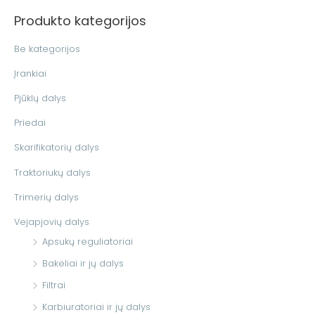
š
Produkto kategorijos
k
o
Be kategorijos
t
Įrankiai
i
Pjūklų dalys
:
Priedai
Skarifikatorių dalys
Traktoriukų dalys
Trimerių dalys
Vejapjovių dalys
Apsukų reguliatoriai
Bakeliai ir jų dalys
Filtrai
Karbiuratoriai ir jų dalys