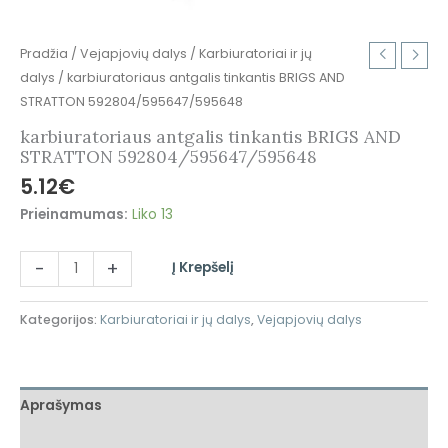
Pradžia
/
Vejapjovių dalys
/
Karbiuratoriai ir jų
dalys
/ karbiuratoriaus antgalis tinkantis BRIGS AND
STRATTON 592804/595647/595648
karbiuratoriaus antgalis tinkantis BRIGS AND
STRATTON 592804/595647/595648
5.12
€
Prieinamumas:
Liko 13
-
+
Į Krepšelį
Kategorijos:
Karbiuratoriai ir jų dalys
,
Vejapjovių dalys
Aprašymas
Atsiliepimai (0)