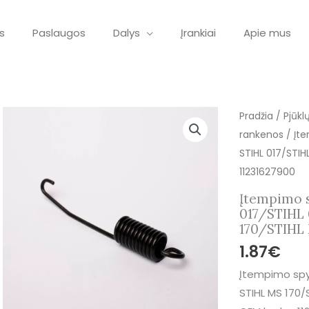
s
Paslaugos
Dalys
Įrankiai
Apie mus
produkto
Pradžia
/
Pjūkl
kiekis:
rankenos
/ Įte
Įtempimo
STIHL 017/STIH
spyruoklė
11231627900
tinkanti
Įtempimo s
pjūklams
017/STIHL
STIHL
170/STIHL 
017/STIHL
1.87
€
018/STIHL
Įtempimo spyr
019T/STIHL
STIHL MS 170/
MS