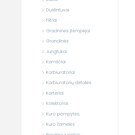
Duslintuvai
Filtrai
Gradninės įtempėjai
Grandinės
Jungtukai
Kamščiai
Karbiuratoriai
Karbiuratorių detalės
Karteriai
Kolektoriai
Kuro pompytės
Kuro žarnelės
Pjovimo juostos