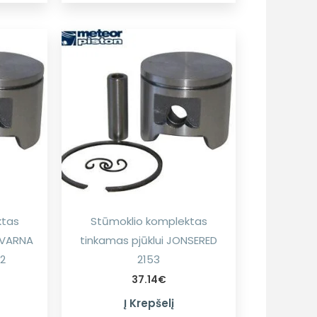
ktas
Stūmoklio komplektas
SQVARNA
tinkamas pjūklui JONSERED
2
2153
37.14
€
Į Krepšelį