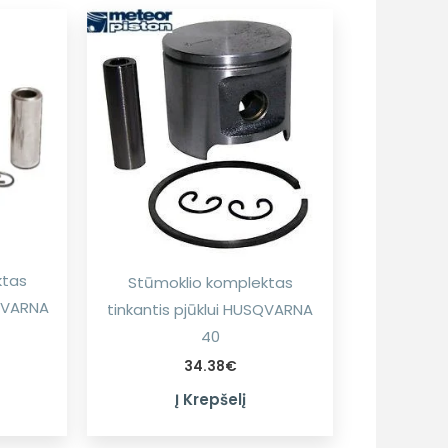
ktas
Stūmoklio komplektas
SQVARNA
tinkantis pjūklui HUSQVARNA
40
34.38
€
Į Krepšelį