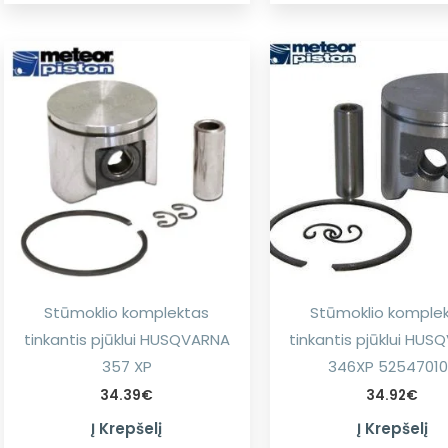
Stūmoklio komplektas
Stūmoklio komple
tinkantis pjūklui HUSQVARNA
tinkantis pjūklui HU
357 XP
346XP 52547010
34.39
€
34.92
€
Į Krepšelį
Į Krepšelį