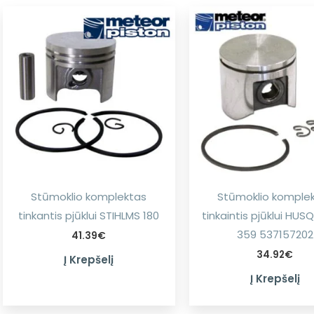
Stūmoklio komplektas
Stūmoklio komple
tinkantis pjūklui STIHLMS 180
tinkaintis pjūklui HU
359 537157202
41.39
€
34.92
€
Į Krepšelį
Į Krepšelį