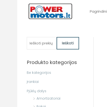
Pereiti
prie
Pagrindini
turinio
I
Ieškoti
e
š
Produkto kategorijos
k
o
Be kategorijos
t
Įrankiai
i
Pjūklų dalys
:
Amortizatoriai
Bakai