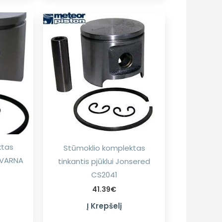
ktas
Stūmoklio komplektas
SQVARNA
tinkantis pjūklui Jonsered
CS2041
41.39
€
Į Krepšelį