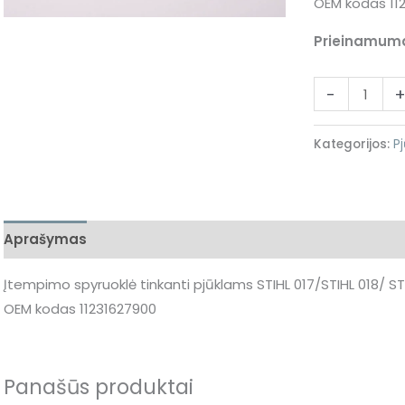
OEM kodas 11
170/STIHL
MS
Prieinamum
180
11231627900
-
Kategorijos:
Pj
Aprašymas
Atsiliepimai (0)
Įtempimo spyruoklė tinkanti pjūklams STIHL 017/STIHL 018/ ST
OEM kodas 11231627900
Panašūs produktai