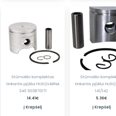
Stūmoklio komplektas
Stūmoklio komple
tinkantis pjūklui HUSQVARNA
tinkantis pjūklui HU
340 503870171
141/142
14.41
€
5.36
€
Į Krepšelį
Į Krepšelį