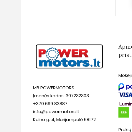
Apmo
pris
Mokėj
MB POWERMOTORS
Įmonės kodas: 307232303
+370 699 83887
info@powermotors.lt
Kalno g. 4, Marijampolė 68172
Prekių