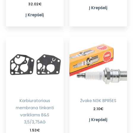
32.02
€
Į Krepšelį
Į Krepšelį
Karbiuratoriaus
Žvakė NGK BPR5ES
membrana tinkanti
2.10
€
varikliams B&S
Į Krepšelį
3,5/3,75AG
1.53
€