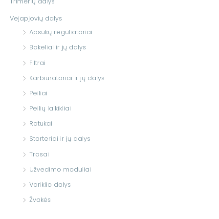
Trimerių dalys
Vejapjovių dalys
Apsukų reguliatoriai
Bakeliai ir jų dalys
Filtrai
Karbiuratoriai ir jų dalys
Peiliai
Peilių laikikliai
Ratukai
Starteriai ir jų dalys
Trosai
Užvedimo moduliai
Variklio dalys
Žvakės