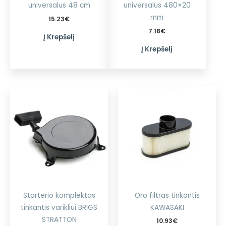
universalus 48 cm
universalus 480×20
mm
15.23
€
7.18
€
Į Krepšelį
Į Krepšelį
Starterio komplektas
Oro filtras tinkantis
tinkantis varikliui BRIGS
KAWASAKI
STRATTON
10.93
€