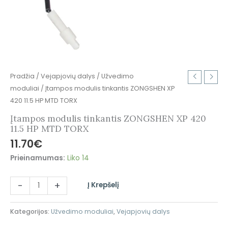
Pradžia
/
Vejapjovių dalys
/
Užvedimo
moduliai
/ Įtampos modulis tinkantis ZONGSHEN XP
420 11.5 HP MTD TORX
Įtampos modulis tinkantis ZONGSHEN XP 420
11.5 HP MTD TORX
11.70
€
Prieinamumas:
Liko 14
-
+
Į Krepšelį
Kategorijos:
Užvedimo moduliai
,
Vejapjovių dalys