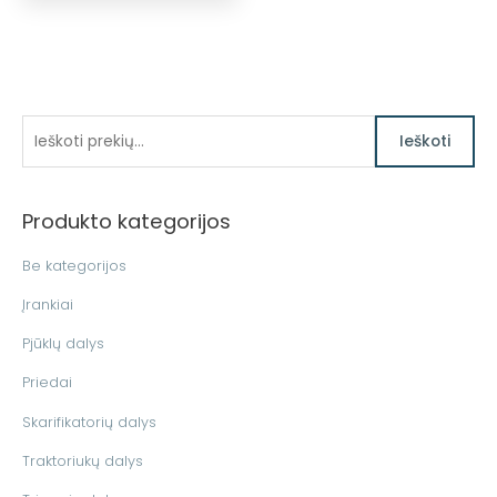
I
Ieškoti
e
š
Produkto kategorijos
k
o
Be kategorijos
t
Įrankiai
i
Pjūklų dalys
:
Priedai
Skarifikatorių dalys
Traktoriukų dalys