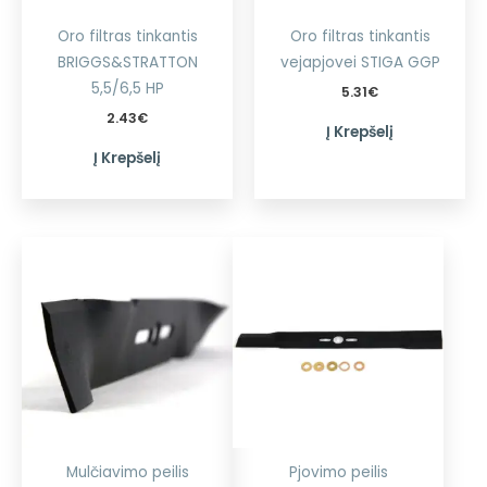
Oro filtras tinkantis
Oro filtras tinkantis
BRIGGS&STRATTON
vejapjovei STIGA GGP
5,5/6,5 HP
5.31
€
2.43
€
Į Krepšelį
Į Krepšelį
Mulčiavimo peilis
Pjovimo peilis