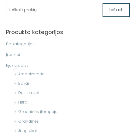
I
Ieškoti
e
š
Produkto kategorijos
k
o
Be kategorijos
t
Įrankiai
i
Pjūklų dalys
:
Amortizatoriai
Bakai
Duslintuvai
Filtrai
Gradninės įtempėjai
Grandinės
Jungtukai