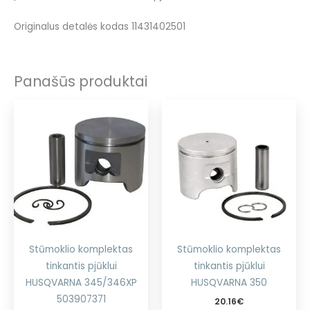
Originalus detalės kodas 11431402501
Panašūs produktai
Stūmoklio komplektas
Stūmoklio komplektas
tinkantis pjūklui
tinkantis pjūklui
HUSQVARNA 345/346XP
HUSQVARNA 350
503907371
20.16
€