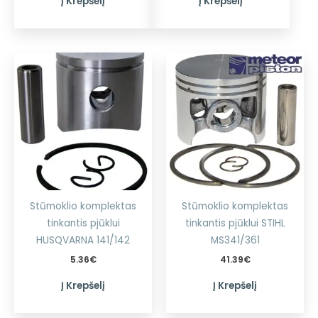
Į Krepšelį
Į Krepšelį
Stūmoklio komplektas
Stūmoklio komplektas
tinkantis pjūklui
tinkantis pjūklui STIHL
HUSQVARNA 141/142
MS341/361
5.36
€
41.39
€
Į Krepšelį
Į Krepšelį