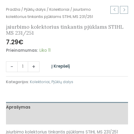
Pradžia
/
Pjūklų dalys
/
Kolektoriai
/ įsiurbimo
kolektorius tinkantis pjūklams STIHL MS 231/251
įsiurbimo kolektorius tinkantis pjūklams STIHL
MS 231/251
7.29
€
Prieinamumas:
Liko 11
-
+
Į Krepšelį
Kategorijos:
Kolektoriai
,
Pjūklų dalys
Aprašymas
Atsiliepimai (0)
įsiurbimo kolektorius tinkantis pjūklams STIHL MS 231/251