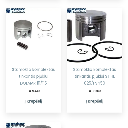
Stūmoklio komplektas
Stūmoklio komplektas
tinkantis pjūklui
tinkantis pjūklui STIHL
DOLMAR 111/115
025/FS450
14.94
€
41.39
€
Į Krepšelį
Į Krepšelį