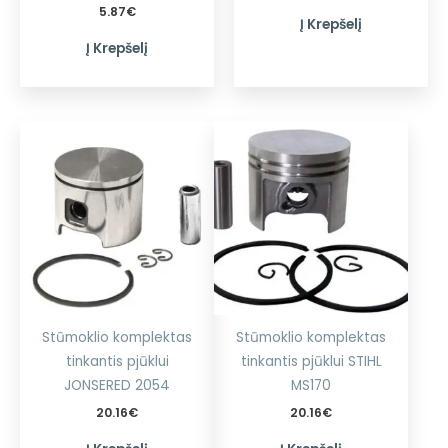
5.87
€
Į Krepšelį
Į Krepšelį
Stūmoklio komplektas
Stūmoklio komplektas
tinkantis pjūklui
tinkantis pjūklui STIHL
JONSERED 2054
MS170
20.16
€
20.16
€