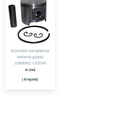
Stūmoklio komplektas
tinkantis pjūklui
JONSERED CS2045
41.39
€
Į Krepšelį