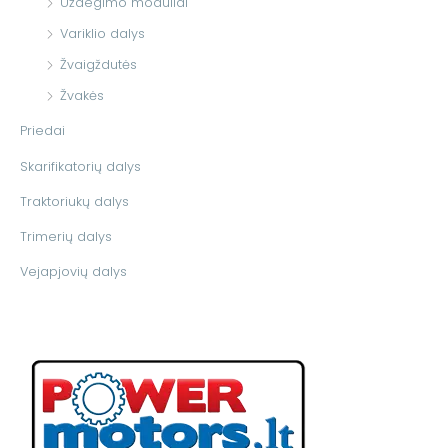
Uždegimo moduliai
Variklio dalys
Žvaigždutės
Žvakės
Priedai
Skarifikatorių dalys
Traktoriukų dalys
Trimerių dalys
Vejapjovių dalys