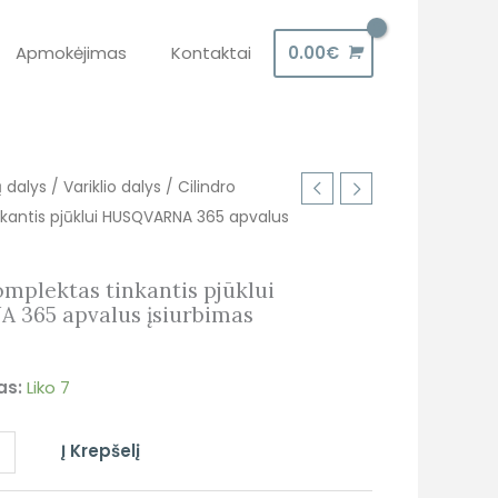
Apmokėjimas
Kontaktai
0.00
€
ų dalys
/
Variklio dalys
/ Cilindro
kantis pjūklui HUSQVARNA 365 apvalus
omplektas tinkantis pjūklui
 365 apvalus įsiurbimas
as:
Liko 7
+
Į Krepšelį