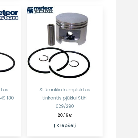
ktas
Stūmoklio komplektas
LMS 180
tinkantis pjūklui Stihl
029/290
20.16
€
Į Krepšelį