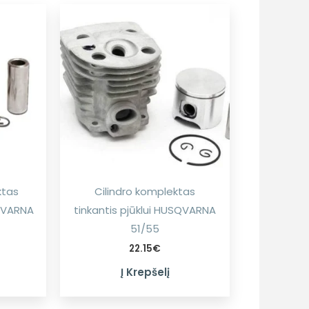
ktas
Cilindro komplektas
SQVARNA
tinkantis pjūklui HUSQVARNA
51/55
22.15
€
Į Krepšelį