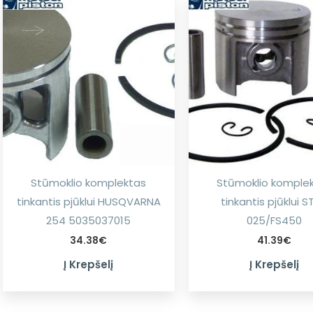
Stūmoklio komplektas
Stūmoklio komple
tinkantis pjūklui HUSQVARNA
tinkantis pjūklui S
254 5035037015
025/FS450
34.38
€
41.39
€
Į Krepšelį
Į Krepšelį