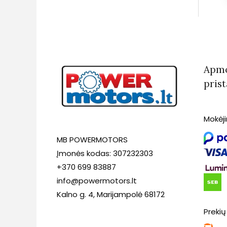
Apmo
pris
Mokėj
MB POWERMOTORS
Įmonės kodas: 307232303
+370 699 83887
info@powermotors.lt
Kalno g. 4, Marijampolė 68172
Prekių