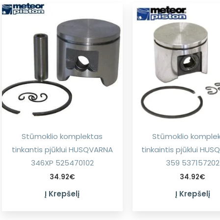
Stūmoklio komplektas
Stūmoklio komple
tinkantis pjūklui HUSQVARNA
tinkaintis pjūklui HU
346XP 525470102
359 537157202
34.92
€
34.92
€
Į Krepšelį
Į Krepšelį