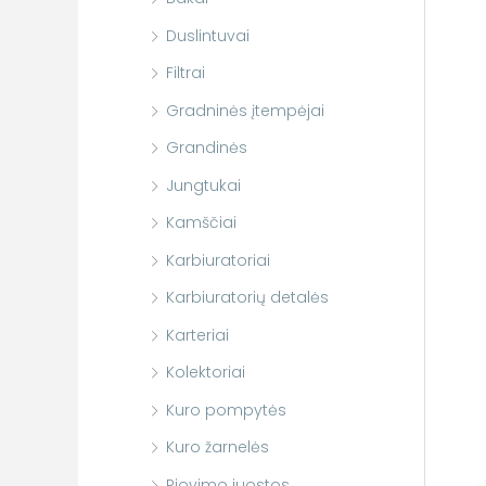
Duslintuvai
Filtrai
Gradninės įtempėjai
Grandinės
Jungtukai
Kamščiai
Karbiuratoriai
Karbiuratorių detalės
Karteriai
Kolektoriai
Kuro pompytės
Kuro žarnelės
Pjovimo juostos