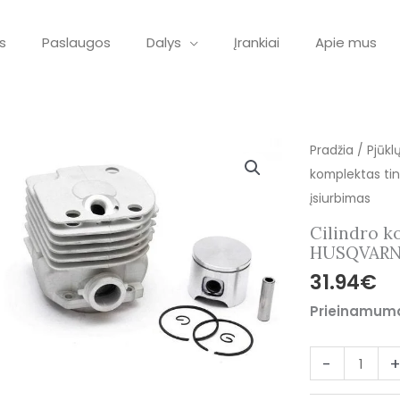
s
Paslaugos
Dalys
Įrankiai
Apie mus
produkto
Pradžia
/
Pjūkl
kiekis:
komplektas tin
Cilindro
įsiurbimas
komplektas
Cilindro k
tinkantis
HUSQVARNA
pjūklui
31.94
€
HUSQVARNA
Prieinamum
365
apvalus
-
įsiurbimas