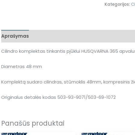
Kategorijos:
C
Aprašymas
Papildoma informacija
Cilindro komplektas tinkantis pjūklui HUSQVARNA 365 apvalu
Diametras 48 mm
Komplektą sudaro cilindras, stūmoklis 48mm, kompresinis žieda
Originalus detalės kodas 503-93-9071/503-69-1072
Panašūs produktai