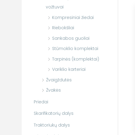
vožtuvai
Kompresiniai žiedai
Riebokšliai
Sankabos guoliai
Stūmoklio komplektai
Tarpinės (komplektai)
Variklio karteriai
Žvaigždutės
Žvakės
Priedai
Skarifikatorių dalys
Traktoriukų dalys