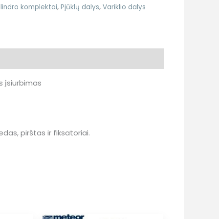
ilindro komplektai
,
Pjūklų dalys
,
Variklio dalys
s įsiurbimas
s, pirštas ir fiksatoriai.