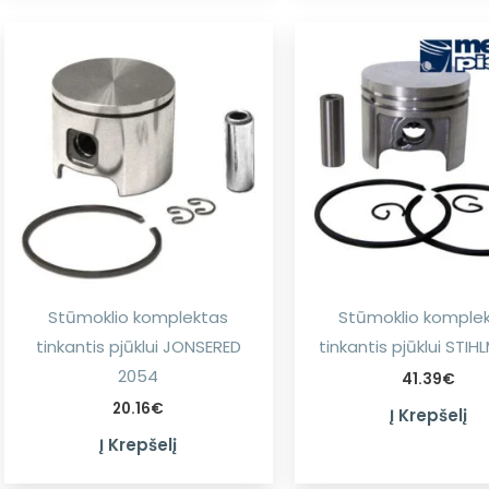
Stūmoklio komplektas
Stūmoklio komple
tinkantis pjūklui JONSERED
tinkantis pjūklui STIH
2054
41.39
€
20.16
€
Į Krepšelį
Į Krepšelį