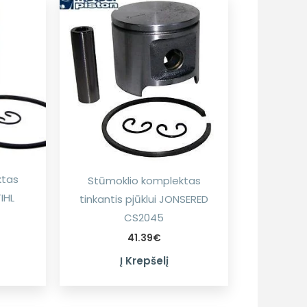
ktas
Stūmoklio komplektas
TIHL
tinkantis pjūklui JONSERED
CS2045
41.39
€
Į Krepšelį