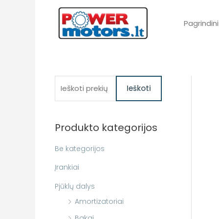
Pereiti
prie
Pagrindini
turinio
I
Ieškoti
e
š
Produkto kategorijos
k
o
Be kategorijos
t
Įrankiai
i
Pjūklų dalys
:
Amortizatoriai
Bakai