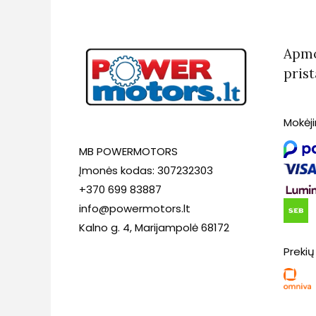
Apmo
pris
Mokėj
MB POWERMOTORS
Įmonės kodas: 307232303
+370 699 83887
info@powermotors.lt
Kalno g. 4, Marijampolė 68172
Prekių