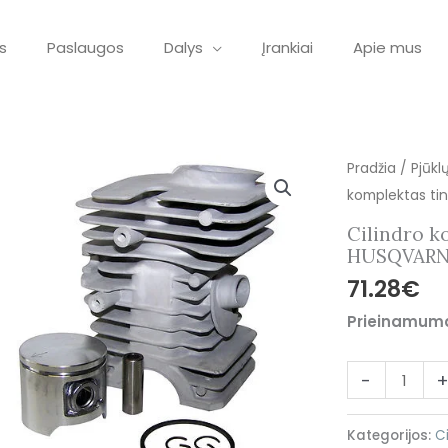
s
Paslaugos
Dalys
Įrankiai
Apie mus
produkto
Pradžia
/
Pjūkl
kiekis:
komplektas ti
Cilindro
Cilindro k
komplektas
HUSQVARN
tinkantis
71.28
€
pjūklui
Prieinamum
HUSQVARNA
45/245R
-
Kategorijos:
C