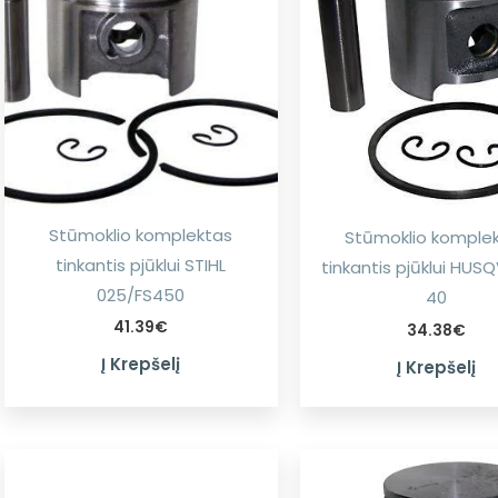
Stūmoklio komplektas
Stūmoklio komple
tinkantis pjūklui STIHL
tinkantis pjūklui HU
025/FS450
40
41.39
€
34.38
€
Į Krepšelį
Į Krepšelį