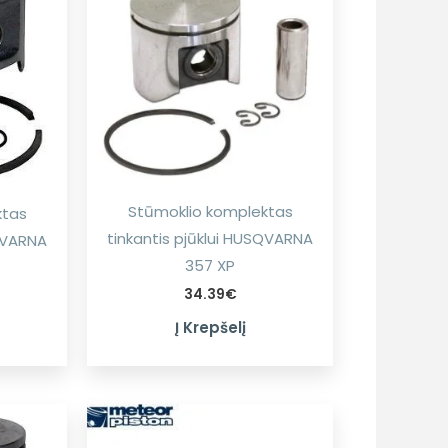
Stūmoklio komplektas
ktas
tinkantis pjūklui HUSQVARNA
SQVARNA
357 XP
34.39
€
Į Krepšelį