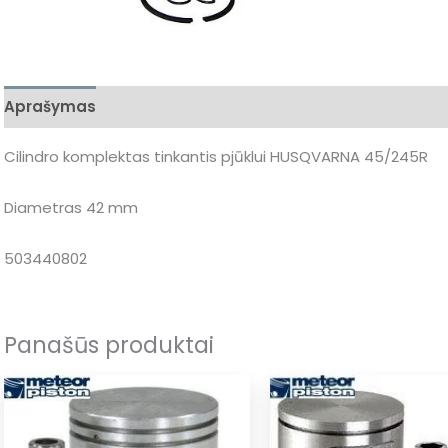
Aprašymas
Papildoma informacija
Cilindro komplektas tinkantis pjūklui HUSQVARNA 45/245R
Diametras 42 mm
503440802
Panašūs produktai