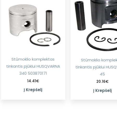
Stūmoklio komplektas
Stūmoklio komple
tinkantis pjūklui HUSQVARNA
tinkantis pjūklui HU
340 503870171
45
14.41
€
20.16
€
Į Krepšelį
Į Krepšelį