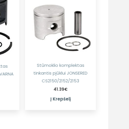
Stūmoklio komplektas
ktas
tinkantis pjūklui JONSERED
SQVARNA
CS2150/2152/2153
41.39
€
Į Krepšelį