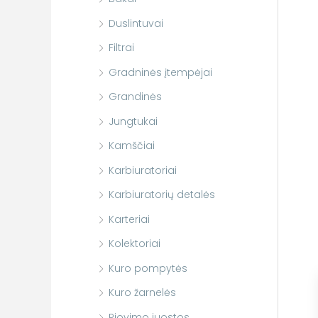
Duslintuvai
Filtrai
Gradninės įtempėjai
Grandinės
Jungtukai
Kamščiai
Karbiuratoriai
Karbiuratorių detalės
Karteriai
Kolektoriai
Kuro pompytės
Kuro žarnelės
Pjovimo juostos