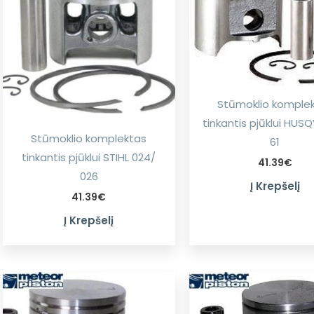
Stūmoklio komple
tinkantis pjūklui HU
Stūmoklio komplektas
61
tinkantis pjūklui STIHL 024/
41.39
€
026
Į Krepšelį
41.39
€
Į Krepšelį