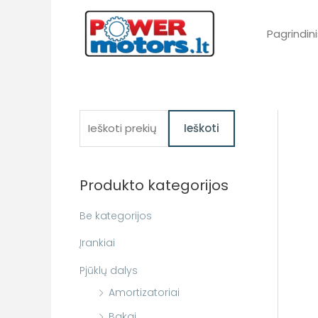
Pereiti
prie
Pagrindini
turinio
I
Ieškoti
e
š
Produkto kategorijos
k
o
Be kategorijos
t
Įrankiai
i
Pjūklų dalys
:
Amortizatoriai
Bakai