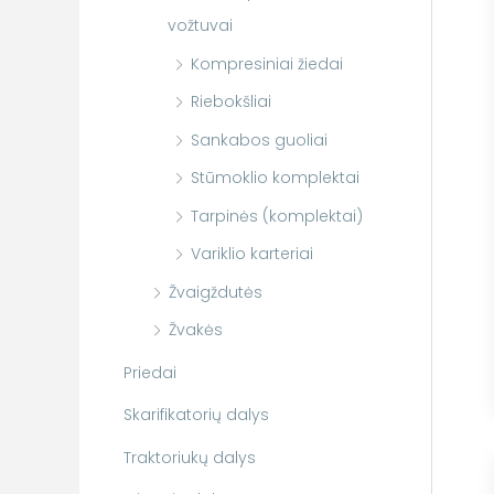
vožtuvai
Kompresiniai žiedai
Riebokšliai
Sankabos guoliai
Stūmoklio komplektai
Tarpinės (komplektai)
Variklio karteriai
Žvaigždutės
Žvakės
Priedai
Skarifikatorių dalys
Traktoriukų dalys