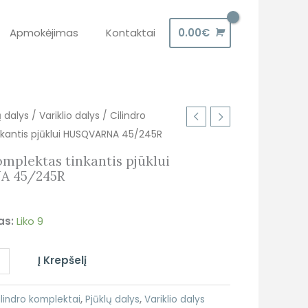
Apmokėjimas
Kontaktai
0.00
€
ų dalys
/
Variklio dalys
/ Cilindro
nkantis pjūklui HUSQVARNA 45/245R
omplektas tinkantis pjūklui
A 45/245R
as:
Liko 9
+
Į Krepšelį
ilindro komplektai
,
Pjūklų dalys
,
Variklio dalys