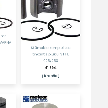
ktas
SQVARNA
Stūmoklio komplektas
tinkantis pjūklui STIHL
025/250
41.39
€
Į Krepšelį