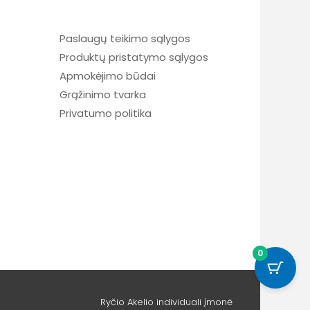
Paslaugų teikimo sąlygos
Produktų pristatymo sąlygos
Apmokėjimo būdai
Grąžinimo tvarka
Privatumo politika
0
Ryčio Akelio individuali įmonė