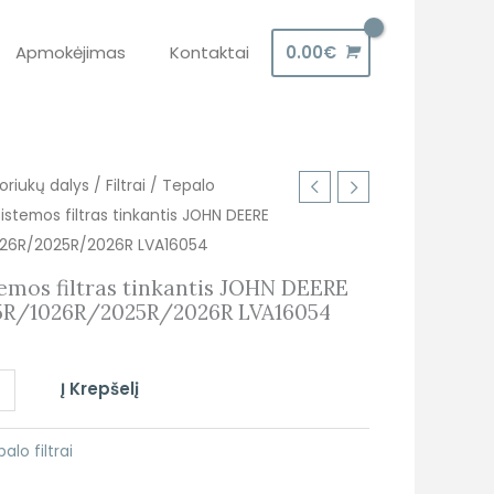
Apmokėjimas
Kontaktai
0.00
€
oriukų dalys
/
Filtrai
/
Tepalo
istemos filtras tinkantis JOHN DEERE
026R/2025R/2026R LVA16054
emos filtras tinkantis JOHN DEERE
5R/1026R/2025R/2026R LVA16054
+
Į Krepšelį
1026R/2025R/2026R
alo filtrai