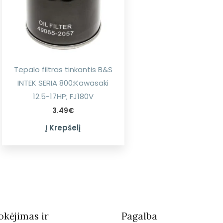
Tepalo filtras tinkantis B&S
INTEK SERIA 800;Kawasaki
12.5-17HP; FJ180V
3.49
€
Į Krepšelį
kėjimas ir
Pagalba