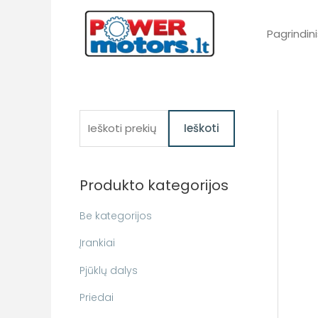
Pereiti
prie
Pagrindini
turinio
I
Ieškoti
e
š
Produkto kategorijos
k
o
Be kategorijos
t
Įrankiai
i
Pjūklų dalys
:
Priedai