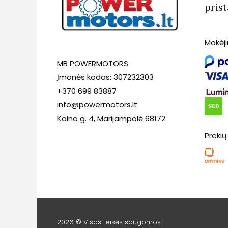
pris
Mokėj
MB POWERMOTORS
Įmonės kodas: 307232303
+370 699 83887
info@powermotors.lt
Kalno g. 4, Marijampolė 68172
Prekių
2026 © Visos teisės saugomos