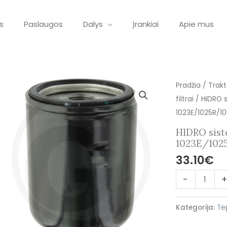
s
Paslaugos
Dalys
Įrankiai
Apie mus
produkto
Pradžia
/
Trakt
kiekis:
filtrai
/ HIDRO s
HIDRO
1023E/1025R/1
sistemos
HIDRO sist
filtras
1023E/102
tinkantis
33.10
€
JOHN
-
DEERE
1023E/1025R/
Kategorija:
Tep
LVA16054