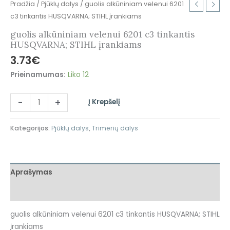
Pradžia
/
Pjūklų dalys
/ guolis alkūniniam velenui 6201
c3 tinkantis HUSQVARNA; STIHL įrankiams
guolis alkūniniam velenui 6201 c3 tinkantis
HUSQVARNA; STIHL įrankiams
3.73
€
Prieinamumas:
Liko 12
-
+
Į Krepšelį
Kategorijos:
Pjūklų dalys
,
Trimerių dalys
Aprašymas
Atsiliepimai (0)
guolis alkūniniam velenui 6201 c3 tinkantis HUSQVARNA; STIHL
įrankiams