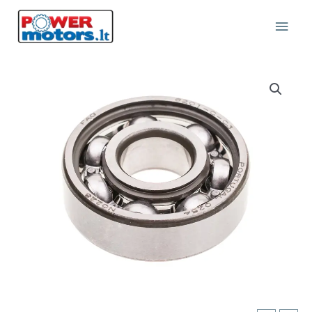
Pereiti
Pagr
prie
turinio
Meni
produkto
kiekis:
guolis
alkūniniam
velenui
6201
c3
tinkantis
HUSQVARNA;
STIHL
įrankiams