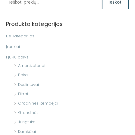
Ieškoti
e
š
Produkto kategorijos
k
o
Be kategorijos
t
Įrankiai
i
Pjūklų dalys
:
Amortizatoriai
Bakai
Duslintuvai
Filtrai
Gradninės įtempėjai
Grandinės
Jungtukai
Kamščiai