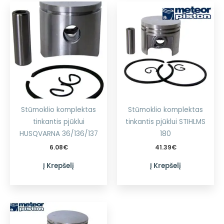
Stūmoklio komplektas
Stūmoklio komplektas
tinkantis pjūklui
tinkantis pjūklui STIHLMS
HUSQVARNA 36/136/137
180
6.08
€
41.39
€
Į Krepšelį
Į Krepšelį