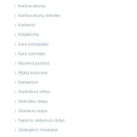
Karbiuratoriai
Karbiuratorių detalės
Karteriai
Kolektoriai
Kuro pompytės
Kuro žarnelės
Pjovimo juostos
Pjūklų korpusai
Rankenos
Sankabos dalys
Stabdžio dalys
Starterio dalys
Tepimo sistemos dalys
Uždegimo moduliai