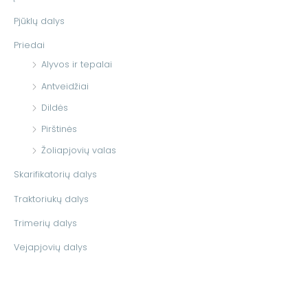
i
Pjūklų dalys
:
Priedai
Alyvos ir tepalai
Antveidžiai
Dildės
Pirštinės
Žoliapjovių valas
Skarifikatorių dalys
Traktoriukų dalys
Trimerių dalys
Vejapjovių dalys