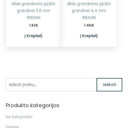
dildė grandininio pjūklo
dildė grandininio pjūklo
grandinei 5.6 mm
grandinei 4,4 mm
IRIDIUM
IRIDIUM
1.51
€
1.45
€
Į Krepšelį
Į Krepšelį
I
Ieškoti
e
š
Produkto kategorijos
k
o
Be kategorijos
t
Įrankiai