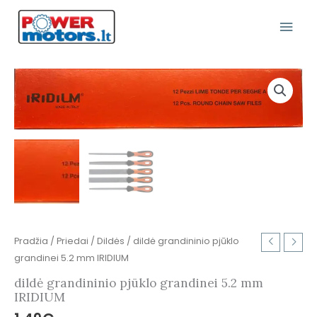
Pereiti
Pagr
prie
turinio
Meni
produkto
kiekis:
dildė
grandininio
pjūklo
grandinei
5.2
mm
IRIDIUM
Pradžia
/
Priedai
/
Dildės
/ dildė grandininio pjūklo
grandinei 5.2 mm IRIDIUM
dildė grandininio pjūklo grandinei 5.2 mm
IRIDIUM