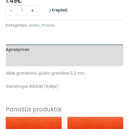
1.49
€
-
+
Į Krepšelį
Kategorijos:
Dildės
,
Priedai
Aprašymas
Atsiliepimai (0)
dildė grandininio pjūklo grandinei 5.2 mm
Gamintojas IRIDIUM (Italija)
Panašūs produktai