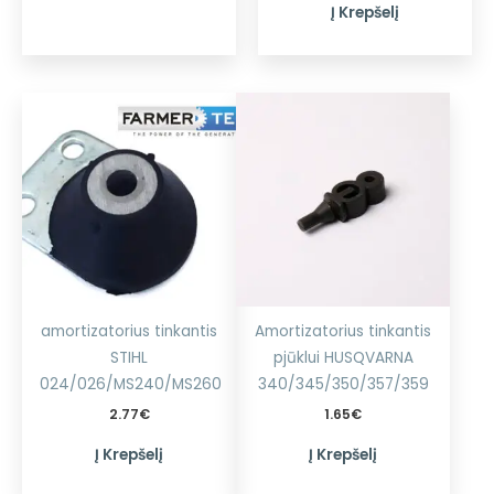
Į Krepšelį
amortizatorius tinkantis
Amortizatorius tinkantis
STIHL
pjūklui HUSQVARNA
024/026/MS240/MS260
340/345/350/357/359
2.77
€
1.65
€
Į Krepšelį
Į Krepšelį