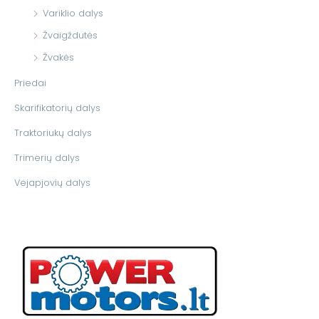
Variklio dalys
Žvaigždutės
Žvakės
Priedai
Skarifikatorių dalys
Traktoriukų dalys
Trimerių dalys
Vejapjovių dalys