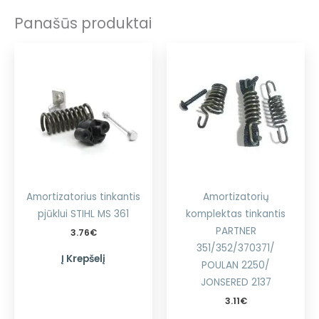
Panašūs produktai
Amortizatorius tinkantis
Amortizatorių
pjūklui STIHL MS 361
komplektas tinkantis
PARTNER
3.76
€
351/352/370371/
Į Krepšelį
POULAN 2250/
JONSERED 2137
3.11
€