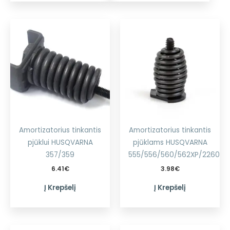
Amortizatorius tinkantis
Amortizatorius tinkantis
pjūklui HUSQVARNA
pjūklams HUSQVARNA
357/359
555/556/560/562XP/2260
6.41
€
3.98
€
Į Krepšelį
Į Krepšelį