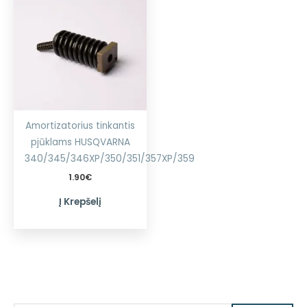
Amortizatorius tinkantis
pjūklams HUSQVARNA
340/345/346XP/350/351/357XP/359
1.90
€
Į Krepšelį