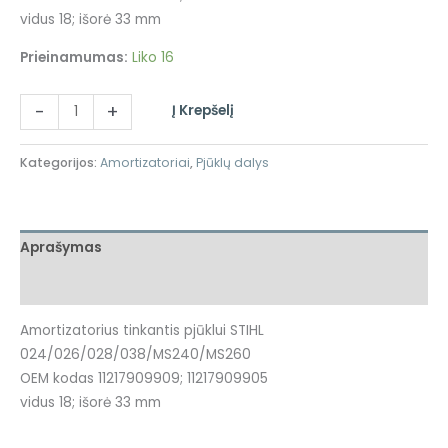
vidus 18; išorė 33 mm
Prieinamumas:
Liko 16
-
+
Į Krepšelį
Kategorijos:
Amortizatoriai
,
Pjūklų dalys
Aprašymas
Atsiliepimai (0)
Amortizatorius tinkantis pjūklui STIHL
024/026/028/038/MS240/MS260
OEM kodas 11217909909; 11217909905
vidus 18; išorė 33 mm