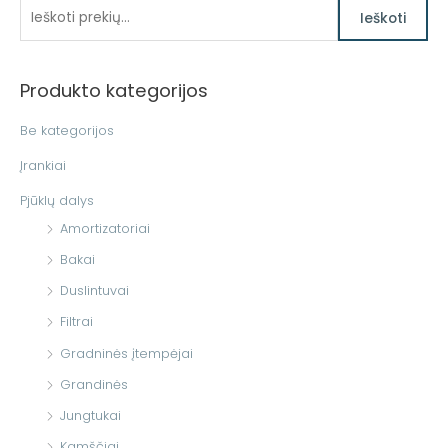
I
Ieškoti
e
š
Produkto kategorijos
k
o
Be kategorijos
t
Įrankiai
i
Pjūklų dalys
:
Amortizatoriai
Bakai
Duslintuvai
Filtrai
Gradninės įtempėjai
Grandinės
Jungtukai
Kamščiai