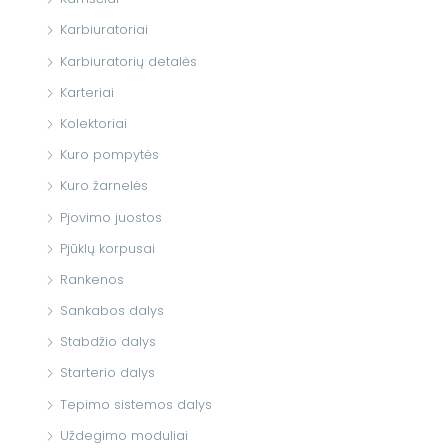
Karbiuratoriai
Karbiuratorių detalės
Karteriai
Kolektoriai
Kuro pompytės
Kuro žarnelės
Pjovimo juostos
Pjūklų korpusai
Rankenos
Sankabos dalys
Stabdžio dalys
Starterio dalys
Tepimo sistemos dalys
Uždegimo moduliai