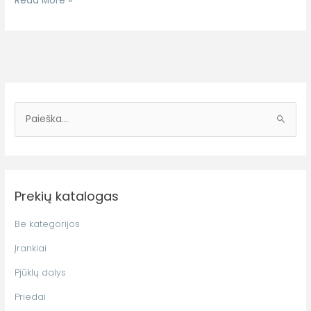
Read More »
I
e
š
k
Prekių katalogas
o
t
Be kategorijos
i
Įrankiai
:
Pjūklų dalys
Priedai