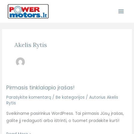
Pereiti
Pagr
prie
turinio
Meni
Akelis Rytis
Pirmasis tinklalapio įrašas!
Pirmasis
tinklalapio
Parašykite komentarą
/
Be kategorijos
/ Autorius
Akelis
įrašas!
Rytis
Sveikiname pasirinkus WordPress. Tai pirmasis Jūsų įrašas,
galite jį redaguoti arba ištrinti, o tuomet pradėkite kurti!