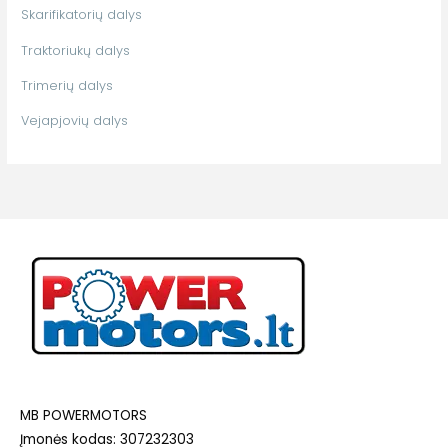
Skarifikatorių dalys
Traktoriukų dalys
Trimerių dalys
Vejapjovių dalys
MB POWERMOTORS
Įmonės kodas: 307232303