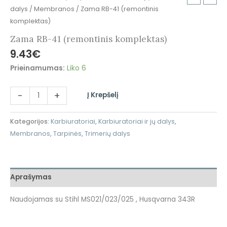
dalys
/
Membranos
/ Zama RB-41 (remontinis
komplektas)
Zama RB-41 (remontinis komplektas)
9.43
€
Prieinamumas:
Liko 6
-
+
Į Krepšelį
Kategorijos:
Karbiuratoriai
,
Karbiuratoriai ir jų dalys
,
Membranos
,
Tarpinės
,
Trimerių dalys
Aprašymas
Naudojamas su Stihl MS021/023/025 , Husqvarna 343R