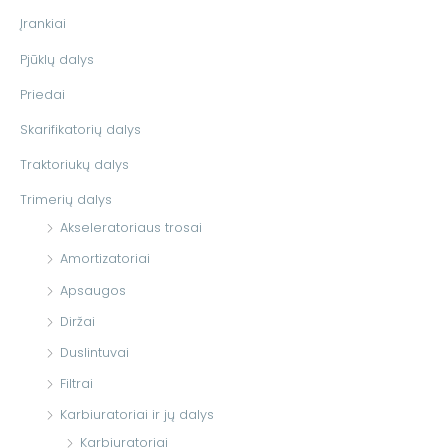
t
Įrankiai
i
Pjūklų dalys
:
Priedai
Skarifikatorių dalys
Traktoriukų dalys
Trimerių dalys
Akseleratoriaus trosai
Amortizatoriai
Apsaugos
Diržai
Duslintuvai
Filtrai
Karbiuratoriai ir jų dalys
Karbiuratoriai