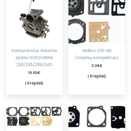
Karbiuratorius tinkantis
Walbro D10-HD
pjūklui HUSQVARNA
(tarpinių komplektas)
230/235/236/240
3.38
€
19.00
€
Į Krepšelį
Į Krepšelį