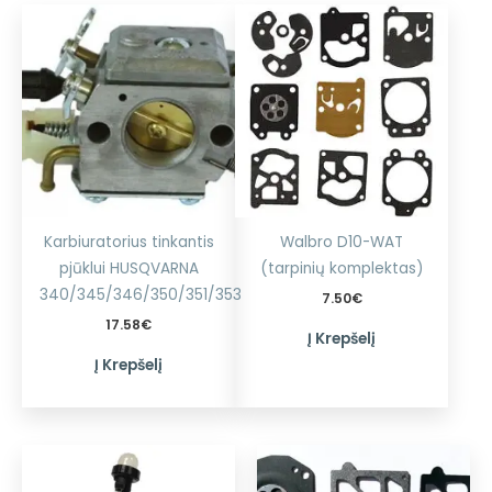
Karbiuratorius tinkantis
Walbro D10-WAT
pjūklui HUSQVARNA
(tarpinių komplektas)
340/345/346/350/351/353
7.50
€
17.58
€
Į Krepšelį
Į Krepšelį