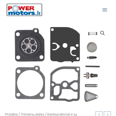
Pereiti
Pagr
prie
turinio
Meni
produkto
kiekis:
Zama
RB-
41
(remontinis
komplektas)
Pradžia
/
Trimerių dalys
/
Karbiuratoriai ir jų