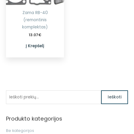
Zama RB-40
(remontinis
komplektas)
13.07
€
Į Krepšelį
I
Ieškoti
e
š
Produkto kategorijos
k
o
Be kategorijos