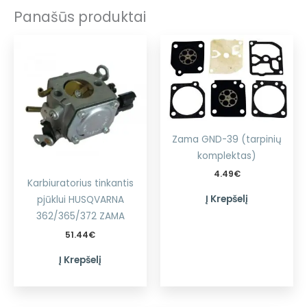
Panašūs produktai
Zama GND-39 (tarpinių
komplektas)
4.49
€
Karbiuratorius tinkantis
Į Krepšelį
pjūklui HUSQVARNA
362/365/372 ZAMA
51.44
€
Į Krepšelį