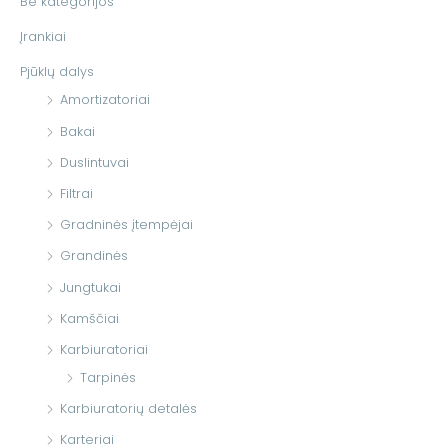
Be kategorijos
t
Įrankiai
i
Pjūklų dalys
:
Amortizatoriai
Bakai
Duslintuvai
Filtrai
Gradninės įtempėjai
Grandinės
Jungtukai
Kamščiai
Karbiuratoriai
Tarpinės
Karbiuratorių detalės
Karteriai