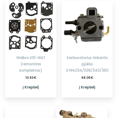
Walbro K10-WAT
Karbiuratorius tinkantis
(remontinis
pjūklui
komplektas)
STIHL034/036/340/360
10.93
€
68.05
€
Į Krepšelį
Į Krepšelį