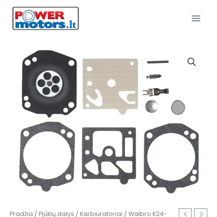
Pereiti
Pagr
prie
turinio
Meni
produkto
kiekis:
Walbro
K24-
HDA
(remontinis
komplektas)
Pradžia
/
Pjūklų dalys
/
Karbiuratoriai
/ Walbro K24-