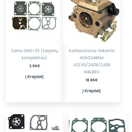
Zama GND-33 (tarpinių
Karbiuratorius tinkantis
komplektas)
HUSQVARNA
40/45/240R/245R
2.56
€
WALBRO
Į Krepšelį
18.86
€
Į Krepšelį