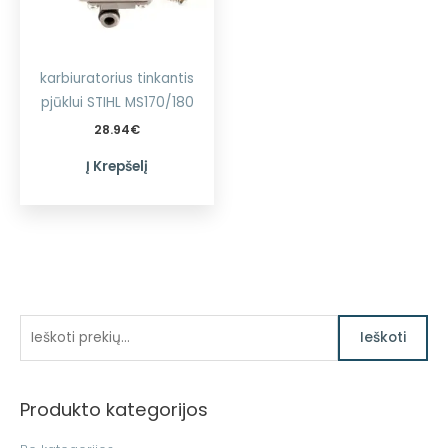
karbiuratorius tinkantis
pjūklui STIHL MS170/180
28.94
€
Į Krepšelį
I
Ieškoti
e
š
Produkto kategorijos
k
o