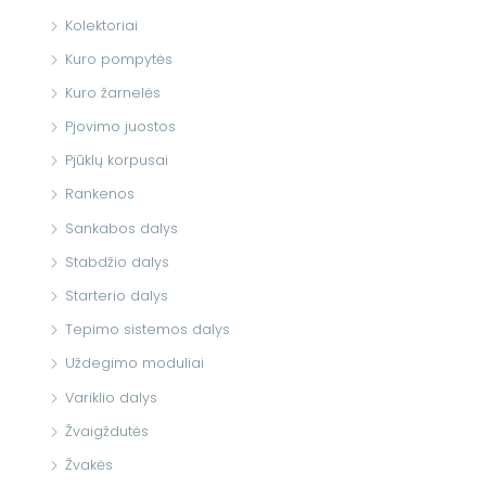
Kolektoriai
Kuro pompytės
Kuro žarnelės
Pjovimo juostos
Pjūklų korpusai
Rankenos
Sankabos dalys
Stabdžio dalys
Starterio dalys
Tepimo sistemos dalys
Uždegimo moduliai
Variklio dalys
Žvaigždutės
Žvakės