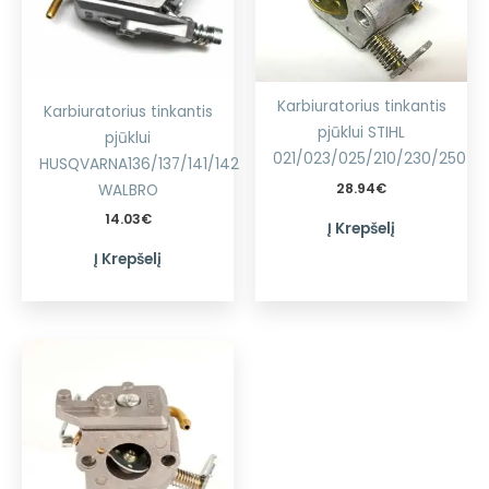
Karbiuratorius tinkantis
Karbiuratorius tinkantis
pjūklui STIHL
pjūklui
021/023/025/210/230/250
HUSQVARNA136/137/141/142
28.94
€
WALBRO
14.03
€
Į Krepšelį
Į Krepšelį