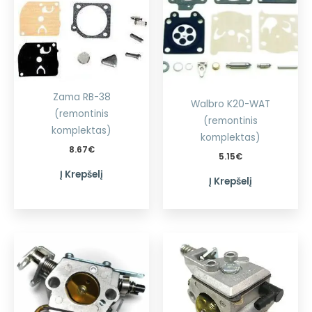
Zama RB-38
Walbro K20-WAT
(remontinis
(remontinis
komplektas)
komplektas)
8.67
€
5.15
€
Į Krepšelį
Į Krepšelį