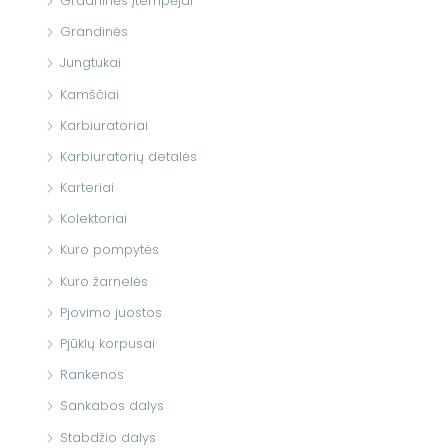
Gradninės įtempėjai
Grandinės
Jungtukai
Kamščiai
Karbiuratoriai
Karbiuratorių detalės
Karteriai
Kolektoriai
Kuro pompytės
Kuro žarnelės
Pjovimo juostos
Pjūklų korpusai
Rankenos
Sankabos dalys
Stabdžio dalys