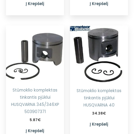
Į Krepšelį
Į Krepšelį
Stūmoklio komplektas
Stūmoklio komplektas
tinkantis pjūklui
tinkantis pjūklui
HUSQVARNA 345/346XP
HUSQVARNA 40
503907371
34.38
€
5.87
€
Į Krepšelį
Į Krepšelį