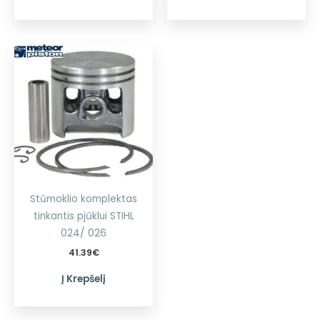
Stūmoklio komplektas
tinkantis pjūklui STIHL
024/ 026
41.39
€
Į Krepšelį