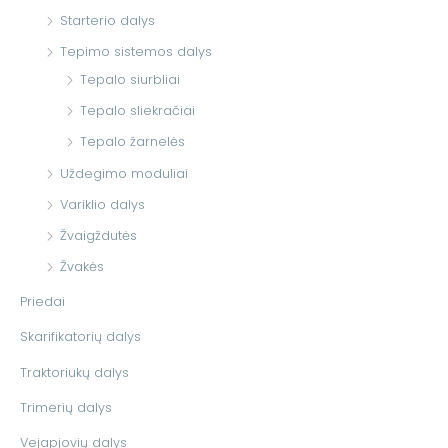
Starterio dalys
Tepimo sistemos dalys
Tepalo siurbliai
Tepalo sliekračiai
Tepalo žarnelės
Uždegimo moduliai
Variklio dalys
Žvaigždutės
Žvakės
Priedai
Skarifikatorių dalys
Traktoriukų dalys
Trimerių dalys
Vejapjovių dalys