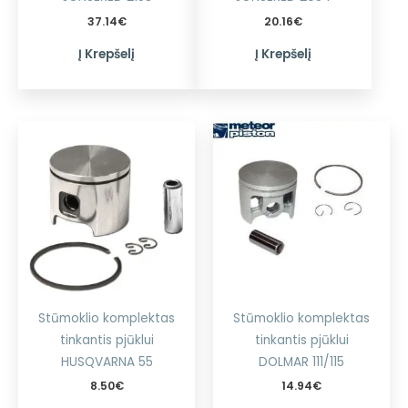
37.14
€
20.16
€
Į Krepšelį
Į Krepšelį
Stūmoklio komplektas
Stūmoklio komplektas
tinkantis pjūklui
tinkantis pjūklui
HUSQVARNA 55
DOLMAR 111/115
8.50
€
14.94
€