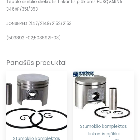
Tepalo siurblio sliekratis tinkantis pjūklams HUSQVARNA
346XP/351/353
JONSERED 2147/2149/2152/2153
(5038921-02;5038921-03)
Panašūs produktai
Stūmoklio komplektas
tinkantis pjūklui
Stūmoklio komplektas