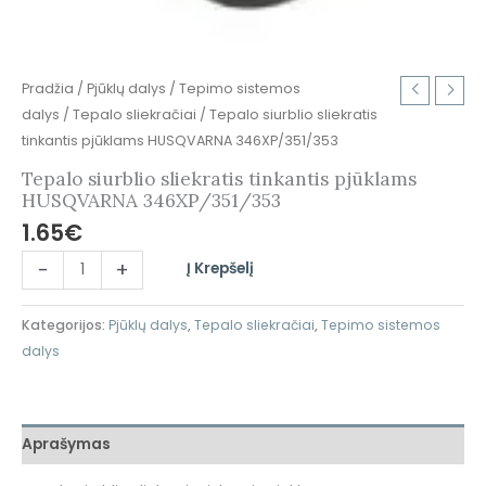
Pradžia
/
Pjūklų dalys
/
Tepimo sistemos
dalys
/
Tepalo sliekračiai
/ Tepalo siurblio sliekratis
tinkantis pjūklams HUSQVARNA 346XP/351/353
Tepalo siurblio sliekratis tinkantis pjūklams
HUSQVARNA 346XP/351/353
1.65
€
-
+
Į Krepšelį
Kategorijos:
Pjūklų dalys
,
Tepalo sliekračiai
,
Tepimo sistemos
dalys
Aprašymas