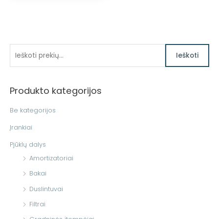
I
Ieškoti
e
š
Produkto kategorijos
k
o
Be kategorijos
t
Įrankiai
i
Pjūklų dalys
:
Amortizatoriai
Bakai
Duslintuvai
Filtrai