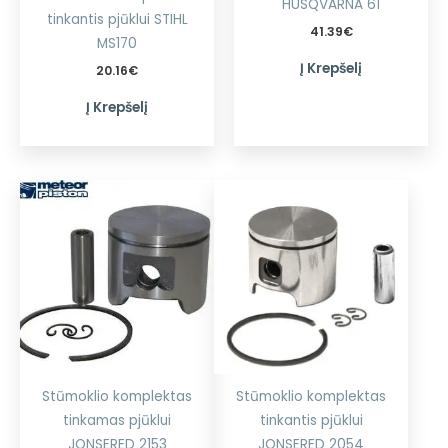
HUSQVARNA 61
tinkantis pjūklui STIHL
41.39
€
MS170
Į Krepšelį
20.16
€
Į Krepšelį
Stūmoklio komplektas
Stūmoklio komplektas
tinkamas pjūklui
tinkantis pjūklui
JONSERED 2153
JONSERED 2054