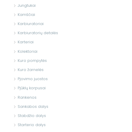
Jungtukai
Kamščiai
Karbiuratoriai
Karbiuratorių detalės
Karteriai
Kolektoriai
Kuro pompytės
Kuro žarnelės
Pjovimo juostos
Pjūklų korpusai
Rankenos
Sankabos dalys
Stabdžio dalys
Starterio dalys