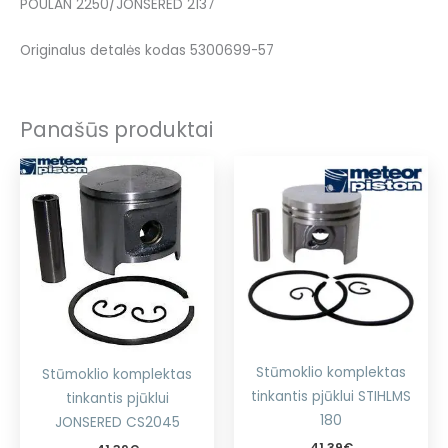
POULAN 2250/JONSERED 2137
Originalus detalės kodas 5300699-57
Panašūs produktai
Stūmoklio komplektas
Stūmoklio komplektas
tinkantis pjūklui STIHLMS
tinkantis pjūklui
180
JONSERED CS2045
41.39
€