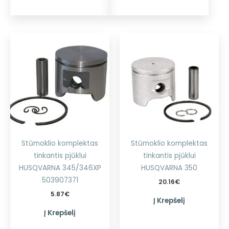
Stūmoklio komplektas
Stūmoklio komplektas
tinkantis pjūklui
tinkantis pjūklui
HUSQVARNA 345/346XP
HUSQVARNA 350
503907371
20.16
€
5.87
€
Į Krepšelį
Į Krepšelį