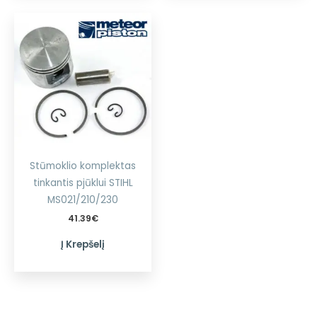
Stūmoklio komplektas
tinkantis pjūklui STIHL
MS021/210/230
41.39
€
Į Krepšelį