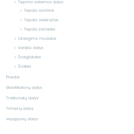
Tepimo sistemos dalys
Tepalo siurbliai
Tepalo sliekračiai
Tepalo žarnelės
Uždegimo moduliai
Variklio dalys
Žvaigždutės
Žvakės
Priedai
Skarifikatorių dalys
Traktoriukų dalys
Trimerių dalys
Vejapjovių dalys