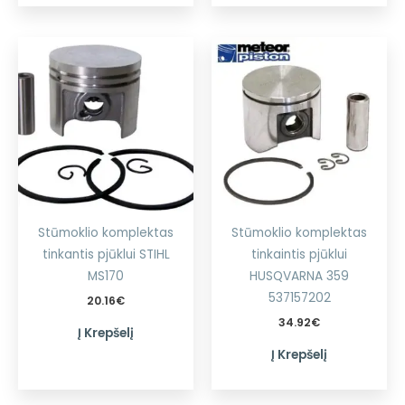
Stūmoklio komplektas
Stūmoklio komplektas
tinkantis pjūklui STIHL
tinkaintis pjūklui
MS170
HUSQVARNA 359
537157202
20.16
€
34.92
€
Į Krepšelį
Į Krepšelį