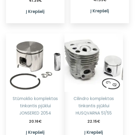
41.39
€
Į Krepšelį
Į Krepšelį
Stūmoklio komplektas
Cilindro komplektas
tinkantis pjūklui
tinkantis pjūklui
JONSERED 2054
HUSQVARNA 51/55
20.16
€
22.15
€
Į Krepšelį
Į Krepšelį