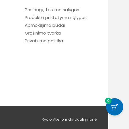
Paslaugų teikimo sąlygos
Produktų pristatymo sąlygos
Apmokėjimo būdai
Grąžinimo tvarka
Privatumo politika
0
Ryčio Akelio individuali įmonė