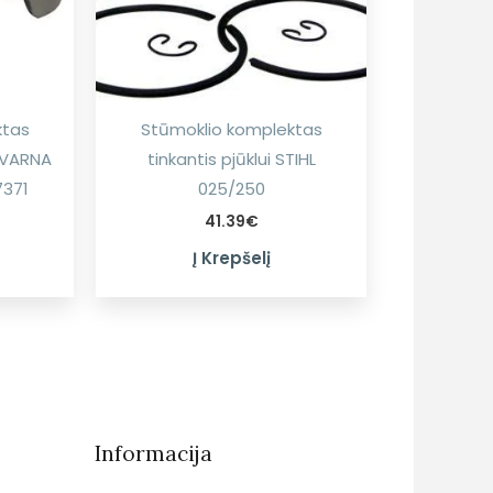
ktas
Stūmoklio komplektas
SQVARNA
tinkantis pjūklui STIHL
7371
025/250
41.39
€
Į Krepšelį
Informacija