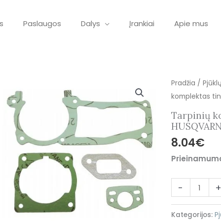
s
Paslaugos
Dalys
Įrankiai
Apie mus
produkto
Pradžia
/
Pjūkl
kiekis:
komplektas ti
Tarpinių
Tarpinių k
komplektas
HUSQVARN
tinkantis
8.04
€
pjūklui
Prieinamum
HUSQVARNA
357/359
-
Kategorijos:
Pj