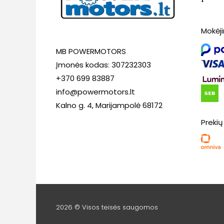
Mokėj
MB POWERMOTORS
Įmonės kodas: 307232303
+370 699 83887
info@powermotors.lt
Kalno g. 4, Marijampolė 68172
Prekių
2026 © Visos teisės saugomos