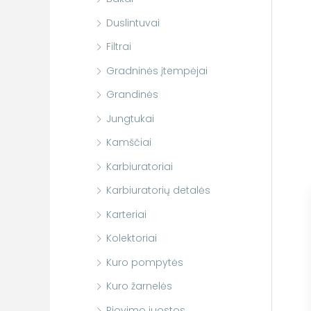
Duslintuvai
Filtrai
Gradninės įtempėjai
Grandinės
Jungtukai
Kamščiai
Karbiuratoriai
Karbiuratorių detalės
Karteriai
Kolektoriai
Kuro pompytės
Kuro žarnelės
Pjovimo juostos