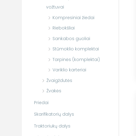
vožtuvai
Kompresiniai žiedai
Riebokšliai
Sankabos guoliai
Stūmoklio komplektai
Tarpinės (komplektai)
Variklio karteriai
Žvaigždutės
Žvakės
Priedai
Skarifikatorių dalys
Traktoriukų dalys