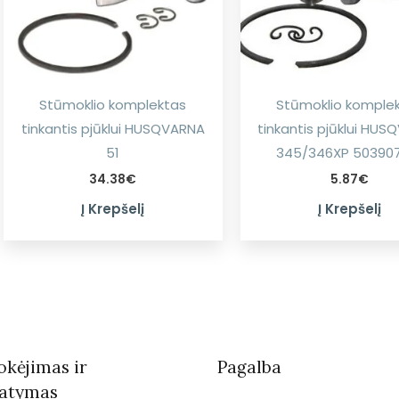
Stūmoklio komplektas
Stūmoklio komple
tinkantis pjūklui HUSQVARNA
tinkantis pjūklui HU
51
345/346XP 50390
34.38
€
5.87
€
Į Krepšelį
Į Krepšelį
kėjimas ir
Pagalba
tatymas