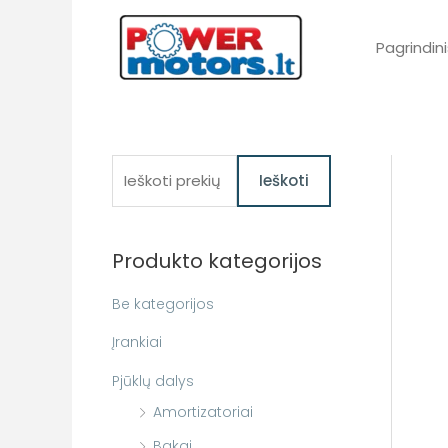
Pereiti
prie
Pagrindini
turinio
I
Ieškoti
e
š
Produkto kategorijos
k
o
Be kategorijos
t
Įrankiai
i
Pjūklų dalys
:
Amortizatoriai
Bakai