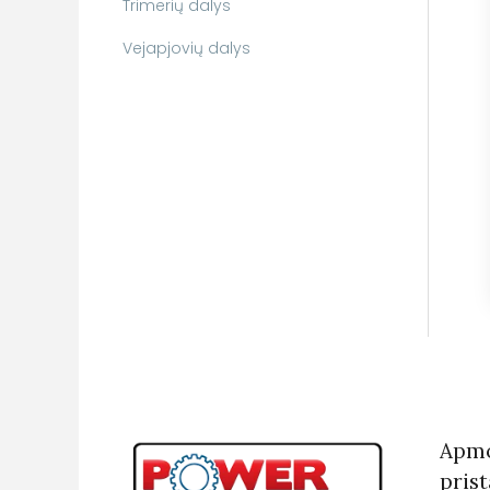
Trimerių dalys
Vejapjovių dalys
Apmo
pris