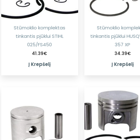
Stūmoklio komplektas
Stūmoklio komple
tinkantis pjūklui STIHL
tinkantis pjūklui HU
025/FS450
357 XP
41.39
€
34.39
€
Į Krepšelį
Į Krepšelį