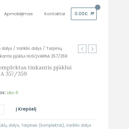
Apmokėjimas
Kontaktai
0.00
€
ų dalys
/
Variklio dalys
/ Tarpinių
nkantis pjūklui HUSQVARNA 357/359
omplektas tinkantis pjūklui
A 357/359
as:
Liko 6
+
Į Krepšelį
ūklų dalys
,
Tarpinės (komplektai)
,
Variklio dalys