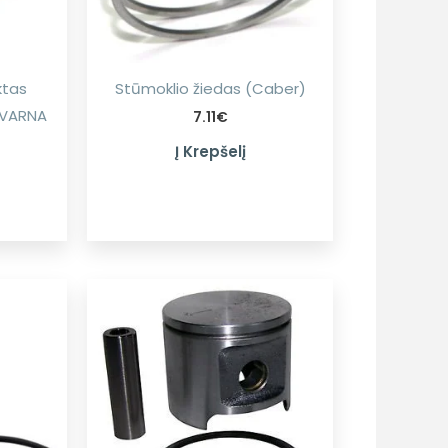
ktas
Stūmoklio žiedas (Caber)
SQVARNA
7.11
€
Į Krepšelį