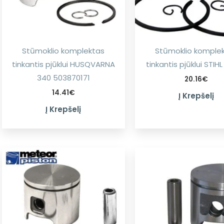
Stūmoklio komplektas
Stūmoklio komple
tinkantis pjūklui HUSQVARNA
tinkantis pjūklui STIH
340 503870171
20.16
€
14.41
€
Į Krepšelį
Į Krepšelį