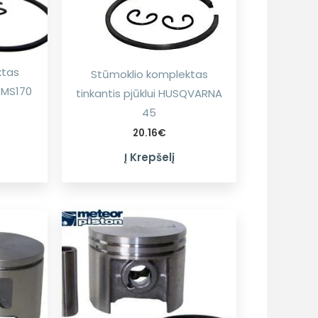
ktas
Stūmoklio komplektas
L MS170
tinkantis pjūklui HUSQVARNA
45
20.16
€
Į Krepšelį