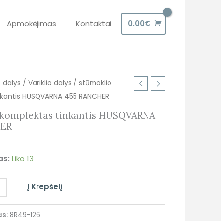
Apmokėjimas
Kontaktai
0.00
€
ų dalys
/
Variklio dalys
/ stūmoklio
nkantis HUSQVARNA 455 RANCHER
 komplektas tinkantis HUSQVARNA
HER
as:
Liko 13
+
Į Krepšelį
as:
8R49-126