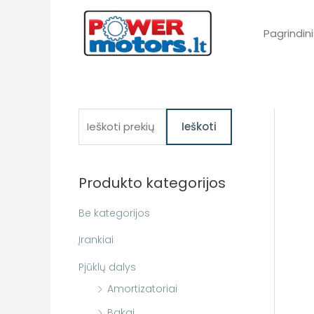
Pereiti
prie
Pagrindini
turinio
I
Ieškoti
e
š
Produkto kategorijos
k
o
Be kategorijos
t
Įrankiai
i
Pjūklų dalys
:
Amortizatoriai
Bakai