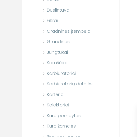
Duslintuvai
Filtrai
Gradninės įtempėjai
Grandinės
Jungtukai
Kamščiai
Karbiuratoriai
Karbiuratorių detalės
Karteriai
Kolektoriai
Kuro pompytės
Kuro žarnelės
Pjovimo juostos