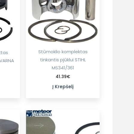
Stūmoklio komplektas
ktas
tinkantis pjūklui STIHL
SQVARNA
MS341/361
41.39
€
Į Krepšelį