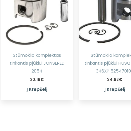
Stūmoklio komplektas
Stūmoklio komple
tinkantis pjūklui JONSERED
tinkantis pjūklui HU
2054
346XP 52547010
20.16
€
34.92
€
Į Krepšelį
Į Krepšelį