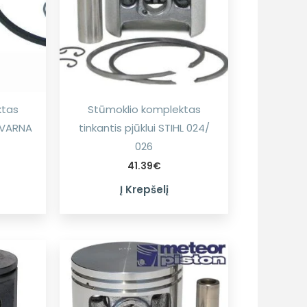
ktas
Stūmoklio komplektas
SQVARNA
tinkantis pjūklui STIHL 024/
026
41.39
€
Į Krepšelį