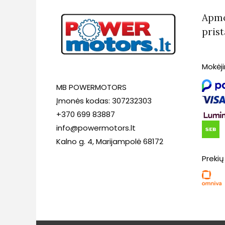
Apmo
pris
Mokėj
MB POWERMOTORS
Įmonės kodas: 307232303
+370 699 83887
info@powermotors.lt
Kalno g. 4, Marijampolė 68172
Prekių