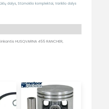
ūklų dalys
,
Stūmoklio komplektai
,
Variklio dalys
ai tinkantis HUSQVARNA 455 RANCHER,