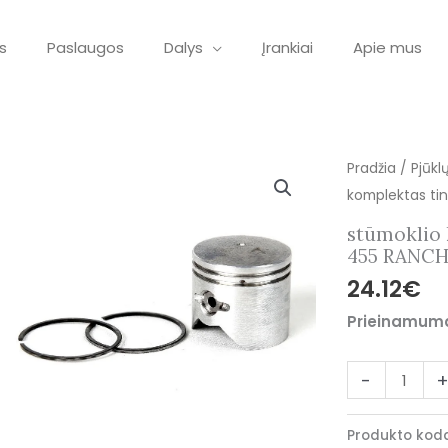
s
Paslaugos
Dalys
Įrankiai
Apie mus
produkto
Pradžia
/
Pjūkl
kiekis:
komplektas ti
stūmoklio
stūmoklio
komplektas
455 RANC
tinkantis
24.12
€
HUSQVARNA
Prieinamum
455
RANCHER
-
Produkto kod