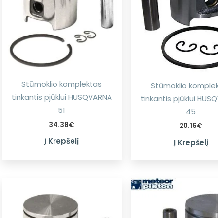
Stūmoklio komplektas
Stūmoklio komple
tinkantis pjūklui HUSQVARNA
tinkantis pjūklui HU
51
45
34.38
€
20.16
€
Į Krepšelį
Į Krepšelį