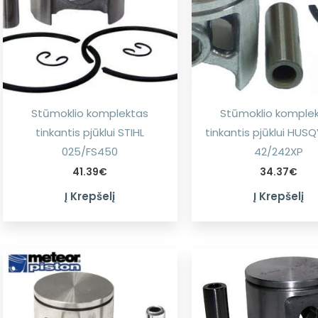
Stūmoklio komplektas
Stūmoklio komple
tinkantis pjūklui STIHL
tinkantis pjūklui HU
025/FS450
42/242XP
41.39
€
34.37
€
Į Krepšelį
Į Krepšelį