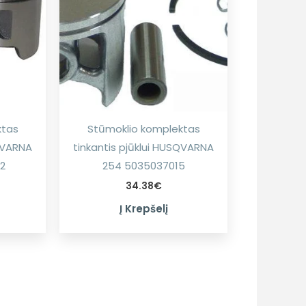
ktas
Stūmoklio komplektas
SQVARNA
tinkantis pjūklui HUSQVARNA
2
254 5035037015
34.38
€
Į Krepšelį