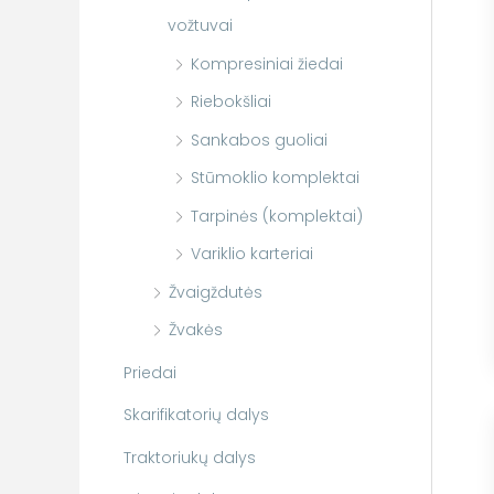
vožtuvai
Kompresiniai žiedai
Riebokšliai
Sankabos guoliai
Stūmoklio komplektai
Tarpinės (komplektai)
Variklio karteriai
Žvaigždutės
Žvakės
Priedai
Skarifikatorių dalys
Traktoriukų dalys