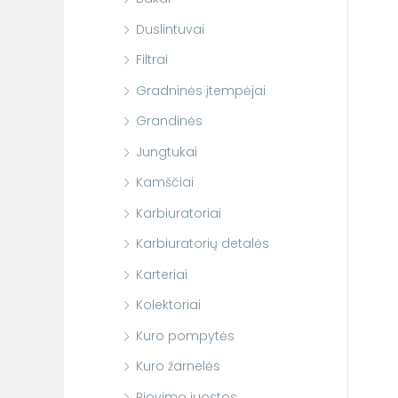
Duslintuvai
Filtrai
Gradninės įtempėjai
Grandinės
Jungtukai
Kamščiai
Karbiuratoriai
Karbiuratorių detalės
Karteriai
Kolektoriai
Kuro pompytės
Kuro žarnelės
Pjovimo juostos