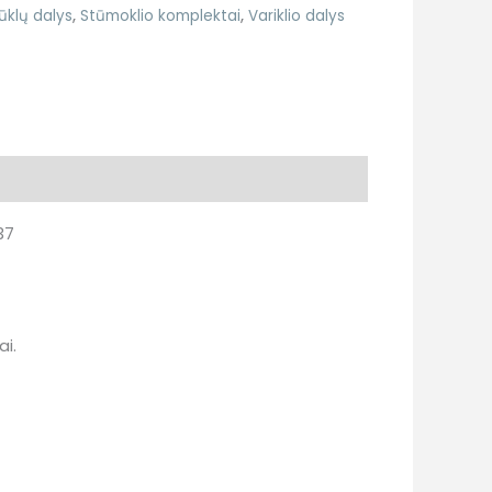
ūklų dalys
,
Stūmoklio komplektai
,
Variklio dalys
37
ai.