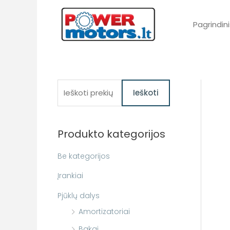
Pereiti
prie
Pagrindini
turinio
I
Ieškoti
e
š
Produkto kategorijos
k
o
Be kategorijos
t
Įrankiai
i
Pjūklų dalys
:
Amortizatoriai
Bakai