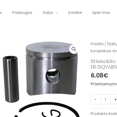
s
Paslaugos
Dalys
Įrankiai
Apie mus
produkto
Pradžia
/
Pjūkl
kiekis:
komplektas tin
Stūmoklio
Stūmoklio 
komplektas
HUSQVARNA
tinkantis
6.08
€
pjūklui
Prieinamum
HUSQVARNA
36/136/137
-
Produkto kod