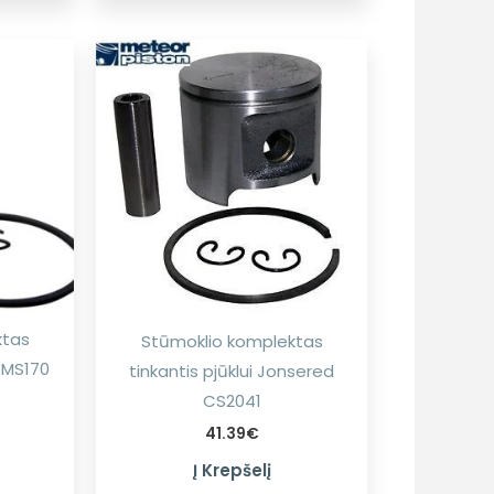
ktas
Stūmoklio komplektas
L MS170
tinkantis pjūklui Jonsered
CS2041
41.39
€
Į Krepšelį