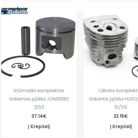
Stūmoklio komplektas
Cilindro komplek
tinkamas pjūklui JONSERED
tinkantis pjūklui HU
2153
51/55
37.14
€
22.15
€
Į Krepšelį
Į Krepšelį