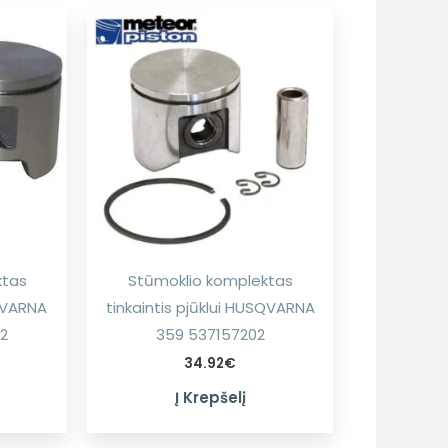
ktas
Stūmoklio komplektas
SQVARNA
tinkaintis pjūklui HUSQVARNA
2
359 537157202
34.92
€
Į Krepšelį