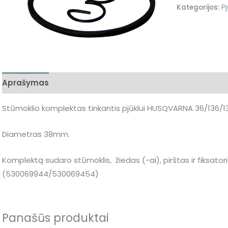
Kategorijos:
Pj
Aprašymas
Papildoma informacija
Stūmoklio komplektas tinkantis pjūklui HUSQVARNA 36/136/1
Diametras 38mm.
Komplektą sudaro stūmoklis, žiedas (-ai), pirštas ir fiksatori
(530069944/530069454)
Panašūs produktai