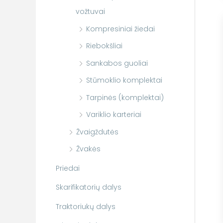
vožtuvai
Kompresiniai žiedai
Riebokšliai
Sankabos guoliai
Stūmoklio komplektai
Tarpinės (komplektai)
Variklio karteriai
Žvaigždutės
Žvakės
Priedai
Skarifikatorių dalys
Traktoriukų dalys