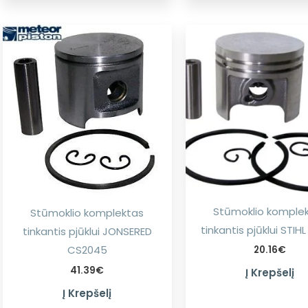
Stūmoklio komple
Stūmoklio komplektas
tinkantis pjūklui STIH
tinkantis pjūklui JONSERED
CS2045
20.16
€
41.39
€
Į Krepšelį
Į Krepšelį