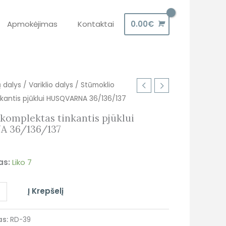
Apmokėjimas
Kontaktai
0.00
€
ų dalys
/
Variklio dalys
/ Stūmoklio
kantis pjūklui HUSQVARNA 36/136/137
komplektas tinkantis pjūklui
 36/136/137
as:
Liko 7
+
Į Krepšelį
as:
RD-39