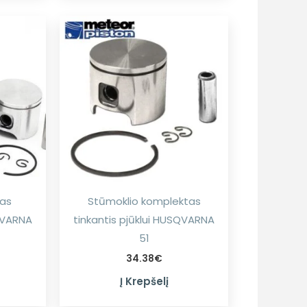
tas
Stūmoklio komplektas
SQVARNA
tinkantis pjūklui HUSQVARNA
51
34.38
€
Į Krepšelį