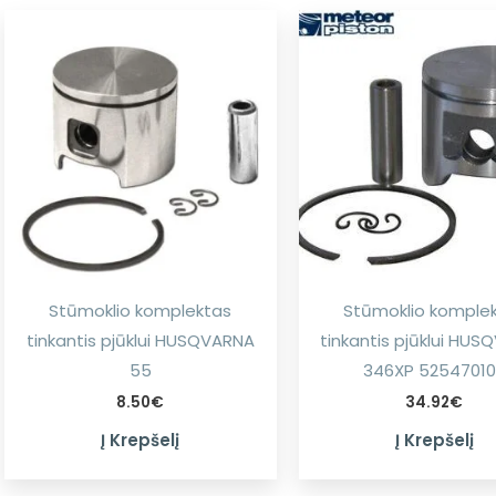
Stūmoklio komplektas
Stūmoklio komple
tinkantis pjūklui HUSQVARNA
tinkantis pjūklui HU
55
346XP 52547010
8.50
€
34.92
€
Į Krepšelį
Į Krepšelį