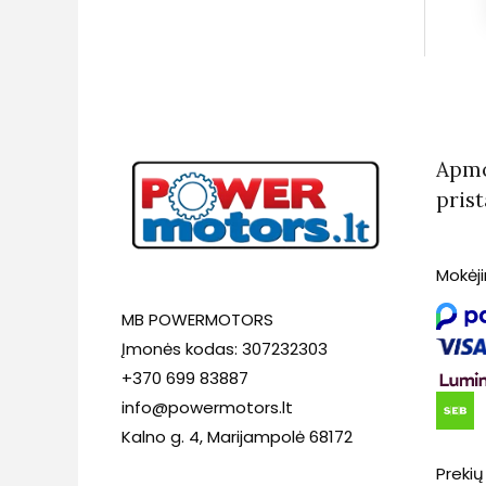
Apmo
pris
Mokėj
MB POWERMOTORS
Įmonės kodas: 307232303
+370 699 83887
info@powermotors.lt
Kalno g. 4, Marijampolė 68172
Prekių