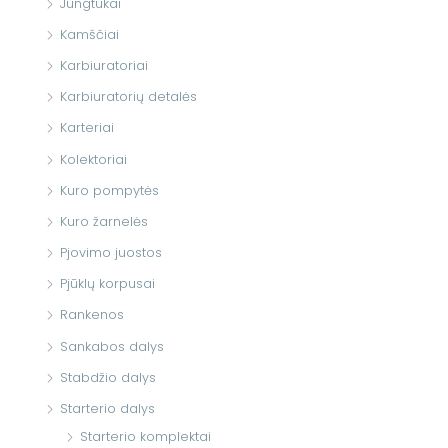
Jungtukai
Kamščiai
Karbiuratoriai
Karbiuratorių detalės
Karteriai
Kolektoriai
Kuro pompytės
Kuro žarnelės
Pjovimo juostos
Pjūklų korpusai
Rankenos
Sankabos dalys
Stabdžio dalys
Starterio dalys
Starterio komplektai