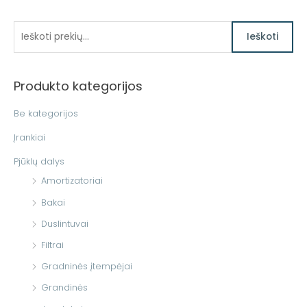
I
Ieškoti
e
š
Produkto kategorijos
k
o
Be kategorijos
t
Įrankiai
i
Pjūklų dalys
:
Amortizatoriai
Bakai
Duslintuvai
Filtrai
Gradninės įtempėjai
Grandinės