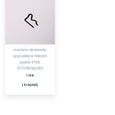
starterio skriemulio
spyruoklytė tinkanti
pjūklui STIHL
017/018/MS260
1.15
€
Į Krepšelį