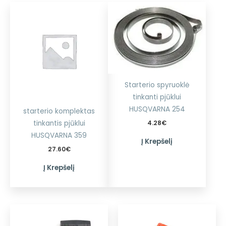
Starterio spyruoklė
tinkanti pjūklui
HUSQVARNA 254
starterio komplektas
4.28
€
tinkantis pjūklui
HUSQVARNA 359
Į Krepšelį
27.60
€
Į Krepšelį