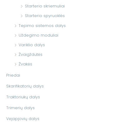
Starterio skriemuliai
Starterio spyruoklės
Tepimo sistemos dalys
Uždegimo moduliai
Variklio dalys
Žvaigždutės
Žvakės
Priedai
Skarifikatorių dalys
Traktoriukų dalys
Trimerių dalys
Vejapjovių dalys