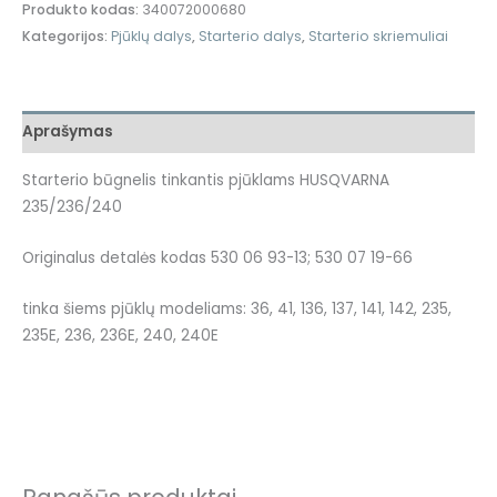
Produkto kodas:
340072000680
Kategorijos:
Pjūklų dalys
,
Starterio dalys
,
Starterio skriemuliai
Aprašymas
Starterio būgnelis tinkantis pjūklams HUSQVARNA
235/236/240
Originalus detalės kodas 530 06 93-13; 530 07 19-66
tinka šiems pjūklų modeliams: 36, 41, 136, 137, 141, 142, 235,
235E, 236, 236E, 240, 240E