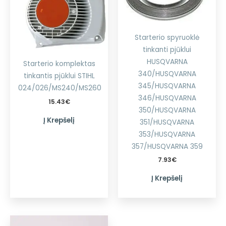
Starterio spyruoklė
tinkanti pjūklui
HUSQVARNA
Starterio komplektas
340/HUSQVARNA
tinkantis pjūklui STIHL
345/HUSQVARNA
024/026/MS240/MS260
346/HUSQVARNA
15.43
€
350/HUSQVARNA
Į Krepšelį
351/HUSQVARNA
353/HUSQVARNA
357/HUSQVARNA 359
7.93
€
Į Krepšelį