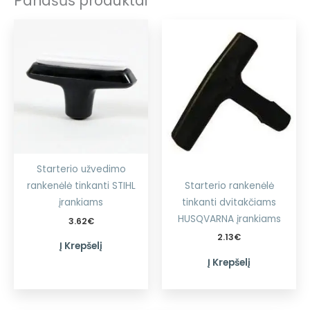
Panašūs produktai
Starterio užvedimo
Starterio rankenėlė
rankenėlė tinkanti STIHL
tinkanti dvitakčiams
įrankiams
HUSQVARNA įrankiams
3.62
€
2.13
€
Į Krepšelį
Į Krepšelį