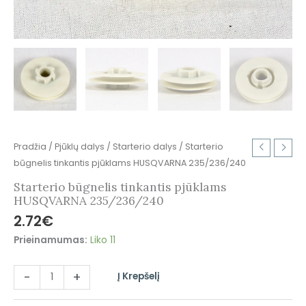
Pradžia
/
Pjūklų dalys
/
Starterio dalys
/ Starterio
būgnelis tinkantis pjūklams HUSQVARNA 235/236/240
Starterio būgnelis tinkantis pjūklams
HUSQVARNA 235/236/240
2.72
€
Prieinamumas:
Liko 11
-
+
Į Krepšelį