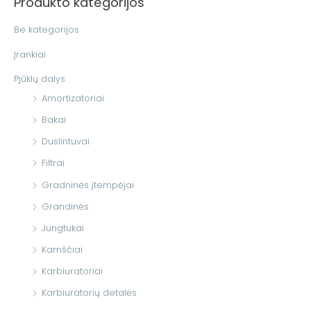
Produkto kategorijos
k
o
Be kategorijos
t
Įrankiai
i
Pjūklų dalys
:
Amortizatoriai
Bakai
Duslintuvai
Filtrai
Gradninės įtempėjai
Grandinės
Jungtukai
Kamščiai
Karbiuratoriai
Karbiuratorių detalės