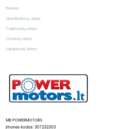
Priedai
Skarifikatorių dalys
Traktoriukų dalys
Trimerių dalys
Vejapjovių dalys
MB POWERMOTORS
Įmonės kodas: 307232303