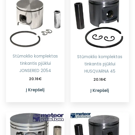
Stūmoklio komplektas
Stūmoklio komplektas
tinkantis pjūklui
tinkantis pjūklui
JONSERED 2054
HUSQVARNA 45
20.16
€
20.16
€
Į Krepšelį
Į Krepšelį