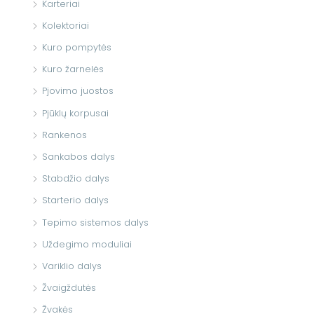
Karteriai
Kolektoriai
Kuro pompytės
Kuro žarnelės
Pjovimo juostos
Pjūklų korpusai
Rankenos
Sankabos dalys
Stabdžio dalys
Starterio dalys
Tepimo sistemos dalys
Uždegimo moduliai
Variklio dalys
Žvaigždutės
Žvakės