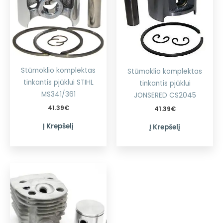
Stūmoklio komplektas
Stūmoklio komplektas
tinkantis pjūklui STIHL
tinkantis pjūklui
MS341/361
JONSERED CS2045
41.39
€
41.39
€
Į Krepšelį
Į Krepšelį