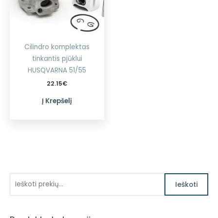
Cilindro komplektas
tinkantis pjūklui
HUSQVARNA 51/55
22.15
€
Į Krepšelį
I
Ieškoti
e
š