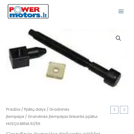
Pereiti
Pagr
prie
turinio
Meni
produkto
kiekis:
Grandinės
įtempėjas
tinkantis
pjūklui
HUSQVARNA
51/55
Pradžia
/
Pjūklų dalys
/
Gradninės
įtempėjai
/ Grandinės įtempėjas tinkantis pjūklui
HUSQVARNA 51/55