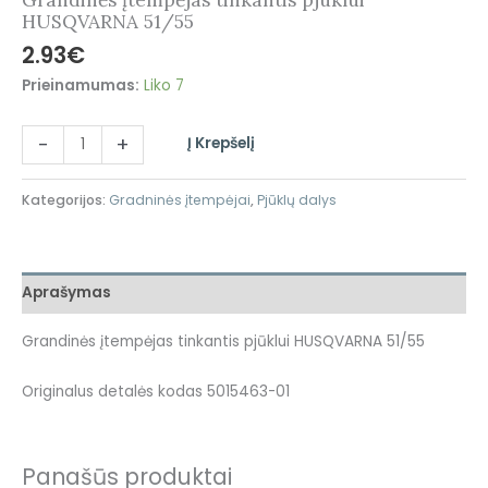
Grandinės įtempėjas tinkantis pjūklui
HUSQVARNA 51/55
2.93
€
Prieinamumas:
Liko 7
-
+
Į Krepšelį
Kategorijos:
Gradninės įtempėjai
,
Pjūklų dalys
Aprašymas
Grandinės įtempėjas tinkantis pjūklui HUSQVARNA 51/55
Originalus detalės kodas 5015463-01
Panašūs produktai