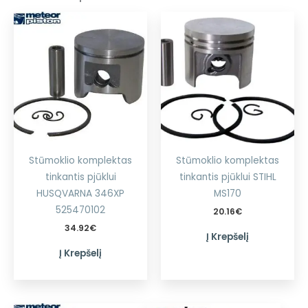
Stūmoklio komplektas
Stūmoklio komplektas
tinkantis pjūklui
tinkantis pjūklui STIHL
HUSQVARNA 346XP
MS170
525470102
20.16
€
34.92
€
Į Krepšelį
Į Krepšelį