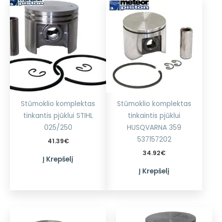
Stūmoklio komplektas
Stūmoklio komplektas
tinkantis pjūklui STIHL
tinkaintis pjūklui
025/250
HUSQVARNA 359
537157202
41.39
€
34.92
€
Į Krepšelį
Į Krepšelį