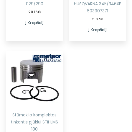
029/290
HUSQVARNA 345/346XP
503907371
20.16
€
5.87
€
Į Krepšelį
Į Krepšelį
Stūmoklio komplektas
tinkantis pjūklui STIHLMS
180