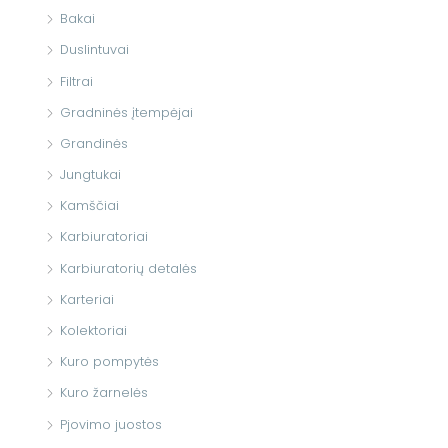
Bakai
Duslintuvai
Filtrai
Gradninės įtempėjai
Grandinės
Jungtukai
Kamščiai
Karbiuratoriai
Karbiuratorių detalės
Karteriai
Kolektoriai
Kuro pompytės
Kuro žarnelės
Pjovimo juostos