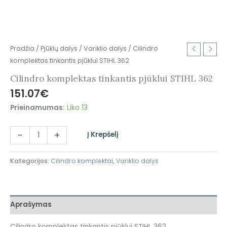
Pradžia
/
Pjūklų dalys
/
Variklio dalys
/ Cilindro
komplektas tinkantis pjūklui STIHL 362
Cilindro komplektas tinkantis pjūklui STIHL 362
151.07
€
Prieinamumas:
Liko 13
-
+
Į Krepšelį
Kategorijos:
Cilindro komplektai
,
Variklio dalys
Aprašymas
Cilindro komplektas tinkantis pjūklui STIHL 362