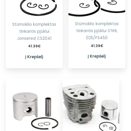
Stūmoklio komplektas
Stūmoklio komplektas
tinkantis pjūklui STIHL
tinkantis pjūklui
025/FS450
Jonsered CS2041
41.39
€
41.39
€
Į Krepšelį
Į Krepšelį