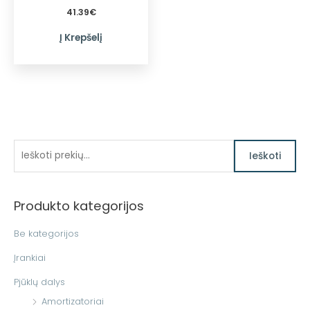
41.39
€
Į Krepšelį
I
Ieškoti
e
š
Produkto kategorijos
k
o
Be kategorijos
t
Įrankiai
i
Pjūklų dalys
:
Amortizatoriai