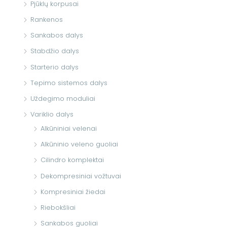
Pjūklų korpusai
Rankenos
Sankabos dalys
Stabdžio dalys
Starterio dalys
Tepimo sistemos dalys
Uždegimo moduliai
Variklio dalys
Alkūniniai velenai
Alkūninio veleno guoliai
Cilindro komplektai
Dekompresiniai vožtuvai
Kompresiniai žiedai
Riebokšliai
Sankabos guoliai