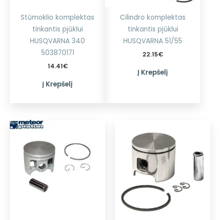
Stūmoklio komplektas
Cilindro komplektas
tinkantis pjūklui
tinkantis pjūklui
HUSQVARNA 340
HUSQVARNA 51/55
503870171
22.15
€
14.41
€
Į Krepšelį
Į Krepšelį