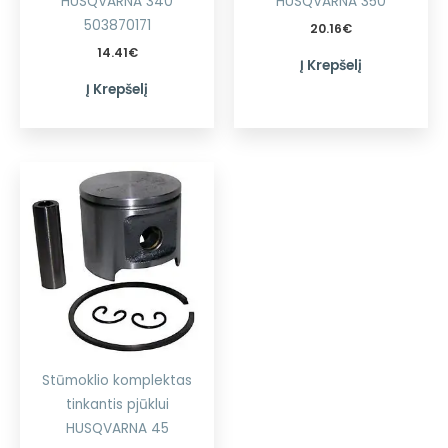
HUSQVARNA 340
HUSQVARNA 350
503870171
20.16
€
14.41
€
Į Krepšelį
Į Krepšelį
Stūmoklio komplektas
tinkantis pjūklui
HUSQVARNA 45