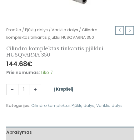
Pradžia
/
Pjūklų dalys
/
Variklio dalys
/ Cilindro
komplektas tinkantis pjūklui HUSQVARNA 350
Cilindro komplektas tinkantis pjūklui
HUSQVARNA 350
144.68
€
Prieinamumas:
Liko 7
-
+
Į Krepšelį
Kategorijos:
Cilindro komplektai
,
Pjūklų dalys
,
Variklio dalys
Aprašymas