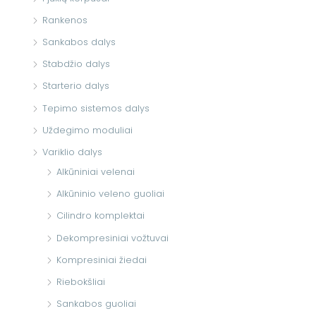
Rankenos
Sankabos dalys
Stabdžio dalys
Starterio dalys
Tepimo sistemos dalys
Uždegimo moduliai
Variklio dalys
Alkūniniai velenai
Alkūninio veleno guoliai
Cilindro komplektai
Dekompresiniai vožtuvai
Kompresiniai žiedai
Riebokšliai
Sankabos guoliai