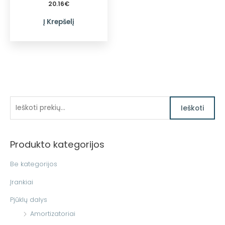
20.16
€
Į Krepšelį
I
Ieškoti
e
š
Produkto kategorijos
k
o
Be kategorijos
t
Įrankiai
i
Pjūklų dalys
:
Amortizatoriai