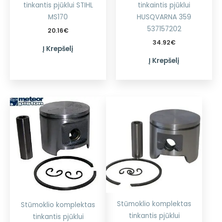
tinkantis pjūklui STIHL
tinkaintis pjūklui
MS170
HUSQVARNA 359
537157202
20.16
€
34.92
€
Į Krepšelį
Į Krepšelį
Stūmoklio komplektas
Stūmoklio komplektas
tinkantis pjūklui
tinkantis pjūklui