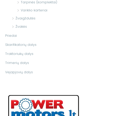
Tarpinės (komplektai)
Variklio karteriai
Žvaigždutės
Žvakės
Priedai
Skarifikatorių dalys
Traktoriukų dalys
Trimerių dalys
Vejapjovių dalys