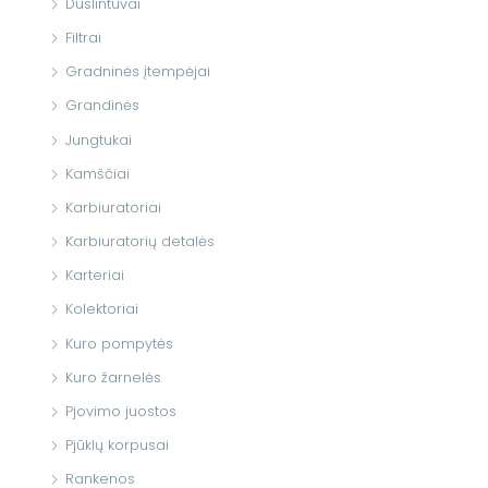
Duslintuvai
Filtrai
Gradninės įtempėjai
Grandinės
Jungtukai
Kamščiai
Karbiuratoriai
Karbiuratorių detalės
Karteriai
Kolektoriai
Kuro pompytės
Kuro žarnelės
Pjovimo juostos
Pjūklų korpusai
Rankenos