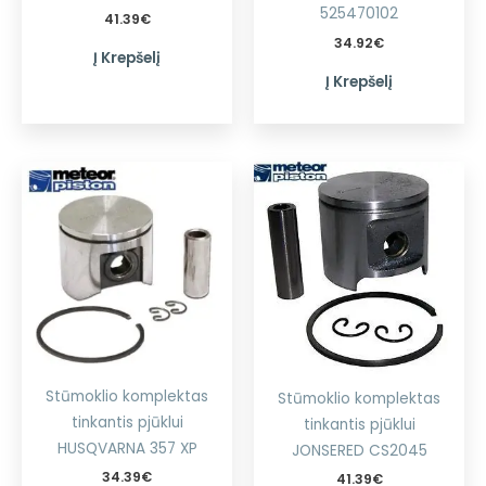
525470102
41.39
€
34.92
€
Į Krepšelį
Į Krepšelį
Stūmoklio komplektas
Stūmoklio komplektas
tinkantis pjūklui
tinkantis pjūklui
HUSQVARNA 357 XP
JONSERED CS2045
34.39
€
41.39
€