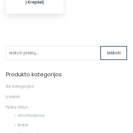
Į Krepšelį
I
Ieškoti
e
š
Produkto kategorijos
k
o
Be kategorijos
t
Įrankiai
i
Pjūklų dalys
:
Amortizatoriai
Bakai