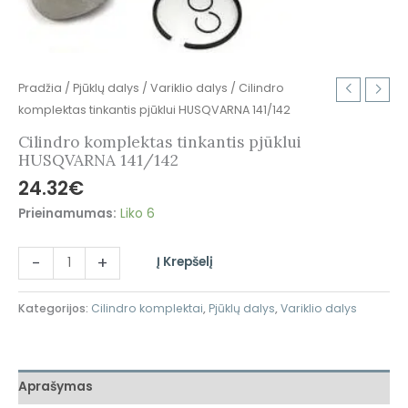
Pradžia
/
Pjūklų dalys
/
Variklio dalys
/ Cilindro
komplektas tinkantis pjūklui HUSQVARNA 141/142
Cilindro komplektas tinkantis pjūklui
HUSQVARNA 141/142
24.32
€
Prieinamumas:
Liko 6
-
+
Į Krepšelį
Kategorijos:
Cilindro komplektai
,
Pjūklų dalys
,
Variklio dalys
Aprašymas