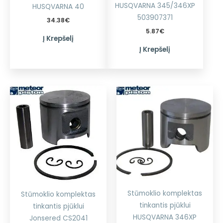
HUSQVARNA 345/346XP
HUSQVARNA 40
503907371
34.38
€
5.87
€
Į Krepšelį
Į Krepšelį
Stūmoklio komplektas
Stūmoklio komplektas
tinkantis pjūklui
tinkantis pjūklui
HUSQVARNA 346XP
Jonsered CS2041