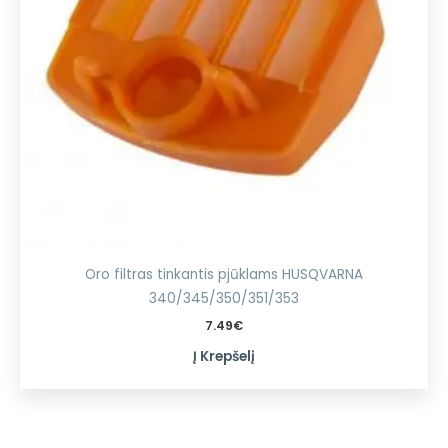
Oro filtras tinkantis pjūklams HUSQVARNA
340/345/350/351/353
7.49
€
Į Krepšelį