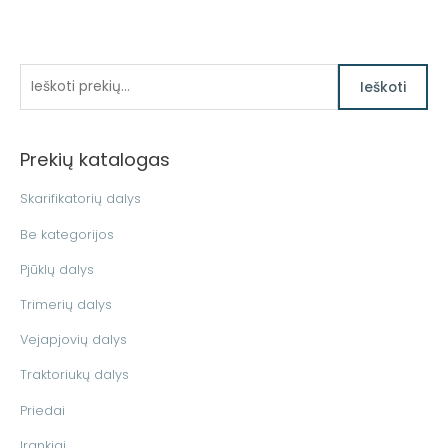
I
M
M
Ieškoti
i
a
e
n
k
š
k
s
Prekių katalogas
k
a
k
o
Skarifikatorių dalys
i
a
t
n
i
Be kategorijos
i
a
n
Pjūklų dalys
:
a
Trimerių dalys
Vejapjovių dalys
Traktoriukų dalys
Priedai
Įrankiai