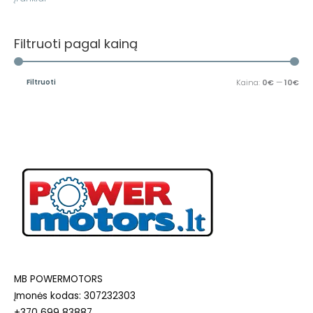
Filtruoti pagal kainą
Filtruoti
Kaina:
0€
—
10€
MB POWERMOTORS
Įmonės kodas: 307232303
+370 699 83887