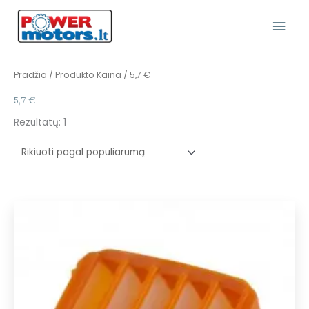
Pereiti
Pagr
prie
turinio
Meni
Pradžia
/ Produkto Kaina / 5,7 €
5,7 €
Rezultatų: 1